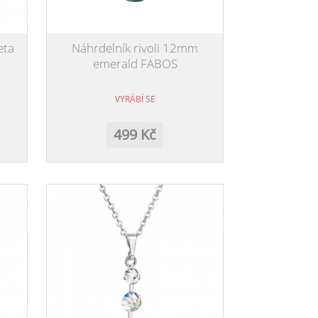
eta
Náhrdelník rivoli 12mm
emerald FABOS
VYRÁBÍ SE
499 Kč