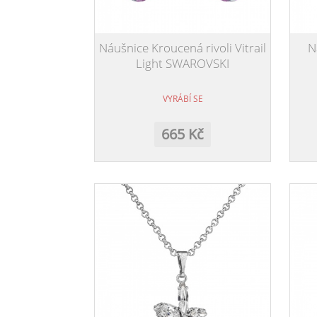
Náušnice Kroucená rivoli Vitrail
N
Light SWAROVSKI
VYRÁBÍ SE
665 Kč