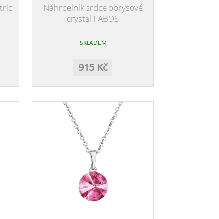
ric
Náhrdelník srdce obrysové
crystal FABOS
SKLADEM
915 Kč