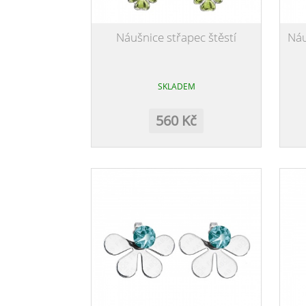
Náušnice střapec štěstí
Náu
SKLADEM
560 Kč