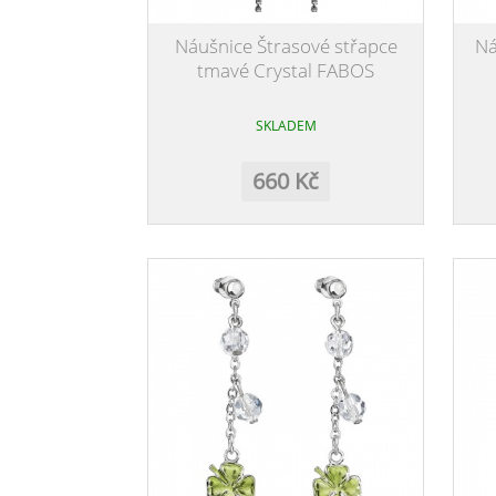
Náušnice Štrasové střapce
Ná
tmavé Crystal FABOS
SKLADEM
660 Kč