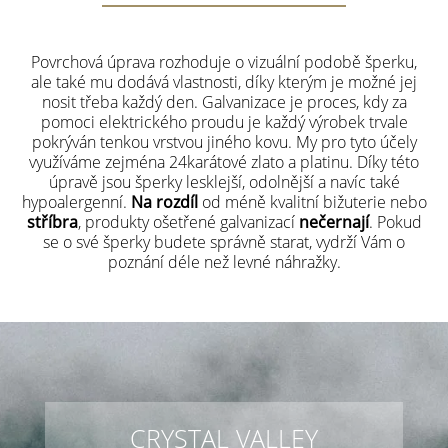
Povrchová úprava rozhoduje o vizuální podobě šperku,
ale také mu dodává vlastnosti, díky kterým je možné jej
nosit třeba každý den. Galvanizace je proces, kdy za
pomoci elektrického proudu je každý výrobek trvale
pokrýván tenkou vrstvou jiného kovu. My pro tyto účely
využíváme zejména 24karátové zlato a platinu. Díky této
úpravě jsou šperky lesklejší, odolnější a navíc také
hypoalergenní.
Na rozdíl
od méně kvalitní bižuterie nebo
stříbra
, produkty ošetřené galvanizací
nečernají
. Pokud
se o své šperky budete správně starat, vydrží Vám o
poznání déle než levné náhražky.
CRYSTAL VALLEY