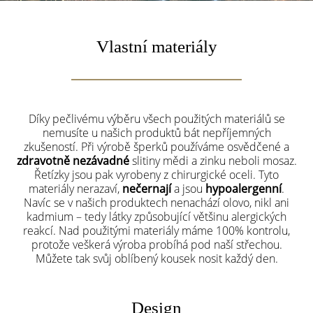
Vlastní materiály
Díky pečlivému výběru všech použitých materiálů se
nemusíte u našich produktů bát nepříjemných
zkušeností. Při výrobě šperků používáme osvědčené a
zdravotně nezávadné
slitiny mědi a zinku neboli mosaz.
Řetízky jsou pak vyrobeny z chirurgické oceli. Tyto
materiály nerazaví,
nečernají
a jsou
hypoalergenní
.
Navíc se v našich produktech nenachází olovo, nikl ani
kadmium – tedy látky způsobující většinu alergických
reakcí. Nad použitými materiály máme 100% kontrolu,
protože veškerá výroba probíhá pod naší střechou.
Můžete tak svůj oblíbený kousek nosit každý den.
Design