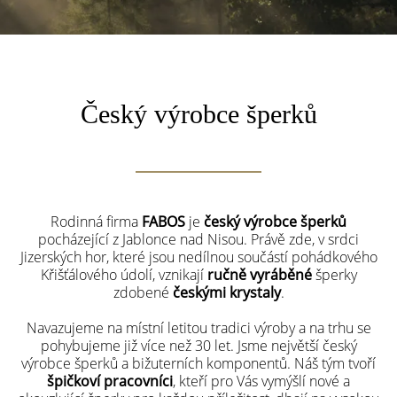
Český výrobce šperků
Rodinná firma
FABOS
je
český výrobce šperků
pocházející z Jablonce nad Nisou. Právě zde, v srdci
Jizerských hor, které jsou nedílnou součástí pohádkového
Křišťálového údolí, vznikají
ručně vyráběné
šperky
zdobené
českými krystaly
.
Navazujeme na místní letitou tradici výroby a na trhu se
pohybujeme již více než 30 let. Jsme největší český
výrobce šperků a bižuterních komponentů. Náš tým tvoří
špičkoví pracovníci
, kteří pro Vás vymýšlí nové a