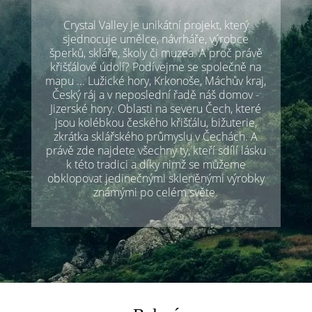
Crystal Valley je unikátní projekt, který
sjednocuje umělce, návrháře, výrobce
šperků, skláře, školy či muzea. A proč právě
křišťálové údolí? Podívejme se společně na
mapu ... Lužické hory, Krkonoše, Máchův kraj,
Český ráj a v neposlední řadě náš domov -
Jizerské hory. Oblasti na severu Čech, které
jsou kolébkou českého křišťálu, bižuterie,
zkrátka sklářského průmyslu v Čechách. A
právě zde najdete všechny ty, kteří sdílí lásku
k této tradici a díky nimž se můžeme
obklopovat jedinečnými skleněnými výrobky
známými po celém světe.