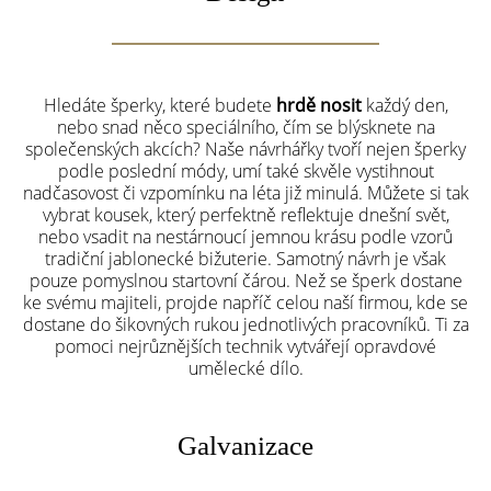
Hledáte šperky, které budete
hrdě nosit
každý den,
nebo snad něco speciálního, čím se blýsknete na
společenských akcích? Naše návrhářky tvoří nejen šperky
podle poslední módy, umí také skvěle vystihnout
nadčasovost či vzpomínku na léta již minulá. Můžete si tak
vybrat kousek, který perfektně reflektuje dnešní svět,
nebo vsadit na nestárnoucí jemnou krásu podle vzorů
tradiční jablonecké bižuterie. Samotný návrh je však
pouze pomyslnou startovní čárou. Než se šperk dostane
ke svému majiteli, projde napříč celou naší firmou, kde se
dostane do šikovných rukou jednotlivých pracovníků. Ti za
pomoci nejrůznějších technik vytvářejí opravdové
umělecké dílo.
Galvanizace