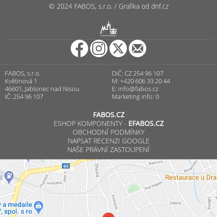
© 2024 FABOS, s.r.o. / Grafika od dnf.cz
R
PUNCOVNÍ ÚŘAD
FABOS, s.r.o.
DIČ: CZ 254 96 107
Květinová 1
M: +420 606 33 20 44
46601, Jablonec nad Nisou
E:
info@fabos.cz
IČ: 254 96 107
Marketing info: 0
FABOS.CZ
ESHOP KOMPONENTY -
EFABOS.CZ
OBCHODNÍ PODMÍNKY
NAPSAT RECENZI GOOGLE
NAŠE PRÁVNÍ ZASTOUPENÍ