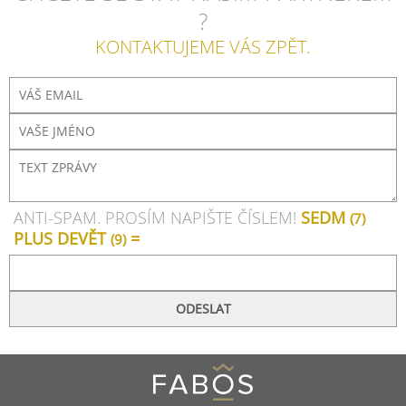
?
KONTAKTUJEME VÁS ZPĚT.
ANTI-SPAM. PROSÍM NAPIŠTE ČÍSLEM!
SEDM
(7)
PLUS DEVĚT
=
(9)