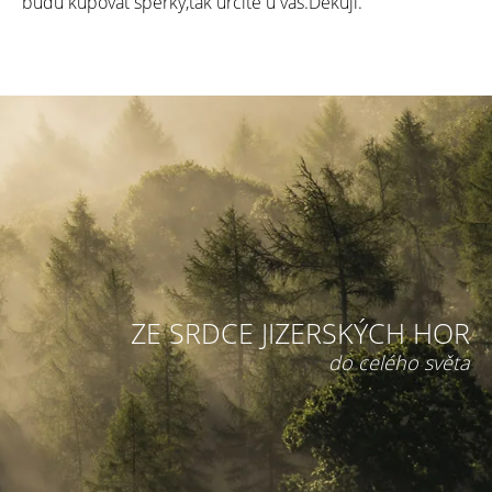
budu kupovat šperky,tak určitě u vás.Děkuji.
ZE SRDCE JIZERSKÝCH HOR
do celého světa