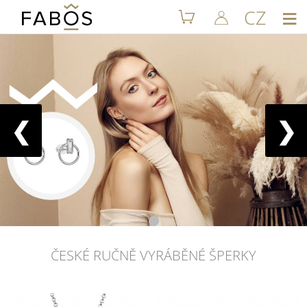
≡
CZ
❮
❯
ČESKÉ RUČNĚ VYRÁBĚNÉ ŠPERKY