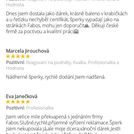
Hodnota
Dnes jsem dostala jako dárek, krásně baleno v krabičkách
a u řetízku nechyběl certifikát, šperky vypadají jako na
stránkách Fabos, mohu jen doporučit🙏. Děkuji české
firmě za poctivou a kvalitní práci🤗
Marcela Jirouchová
02.02.2021
Pozitivní:
Reagování na podněty, Kvalita, Profesionalita a
Hodnota
Nádherné šperky, rychlé dodání.Jsem nadšená.
Eva Janečková
02.02.2021
Pozitivní:
Profesionalita
Jsem velice mile překvapená s jednáním firmy
Fabos.Slušné,rychlé,přijemné vyřízení reklamace.Šperk
jsem nekupovala já,ale moje dcera,vánoční dárek.Jestli