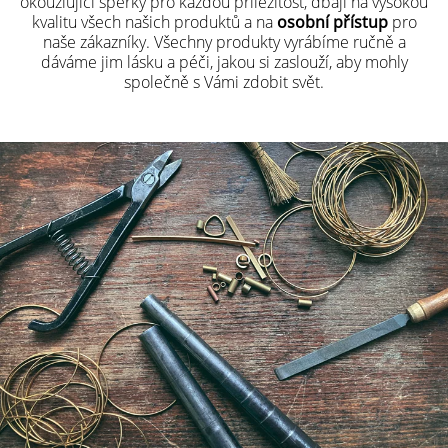
okouzlující šperky pro každou příležitost, dbají na vysokou
kvalitu všech našich produktů a na
osobní přístup
pro
naše zákazníky. Všechny produkty vyrábíme ručně a
dáváme jim lásku a péči, jakou si zaslouží, aby mohly
společně s Vámi zdobit svět.