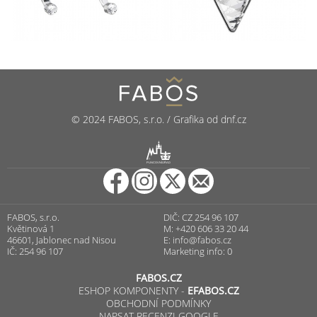
© 2024 FABOS, s.r.o. / Grafika od dnf.cz
R
PUNCOVNÍ ÚŘAD
FABOS, s.r.o.
DIČ: CZ 254 96 107
Květinová 1
M: +420 606 33 20 44
46601, Jablonec nad Nisou
E:
info@fabos.cz
IČ: 254 96 107
Marketing info: 0
FABOS.CZ
ESHOP KOMPONENTY -
EFABOS.CZ
OBCHODNÍ PODMÍNKY
NAPSAT RECENZI GOOGLE