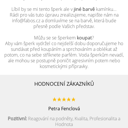
Líbil by se mi tento šperk ale v
jiné barvě
kamínku...
Rádi pro vás tuto úpravu zrealizujeme, napište nám na
info@fabos.cz a domluvíme se na barvě, která bude
přesně podle Vašich představ.
Můžu se se šperkem
koupat
?
Aby vám šperk vydržel co nejdelší dobu doporučujeme ho
sundávat před koupáním a sprchováním a oblékat až
potom, co na sebe stříknete parfém. Voda šperkům nevadí,
ale mohou se postupně poničit agresivním potem nebo
kosmetickými přípravky.
HODNOCENÍ ZÁKAZNÍKŮ
Petra Fenclová
Pozitivní:
Reagování na podněty, Kvalita, Profesionalita a
Hodnota