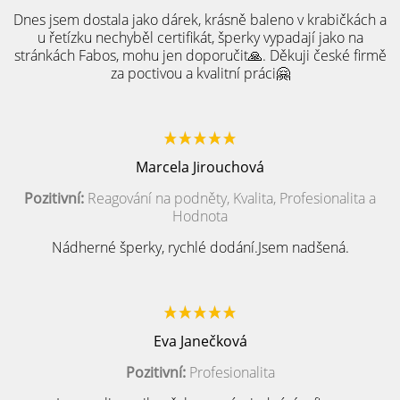
Dnes jsem dostala jako dárek, krásně baleno v krabičkách a
u řetízku nechyběl certifikát, šperky vypadají jako na
stránkách Fabos, mohu jen doporučit🙏. Děkuji české firmě
za poctivou a kvalitní práci🤗
Marcela Jirouchová
Pozitivní:
Reagování na podněty, Kvalita, Profesionalita a
Hodnota
Nádherné šperky, rychlé dodání.Jsem nadšená.
Eva Janečková
Pozitivní:
Profesionalita