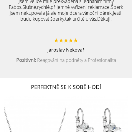
Jsem velice mile překvapená s jednáním firmy
Fabos.Slušné,rychlé,přijemné vyřízení reklamace.Šperk
jsem nekupovala já,ale moje dcera,vánoční dárek.Jestli
budu kupovat šperky,tak určitě u vás.Děkuji.
Jaroslav Nekovář
Pozitivní:
Reagování na podněty a Profesionalita
PERFEKTNĚ SE K SOBĚ HODÍ