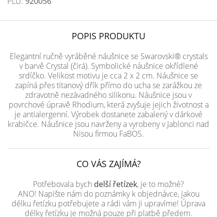
PLU:
920056
POPIS PRODUKTU
Elegantní ručně vyráběné náušnice se Swarovski® crystals
v barvě Crystal (čirá). Symbolické náušnice okřídlené
srdíčko. Velikost motivu je cca 2 x 2 cm. Náušnice se
zapíná přes titanový dřík přímo do ucha se zarážkou ze
zdravotně nezávadného silikonu. Náušnice jsou v
povrchové úpravě Rhodium, která zvyšuje jejich životnost a
je antialergenní. Výrobek dostanete zabalený v dárkové
krabičce. Náušnice jsou navrženy a vyrobeny v Jablonci nad
Nisou firmou FaBOS.
CO VÁS ZAJÍMÁ?
Potřebovala bych
delší řetízek
, je to možné?
ANO! Napište nám do poznámky k objednávce, jakou
délku řetízku potřebujete a rádi vám ji upravíme! Úprava
délky řetízku je možná pouze při platbě předem.