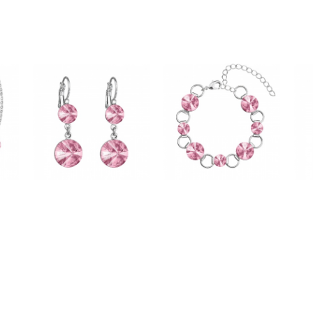
vás.Děkuji.