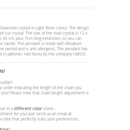
arovski crystal in Light Rose colour. The design
li cut crystal. The size of the rivoli crystal is 12 x
is 42 cm, plus 7cm long extansion, so you can
our needs. The pendant is made with Rhodium
time period and is anti-allergenic. The pendant has
 in Jablonec nad Nisou by the company FaBOS.
IN?
ossible?
ur order indicating the length of the chain you
or you! Please note that chain length adjustment is
 but in a
different color
stone...
tment for you! Just send us an email at
a color that perfectly suits your preferences.
thing
?