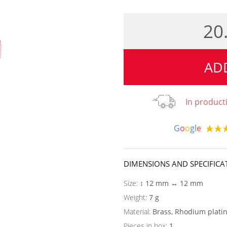
20
AD
In product
G
o
o
g
l
e
DIMENSIONS AND SPECIFICA
Size:
↕ 12 mm ↔ 12 mm
Weight:
7 g
Material:
Brass, Rhodium plati
Pieces in box:
1