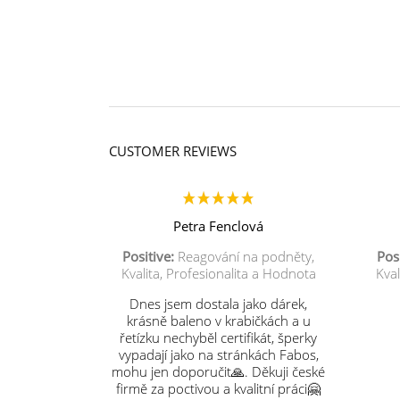
CUSTOMER REVIEWS
Petra Fenclová
Positive:
Reagování na podněty,
Posi
Kvalita, Profesionalita a Hodnota
Kval
Dnes jsem dostala jako dárek,
krásně baleno v krabičkách a u
řetízku nechyběl certifikát, šperky
vypadají jako na stránkách Fabos,
mohu jen doporučit🙏. Děkuji české
firmě za poctivou a kvalitní práci🤗