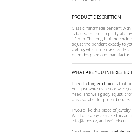
PRODUCT DESCRIPTION
Classic handmade pendant with Sw
is based on the simplicity of a rivo
12 mm. The length of the chain 
adjust the pendant exactly to y
plating, which improves its life 
been designed and manufactured
WHAT ARE YOU INTERESTED 
I need a
longer chain
, is that p
YES! Just write us a note with yo
need, and we’ll gladly adjust it f
only available for prepaid orders.
I would like this piece of jewelry
We’d be happy to make this adjus
info@fabos.cz, and we’ll discuss 
Can I wear the jewelry
while ba