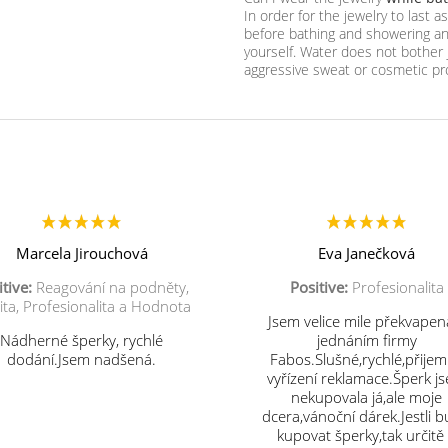
In order for the jewelry to last 
before bathing and showering and
yourself. Water does not bother 
aggressive sweat or cosmetic pr
Marcela Jirouchová
Eva Janečková
tive:
Reagování na podněty,
Positive:
Profesionalita
ita, Profesionalita a Hodnota
Jsem velice mile překvapen
Nádherné šperky, rychlé
jednáním firmy
dodání.Jsem nadšená.
Fabos.Slušné,rychlé,přije
vyřízení reklamace.Šperk j
nekupovala já,ale moje
dcera,vánoční dárek.Jestli 
kupovat šperky,tak určitě