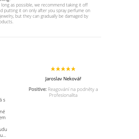
as long as possible, we recommend taking it off
 putting it on only after you spray perfume on
jewelry, but they can gradually be damaged by
oducts.
Jaroslav Nekovář
Positive:
Reagování na podněty a
Profesionalita
á s
mné
sem
budu
 u