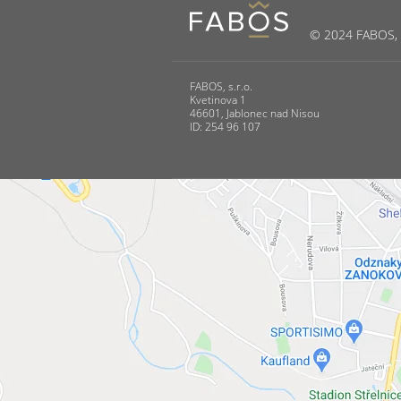
© 2024 FABOS, s.
FABOS, s.r.o.
Kvetinova 1
46601, Jablonec nad Nisou
ID: 254 96 107