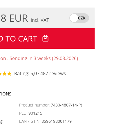
.8 EUR
CZK
incl. VAT
D TO CART
ion . Sending in 3 weeks (29.08.2026)
Rating: 5,0 · 487 reviews
TIONS
Product number:
7430-4807-14-Pt
PLU:
901215
ng
EAN / GTIN:
8596198001179