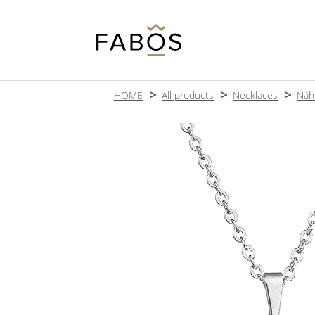
HOME
All products
Necklaces
Náh