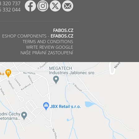
3 320 737
6 332 044
FABOS.CZ
ESHOP COMPONENTS -
EFABOS.CZ
TERMS AND CONDITIONS
WRITE REVIEW GOOGLE
NAŠE PRÁVNÍ ZASTOUPENÍ