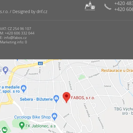
+420 48
+420 60
R
r.o. / Designed by dnf.cz
PUNCOVNÍ ÚŘAD
VAT: CZ 254 96 107
M: +420 606 332 044
E:
info@fabos.cz
Marketing info: 0