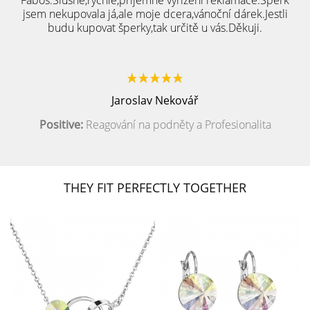
Fabos.Slušné,rychlé,přijemné vyřízení reklamace.Šperk
jsem nekupovala já,ale moje dcera,vánoční dárek.Jestli
budu kupovat šperky,tak určitě u vás.Děkuji.
Jaroslav Nekovář
Positive:
Reagování na podněty a Profesionalita
THEY FIT PERFECTLY TOGETHER