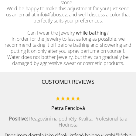
stone...
We’d be happy to make this adjustment for you! Just send
us an email at info@fabos.cz, and we’ll discuss a color that
perfectly suits your preferences.
Can I wear the jewelry
while bathing
?
In order for the jewelry to last as long as possible, we
recommend taking it off before bathing and showering and
putting it on only after you spray perfume on yourself.
Water does not bother jewelry, but they can gradually be
damaged by aggressive sweat or cosmetic products.
CUSTOMER REVIEWS
Petra Fenclová
Positive:
Reagování na podněty, Kvalita, Profesionalita a
Hodnota
Dnes jsem dostala jako dárek, krásně baleno v krabičkách a