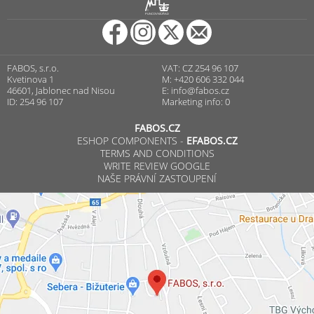
R
PUNCOVNÍ ÚŘAD
FABOS, s.r.o.
VAT: CZ 254 96 107
Kvetinova 1
M: +420 606 332 044
46601, Jablonec nad Nisou
E:
info@fabos.cz
ID: 254 96 107
Marketing info: 0
FABOS.CZ
ESHOP COMPONENTS -
EFABOS.CZ
TERMS AND CONDITIONS
WRITE REVIEW GOOGLE
NAŠE PRÁVNÍ ZASTOUPENÍ