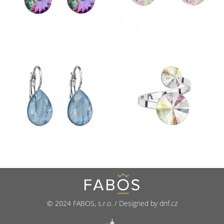
© 2024 FABOS, s.r.o. / Designed by dnf.cz