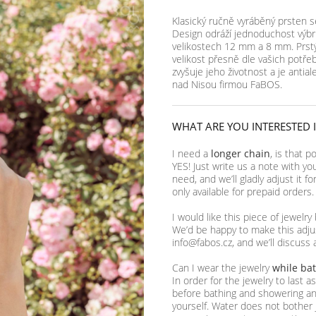
Klasický ručně vyráběný prsten s
Design odráží jednoduchost výbru
velikostech 12 mm a 8 mm. Prstý
velikost přesně dle vašich potře
zvyšuje jeho životnost a je antial
nad Nisou firmou FaBOS.
WHAT ARE YOU INTERESTED 
I need a
longer chain
, is that p
YES! Just write us a note with yo
need, and we’ll gladly adjust it f
only available for prepaid orders.
I would like this piece of jewelry
We’d be happy to make this adjus
info@fabos.cz, and we’ll discuss 
Can I wear the jewelry
while ba
In order for the jewelry to last 
before bathing and showering and
yourself. Water does not bother 