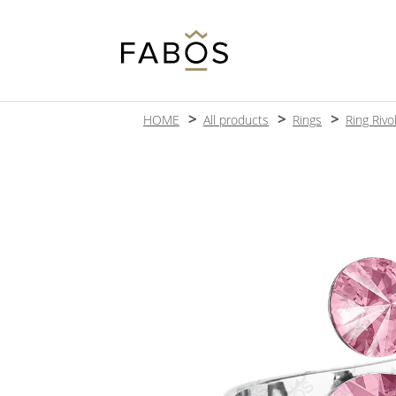
HOME
All products
Rings
Ring Riv