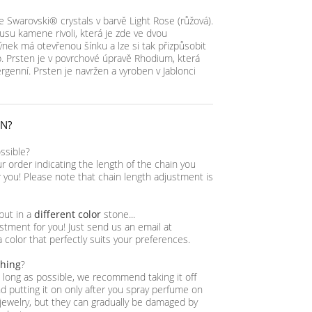
e Swarovski® crystals v barvě Light Rose (růžová).
su kamene rivoli, která je zde ve dvou
nek má otevřenou šínku a lze si tak přizpůsobit
b. Prsten je v povrchové úpravě Rhodium, která
ergenní. Prsten je navržen a vyroben v Jablonci
IN?
ossible?
ur order indicating the length of the chain you
or you! Please note that chain length adjustment is
 but in a
different color
stone...
tment for you! Just send us an email at
a color that perfectly suits your preferences.
thing
?
as long as possible, we recommend taking it off
 putting it on only after you spray perfume on
jewelry, but they can gradually be damaged by