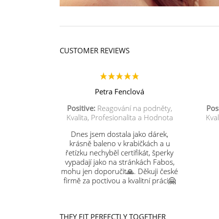
CUSTOMER REVIEWS
Petra Fenclová
Positive:
Reagování na podněty,
Posi
Kvalita, Profesionalita a Hodnota
Kval
Dnes jsem dostala jako dárek,
krásně baleno v krabičkách a u
řetízku nechyběl certifikát, šperky
vypadají jako na stránkách Fabos,
mohu jen doporučit🙏. Děkuji české
firmě za poctivou a kvalitní práci🤗
THEY FIT PERFECTLY TOGETHER