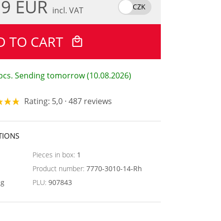
.9 EUR
CZK
incl. VAT
D TO CART
 pcs. Sending tomorrow (10.08.2026)
Rating: 5,0 · 487 reviews
TIONS
Pieces in box:
1
Product number:
7770-3010-14-Rh
ng
PLU:
907843