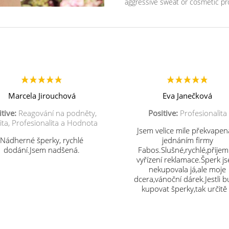
aggressive sweat or cosmetic pr
Marcela Jirouchová
Eva Janečková
tive:
Reagování na podněty,
Positive:
Profesionalita
ita, Profesionalita a Hodnota
Jsem velice mile překvapen
Nádherné šperky, rychlé
jednáním firmy
dodání.Jsem nadšená.
Fabos.Slušné,rychlé,přije
vyřízení reklamace.Šperk j
nekupovala já,ale moje
dcera,vánoční dárek.Jestli 
kupovat šperky,tak určitě
vás.Děkuji.