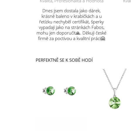
Kvalita, Profesionalita a Hodnota
Kval
Dnes jsem dostala jako dárek,
krásně baleno v krabičkách a u
řetízku nechyběl certifikát, šperky
vypadají jako na stránkách Fabos,
mohu jen doporučit🙏. Děkuji české
firmě za poctivou a kvalitní práci🤗
PERFEKTNĚ SE K SOBĚ HODÍ