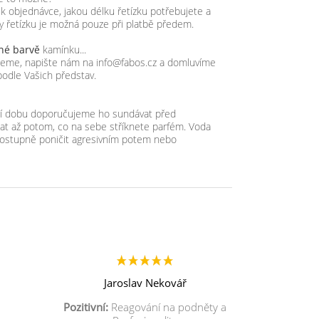
objednávce, jakou délku řetízku potřebujete a
ky řetízku je možná pouze při platbě předem.
iné barvě
kamínku...
zujeme, napište nám na info@fabos.cz a domluvíme
podle Vašich představ.
lší dobu doporučujeme ho sundávat před
t až potom, co na sebe stříknete parfém. Voda
ostupně poničit agresivním potem nebo
Jaroslav Nekovář
Pozitivní:
Reagování na podněty a