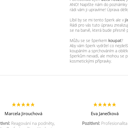
ANO! Napište nám do poznámky k 
rádi vám ji upravíme! Úprava dél
Líbil by se mi tento šperk ale v
j
Rádi pro vás tuto úpravu zreali
se na barvě, která bude přesně 
Můžu se se šperkem
koupat
?
Aby vám šperk vydržel co nejde
koupáním a sprchováním a obléka
šperkům nevadí, ale mohou se p
kosmetickými přípravky.
Marcela Jirouchová
Eva Janečková
tivní:
Reagování na podněty,
Pozitivní:
Profesionalita