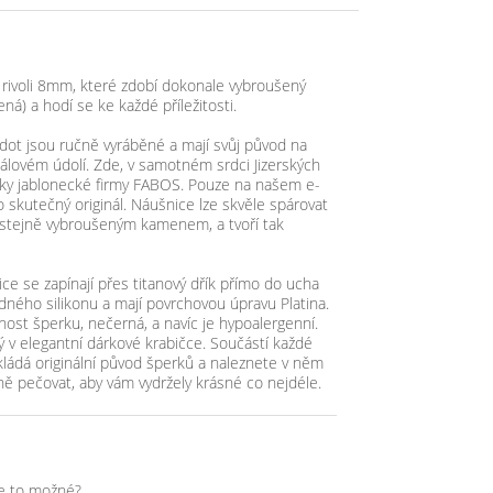
rivoli 8mm, které zdobí dokonale vybroušený
ená) a hodí se ke každé příležitosti.
dot jsou ručně vyráběné a mají svůj původ na
lovém údolí. Zde, v samotném srdci Jizerských
erky jablonecké firmy FABOS. Pouze na našem e-
o skutečný originál. Náušnice lze skvěle spárovat
stejně vybroušeným kamenem, a tvoří tak
e se zapínají přes titanový dřík přímo do ucha
ného silikonu a mají povrchovou úpravu Platina.
nost šperku, nečerná, a navíc je hypoalergenní.
 v elegantní dárkové krabičce. Součástí každé
okládá originální původ šperků a naleznete v něm
ně pečovat, aby vám vydržely krásné co nejdéle.
je to možné?