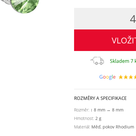
4
VLOŽI
Skladem 7 k
G
o
o
g
l
e
ROZMĚRY A SPECIFIKACE
Rozměr:
↕ 8 mm ↔ 8 mm
Hmotnost:
2 g
Materiál:
Měď, pokov Rhodium