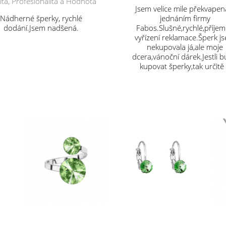
ita, Profesionalita a Hodnota
Jsem velice mile překvapen
Nádherné šperky, rychlé
jednáním firmy
dodání.Jsem nadšená.
Fabos.Slušné,rychlé,přije
vyřízení reklamace.Šperk j
nekupovala já,ale moje
dcera,vánoční dárek.Jestli 
kupovat šperky,tak určitě
vás.Děkuji.