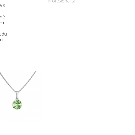
Profesionalita
á s
mné
sem
budu
 u