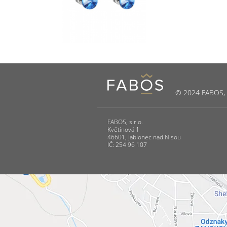
© 2024 FABOS, s.
FABOS, s.r.o.
Květinová 1
46601, Jablonec nad Nisou
IČ: 254 96 107