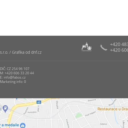
+420 48
+420 60
R
r.o. / Grafika od dnf.cz
PUNCOVNÍ ÚŘAD
DIČ: CZ 254 96 107
M: +420 606 33 20 44
E:
info@fabos.cz
Marketing info: 0