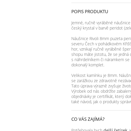
POPIS PRODUKTU
Jemné, ručně vyráběné náušnice 
český krystal v barvě peridot (zel
Náušnice Rivoli 8mm puzeta peri
severu Čech v pohádkovém Křišťá
hor, vznikají ručně vyráběné šp
shopu máte jistotu, že se jedná 
s náhrdelníkem či náramkem se 
dokonalý komplet.
Velikost kamínku je 8mm. Náušnic
se zarážkou ze zdravotně nezávad
Tato úprava výrazně zvyšuje život
Výrobek od nás obdržíte zabalený
objednávky je certifikát, který d
také návod, jak o produkty správ
CO VÁS ZAJÍMÁ?
Potřebovala bych
delší řetízek
, 