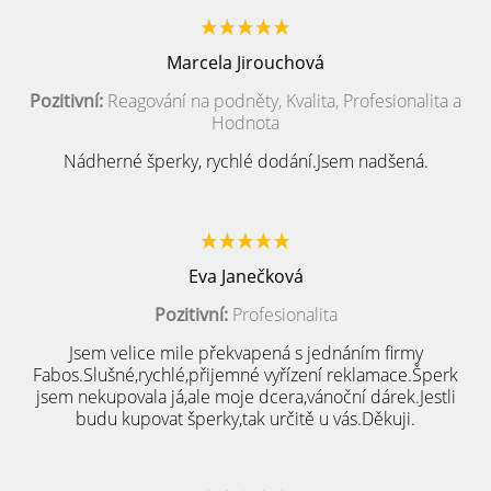
Marcela Jirouchová
Pozitivní:
Reagování na podněty, Kvalita, Profesionalita a
Hodnota
Nádherné šperky, rychlé dodání.Jsem nadšená.
Eva Janečková
Pozitivní:
Profesionalita
Jsem velice mile překvapená s jednáním firmy
Fabos.Slušné,rychlé,přijemné vyřízení reklamace.Šperk
jsem nekupovala já,ale moje dcera,vánoční dárek.Jestli
budu kupovat šperky,tak určitě u vás.Děkuji.