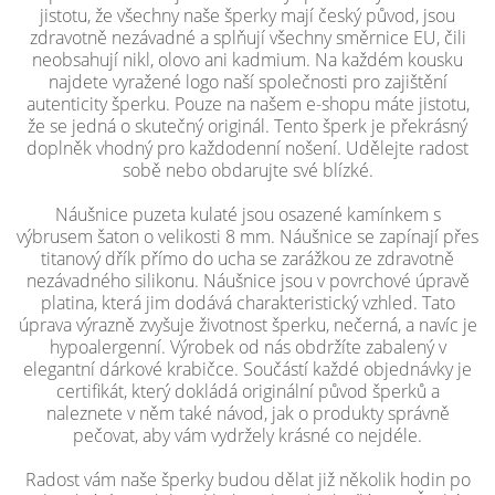
jistotu, že všechny naše šperky mají český původ, jsou
zdravotně nezávadné a splňují všechny směrnice EU, čili
neobsahují nikl, olovo ani kadmium. Na každém kousku
najdete vyražené logo naší společnosti pro zajištění
autenticity šperku. Pouze na našem e-shopu máte jistotu,
že se jedná o skutečný originál. Tento šperk je překrásný
doplněk vhodný pro každodenní nošení. Udělejte radost
sobě nebo obdarujte své blízké.
Náušnice puzeta kulaté jsou osazené kamínkem s
výbrusem šaton o velikosti 8 mm. Náušnice se zapínají přes
titanový dřík přímo do ucha se zarážkou ze zdravotně
nezávadného silikonu. Náušnice jsou v povrchové úpravě
platina, která jim dodává charakteristický vzhled. Tato
úprava výrazně zvyšuje životnost šperku, nečerná, a navíc je
hypoalergenní. Výrobek od nás obdržíte zabalený v
elegantní dárkové krabičce. Součástí každé objednávky je
certifikát, který dokládá originální původ šperků a
naleznete v něm také návod, jak o produkty správně
pečovat, aby vám vydržely krásné co nejdéle.
Radost vám naše šperky budou dělat již několik hodin po