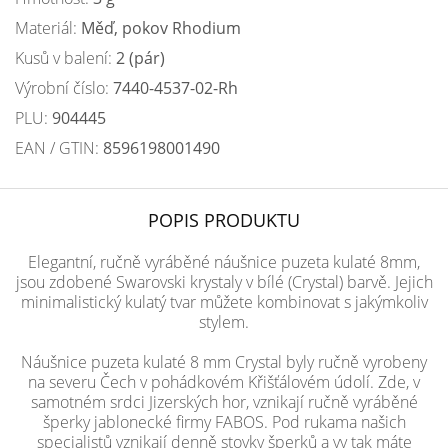
Materiál:
Měď, pokov Rhodium
Kusů v balení:
2 (pár)
Výrobní číslo:
7440-4537-02-Rh
PLU:
904445
EAN / GTIN:
8596198001490
POPIS PRODUKTU
Elegantní, ručně vyráběné náušnice puzeta kulaté 8mm,
jsou zdobené Swarovski krystaly v bílé (Crystal) barvě. Jejich
minimalistický kulatý tvar můžete kombinovat s jakýmkoliv
stylem.
Náušnice puzeta kulaté 8 mm Crystal byly ručně vyrobeny
na severu Čech v pohádkovém Křišťálovém údolí. Zde, v
samotném srdci Jizerských hor, vznikají ručně vyráběné
šperky jablonecké firmy FABOS. Pod rukama našich
specialistů vznikají denně stovky šperků a vy tak máte