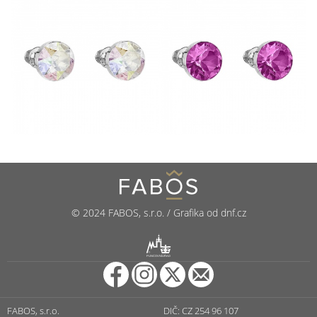
© 2024 FABOS, s.r.o. / Grafika od dnf.cz
R
PUNCOVNÍ ÚŘAD
FABOS, s.r.o.
DIČ: CZ 254 96 107