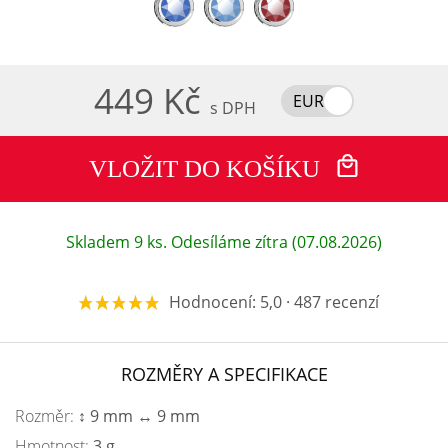
449 Kč
EUR
s DPH
VLOŽIT DO KOŠÍKU
Skladem 9 ks. Odesíláme zítra (07.08.2026)
Hodnocení: 5,0 · 487 recenzí
ROZMĚRY A SPECIFIKACE
Rozměr:
↕ 9 mm ↔ 9 mm
Hmotnost:
3 g