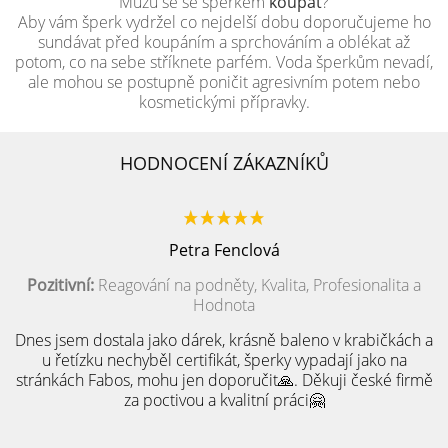
Můžu se se šperkem
koupat
?
Aby vám šperk vydržel co nejdelší dobu doporučujeme ho
sundávat před koupáním a sprchováním a oblékat až
potom, co na sebe stříknete parfém. Voda šperkům nevadí,
ale mohou se postupně poničit agresivním potem nebo
kosmetickými přípravky.
HODNOCENÍ ZÁKAZNÍKŮ
Petra Fenclová
Pozitivní:
Reagování na podněty, Kvalita, Profesionalita a
Hodnota
Dnes jsem dostala jako dárek, krásně baleno v krabičkách a
u řetízku nechyběl certifikát, šperky vypadají jako na
stránkách Fabos, mohu jen doporučit🙏. Děkuji české firmě
za poctivou a kvalitní práci🤗