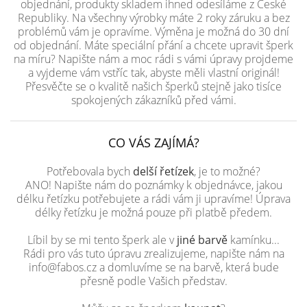
objednání, produkty skladem ihned odesíláme z České
Republiky. Na všechny výrobky máte 2 roky záruku a bez
problémů vám je opravíme. Výměna je možná do 30 dní
od objednání. Máte speciální přání a chcete upravit šperk
na míru? Napište nám a moc rádi s vámi úpravy projdeme
a vyjdeme vám vstříc tak, abyste měli vlastní originál!
Přesvěčte se o kvalitě našich šperků stejně jako tisíce
spokojených zákazníků před vámi.
CO VÁS ZAJÍMÁ?
Potřebovala bych
delší řetízek
, je to možné?
ANO! Napište nám do poznámky k objednávce, jakou
délku řetízku potřebujete a rádi vám ji upravíme! Úprava
délky řetízku je možná pouze při platbě předem.
Líbil by se mi tento šperk ale v
jiné barvě
kamínku...
Rádi pro vás tuto úpravu zrealizujeme, napište nám na
info@fabos.cz a domluvíme se na barvě, která bude
přesně podle Vašich představ.