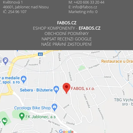
Květinová 1
M: +420 606 33 20 44
46601, Jablonec nad Nisou
E:
info@fabos.cz
IČ: 254 96 107
Marketing info: 0
FABOS.CZ
ESHOP KOMPONENTY -
EFABOS.CZ
OBCHODNÍ PODMÍNKY
NAPSAT RECENZI GOOGLE
NAŠE PRÁVNÍ ZASTOUPENÍ