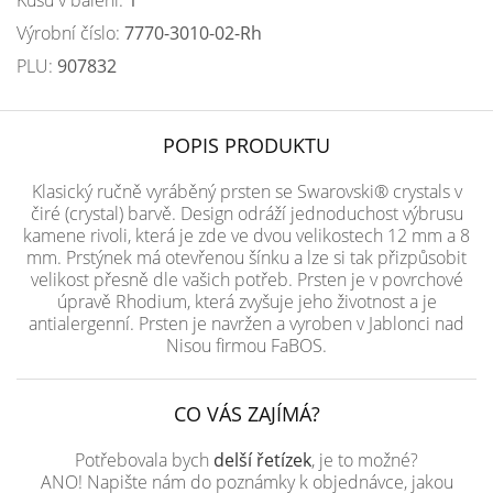
Kusů v balení:
1
Výrobní číslo:
7770-3010-02-Rh
PLU:
907832
POPIS PRODUKTU
Klasický ručně vyráběný prsten se Swarovski® crystals v
čiré (crystal) barvě. Design odráží jednoduchost výbrusu
kamene rivoli, která je zde ve dvou velikostech 12 mm a 8
mm. Prstýnek má otevřenou šínku a lze si tak přizpůsobit
velikost přesně dle vašich potřeb. Prsten je v povrchové
úpravě Rhodium, která zvyšuje jeho životnost a je
antialergenní. Prsten je navržen a vyroben v Jablonci nad
Nisou firmou FaBOS.
CO VÁS ZAJÍMÁ?
Potřebovala bych
delší řetízek
, je to možné?
ANO! Napište nám do poznámky k objednávce, jakou