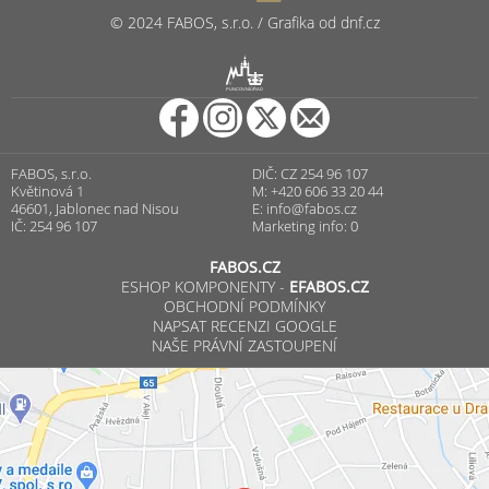
© 2024 FABOS, s.r.o. / Grafika od dnf.cz
R
PUNCOVNÍ ÚŘAD
FABOS, s.r.o.
DIČ: CZ 254 96 107
Květinová 1
M: +420 606 33 20 44
46601, Jablonec nad Nisou
E:
info@fabos.cz
IČ: 254 96 107
Marketing info: 0
FABOS.CZ
ESHOP KOMPONENTY -
EFABOS.CZ
OBCHODNÍ PODMÍNKY
NAPSAT RECENZI GOOGLE
NAŠE PRÁVNÍ ZASTOUPENÍ