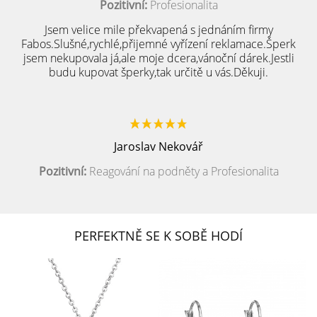
Pozitivní:
Profesionalita
Jsem velice mile překvapená s jednáním firmy
Fabos.Slušné,rychlé,přijemné vyřízení reklamace.Šperk
jsem nekupovala já,ale moje dcera,vánoční dárek.Jestli
budu kupovat šperky,tak určitě u vás.Děkuji.
Jaroslav Nekovář
Pozitivní:
Reagování na podněty a Profesionalita
PERFEKTNĚ SE K SOBĚ HODÍ