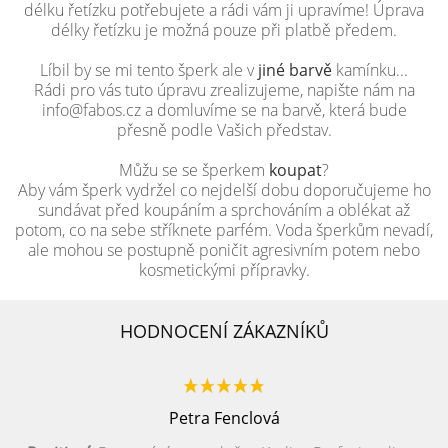
délku řetízku potřebujete a rádi vám ji upravíme! Úprava
délky řetízku je možná pouze při platbě předem.
Líbil by se mi tento šperk ale v
jiné barvě
kamínku...
Rádi pro vás tuto úpravu zrealizujeme, napište nám na
info@fabos.cz a domluvíme se na barvě, která bude
přesně podle Vašich představ.
Můžu se se šperkem
koupat
?
Aby vám šperk vydržel co nejdelší dobu doporučujeme ho
sundávat před koupáním a sprchováním a oblékat až
potom, co na sebe stříknete parfém. Voda šperkům nevadí,
ale mohou se postupně poničit agresivním potem nebo
kosmetickými přípravky.
HODNOCENÍ ZÁKAZNÍKŮ
Petra Fenclová