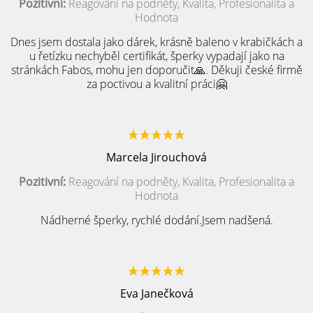
Pozitivní:
Reagování na podněty, Kvalita, Profesionalita a
Hodnota
Dnes jsem dostala jako dárek, krásně baleno v krabičkách a
u řetízku nechyběl certifikát, šperky vypadají jako na
stránkách Fabos, mohu jen doporučit🙏. Děkuji české firmě
za poctivou a kvalitní práci🤗
Marcela Jirouchová
Pozitivní:
Reagování na podněty, Kvalita, Profesionalita a
Hodnota
Nádherné šperky, rychlé dodání.Jsem nadšená.
Eva Janečková