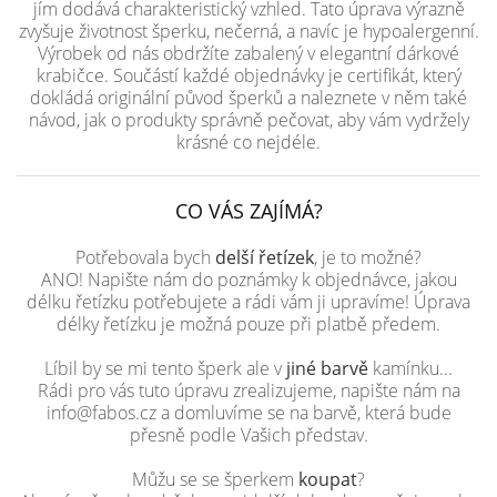
jím dodává charakteristický vzhled. Tato úprava výrazně
zvyšuje životnost šperku, nečerná, a navíc je hypoalergenní.
Výrobek od nás obdržíte zabalený v elegantní dárkové
krabičce. Součástí každé objednávky je certifikát, který
dokládá originální původ šperků a naleznete v něm také
návod, jak o produkty správně pečovat, aby vám vydržely
krásné co nejdéle.
CO VÁS ZAJÍMÁ?
Potřebovala bych
delší řetízek
, je to možné?
ANO! Napište nám do poznámky k objednávce, jakou
délku řetízku potřebujete a rádi vám ji upravíme! Úprava
délky řetízku je možná pouze při platbě předem.
Líbil by se mi tento šperk ale v
jiné barvě
kamínku...
Rádi pro vás tuto úpravu zrealizujeme, napište nám na
info@fabos.cz a domluvíme se na barvě, která bude
přesně podle Vašich představ.
Můžu se se šperkem
koupat
?