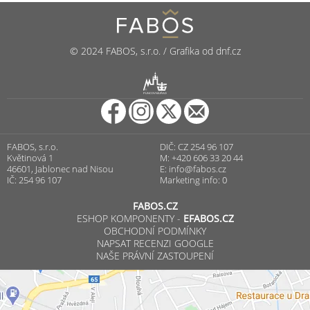
© 2024 FABOS, s.r.o. / Grafika od dnf.cz
R
PUNCOVNÍ ÚŘAD
FABOS, s.r.o.
DIČ: CZ 254 96 107
Květinová 1
M: +420 606 33 20 44
46601, Jablonec nad Nisou
E:
info@fabos.cz
IČ: 254 96 107
Marketing info: 0
FABOS.CZ
ESHOP KOMPONENTY -
EFABOS.CZ
OBCHODNÍ PODMÍNKY
NAPSAT RECENZI GOOGLE
NAŠE PRÁVNÍ ZASTOUPENÍ