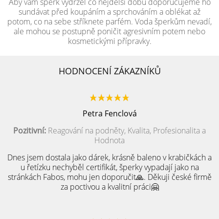
Aby vám šperk vydržel co nejdelší dobu doporučujeme ho
sundávat před koupáním a sprchováním a oblékat až
potom, co na sebe stříknete parfém. Voda šperkům nevadí,
ale mohou se postupně poničit agresivním potem nebo
kosmetickými přípravky.
HODNOCENÍ ZÁKAZNÍKŮ
Petra Fenclová
Pozitivní:
Reagování na podněty, Kvalita, Profesionalita a
Hodnota
Dnes jsem dostala jako dárek, krásně baleno v krabičkách a
u řetízku nechyběl certifikát, šperky vypadají jako na
stránkách Fabos, mohu jen doporučit🙏. Děkuji české firmě
za poctivou a kvalitní práci🤗