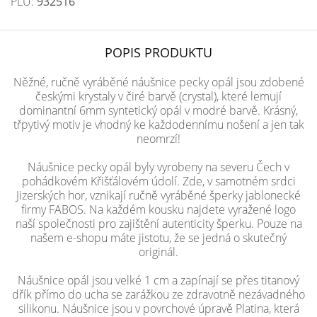
PLU:
932516
POPIS PRODUKTU
Něžné, ručně vyráběné náušnice pecky opál jsou zdobené
českými krystaly v čiré barvě (crystal), které lemují
dominantní 6mm syntetický opál v modré barvě. Krásný,
třpytivý motiv je vhodný ke každodennímu nošení a jen tak
neomrzí!
Náušnice pecky opál byly vyrobeny na severu Čech v
pohádkovém Křišťálovém údolí. Zde, v samotném srdci
Jizerských hor, vznikají ručně vyráběné šperky jablonecké
firmy FABOS. Na každém kousku najdete vyražené logo
naší společnosti pro zajištění autenticity šperku. Pouze na
našem e-shopu máte jistotu, že se jedná o skutečný
originál.
Náušnice opál jsou velké 1 cm a zapínají se přes titanový
dřík přímo do ucha se zarážkou ze zdravotně nezávadného
silikonu. Náušnice jsou v povrchové úpravě Platina, která