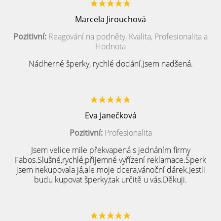
Marcela Jirouchová
Pozitivní:
Reagování na podněty, Kvalita, Profesionalita a
Hodnota
Nádherné šperky, rychlé dodání.Jsem nadšená.
Eva Janečková
Pozitivní:
Profesionalita
Jsem velice mile překvapená s jednáním firmy
Fabos.Slušné,rychlé,přijemné vyřízení reklamace.Šperk
jsem nekupovala já,ale moje dcera,vánoční dárek.Jestli
budu kupovat šperky,tak určitě u vás.Děkuji.