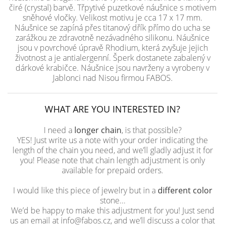
čiré (crystal) barvě. Třpytivé puzetkové náušnice s motivem
sněhové vločky. Velikost motivu je cca 17 x 17 mm.
Náušnice se zapíná přes titanový dřík přímo do ucha se
zarážkou ze zdravotně nezávadného silikonu. Náušnice
jsou v povrchové úpravě Rhodium, která zvyšuje jejich
životnost a je antialergenní. Šperk dostanete zabalený v
dárkové krabičce. Náušnice jsou navrženy a vyrobeny v
Jablonci nad Nisou firmou FABOS.
WHAT ARE YOU INTERESTED IN?
I need a
longer chain
, is that possible?
YES! Just write us a note with your order indicating the
length of the chain you need, and we’ll gladly adjust it for
you! Please note that chain length adjustment is only
available for prepaid orders.
I would like this piece of jewelry but in a
different color
stone...
We’d be happy to make this adjustment for you! Just send
us an email at info@fabos.cz, and we’ll discuss a color that