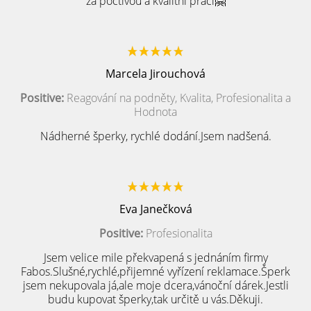
za poctivou a kvalitní práci🤗
Marcela Jirouchová
Positive:
Reagování na podněty, Kvalita, Profesionalita a
Hodnota
Nádherné šperky, rychlé dodání.Jsem nadšená.
Eva Janečková
Positive:
Profesionalita
Jsem velice mile překvapená s jednáním firmy
Fabos.Slušné,rychlé,přijemné vyřízení reklamace.Šperk
jsem nekupovala já,ale moje dcera,vánoční dárek.Jestli
budu kupovat šperky,tak určitě u vás.Děkuji.