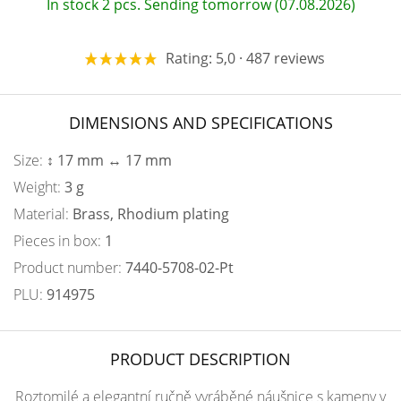
In stock 2 pcs. Sending tomorrow (07.08.2026)
Rating: 5,0 · 487 reviews
DIMENSIONS AND SPECIFICATIONS
Size:
↕ 17 mm ↔ 17 mm
Weight:
3 g
Material:
Brass, Rhodium plating
Pieces in box:
1
Product number:
7440-5708-02-Pt
PLU:
914975
PRODUCT DESCRIPTION
Roztomilé a elegantní ručně vyráběné náušnice s kameny v