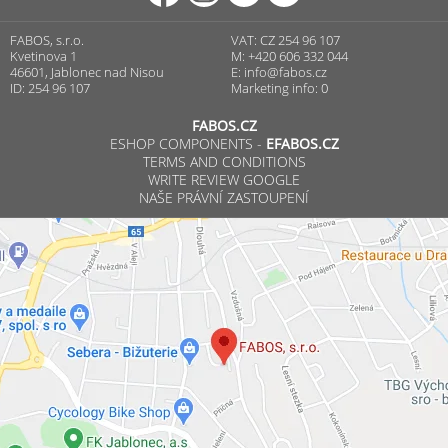
FABOS, s.r.o.
VAT: CZ 254 96 107
Kvetinova 1
M: +420 606 332 044
46601, Jablonec nad Nisou
E:
info@fabos.cz
ID: 254 96 107
Marketing info: 0
FABOS.CZ
ESHOP COMPONENTS -
EFABOS.CZ
TERMS AND CONDITIONS
WRITE REVIEW GOOGLE
NAŠE PRÁVNÍ ZASTOUPENÍ