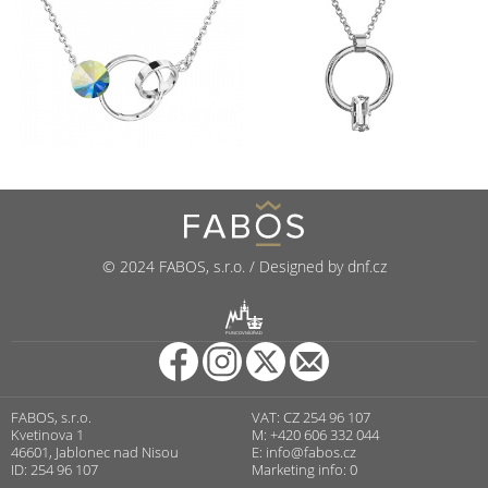
© 2024 FABOS, s.r.o. / Designed by dnf.cz
R
PUNCOVNÍ ÚŘAD
FABOS, s.r.o.
VAT: CZ 254 96 107
Kvetinova 1
M: +420 606 332 044
46601, Jablonec nad Nisou
E:
info@fabos.cz
ID: 254 96 107
Marketing info: 0