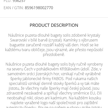
PLU:
936257
EAN / GTIN:
8596198002770
PRODUCT DESCRIPTION
Náušnice puzeta dlouhé bagety solis zdobené krystaly
Swarovski v bílé barvě (crystal). Kamínky s výbrusem
baguette zaručeně rozzáří každý váš den. Hodí se ke
každému tvaru obličeje, jsou výrazné, ale přesto nepůsobí
přezdobeně.
Náušnice puzeta dlouhé bagety solis byly ručně vyrobeny
na severu Čech v pohádkovém Křišťálovém údolí. Zde, v
samotném srdci Jizerských hor, vznikají ručně vyráběné
šperky jablonecké firmy FABOS. Pod rukama našich
specialistů vznikají denně stovky šperků a vy tak máte
jistotu, že všechny naše šperky mají český původ, jsou
zdravotně nezávadné a splňují všechny směrnice EU, čili
neobsahují nikl, olovo ani kadmium. Na každém kousku
najdete vyražené logo naší společnosti pro zajištění
autenticity šperku. Pouze na našem e-shopu máte jistotu,