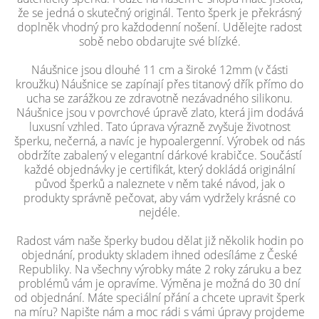
že se jedná o skutečný originál. Tento šperk je překrásný
doplněk vhodný pro každodenní nošení. Udělejte radost
sobě nebo obdarujte své blízké.
Náušnice jsou dlouhé 11 cm a široké 12mm (v části
kroužku) Náušnice se zapínají přes titanový dřík přímo do
ucha se zarážkou ze zdravotně nezávadného silikonu.
Náušnice jsou v povrchové úpravě zlato, která jim dodává
luxusní vzhled. Tato úprava výrazně zvyšuje životnost
šperku, nečerná, a navíc je hypoalergenní. Výrobek od nás
obdržíte zabalený v elegantní dárkové krabičce. Součástí
každé objednávky je certifikát, který dokládá originální
původ šperků a naleznete v něm také návod, jak o
produkty správně pečovat, aby vám vydržely krásné co
nejdéle.
Radost vám naše šperky budou dělat již několik hodin po
objednání, produkty skladem ihned odesíláme z České
Republiky. Na všechny výrobky máte 2 roky záruku a bez
problémů vám je opravíme. Výměna je možná do 30 dní
od objednání. Máte speciální přání a chcete upravit šperk
na míru? Napište nám a moc rádi s vámi úpravy projdeme