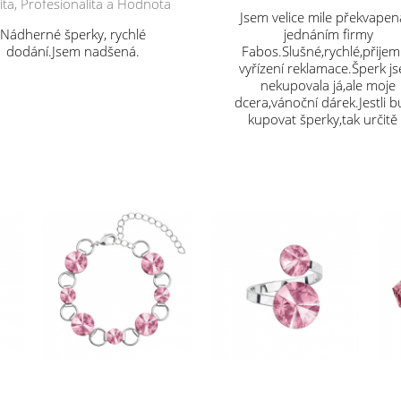
ita, Profesionalita a Hodnota
Jsem velice mile překvapen
Nádherné šperky, rychlé
jednáním firmy
dodání.Jsem nadšená.
Fabos.Slušné,rychlé,přije
vyřízení reklamace.Šperk j
nekupovala já,ale moje
dcera,vánoční dárek.Jestli 
kupovat šperky,tak určitě
vás.Děkuji.