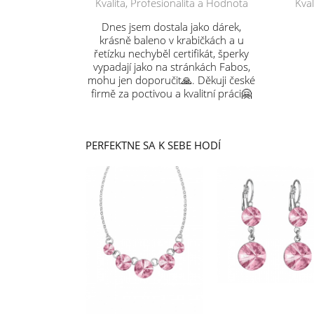
Kvalita, Profesionalita a Hodnota
Kval
Dnes jsem dostala jako dárek,
krásně baleno v krabičkách a u
řetízku nechyběl certifikát, šperky
vypadají jako na stránkách Fabos,
mohu jen doporučit🙏. Děkuji české
firmě za poctivou a kvalitní práci🤗
PERFEKTNE SA K SEBE HODÍ