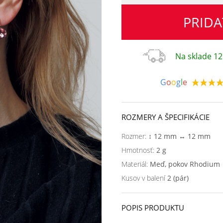
PRIDA
Na sklade 12
G
o
o
g
l
e
ROZMERY A ŠPECIFIKÁCIE
Rozmer:
↕ 12 mm ↔ 12 mm
Hmotnosť:
2 g
Materiál:
Meď, pokov Rhodium
Kusov v balení
2 (pár)
POPIS PRODUKTU