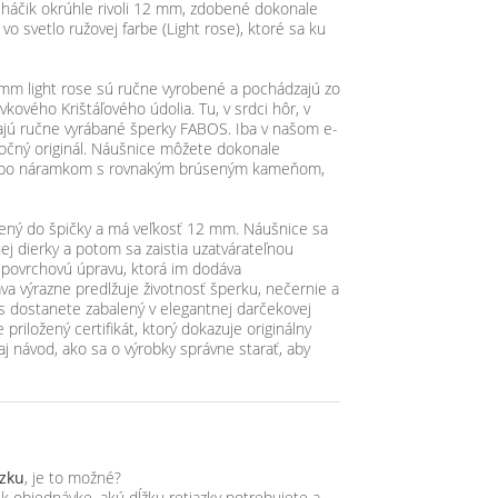
háčik okrúhle rivoli 12 mm, zdobené dokonale
o svetlo ružovej farbe (Light rose), ktoré sa ku
 mm light rose sú ručne vyrobené a pochádzajú zo
vkového Krištáľového údolia. Tu, v srdci hôr, v
ajú ručne vyrábané šperky FABOS. Iba v našom e-
točný originál. Náušnice môžete dokonale
lebo náramkom s rovnakým brúseným kameňom,
úsený do špičky a má veľkosť 12 mm. Náušnice sa
ej dierky a potom sa zaistia uzatvárateľnou
 povrchovú úpravu, ktorá im dodáva
ava výrazne predlžuje životnosť šperku, nečernie a
s dostanete zabalený v elegantnej darčekovej
priložený certifikát, ktorý dokazuje originálny
j návod, ako sa o výrobky správne starať, aby
azku
, je to možné?
objednávke, akú dĺžku retiazky potrebujete a