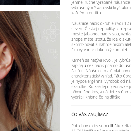
Jemné, ručne vyrábané náušnice 
vybrúseným Swarovski kryštálom v
každému outfitu.
Náušnice háčik okrühlé rivoli 12
severu Českej republiky, z rozprá
meste Jablonec nad Nisou, vznik
shope máte istotu, že ide o sku
skombinovať s náhrdelníkom a
čím vytvoríte dokonalý komplet.
Kameň sa nazýva Rivoli, je vybr
zapínajú cez háčik priamo do ušn
časťou. Náušnice majú platinovú
charakteristický vzhľad. Táto úpr
je hypoalergénna. Výrobok od ná
škatuľke. Ku každej objednávke je 
pôvod šperkov, a nájdete v ňom a
vydržali krásne čo najdlhšie.
ČO VÁS ZAUJÍMA?
Potrebovala by som
dlhšiu reti
ÁNO! Napíšte nám do poznámky k 