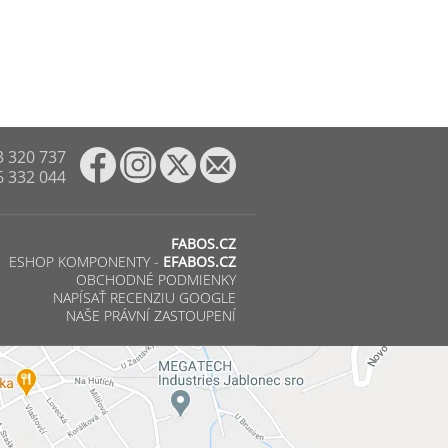
3 320 737
6 332 044
FABOS.CZ
ESHOP KOMPONENTY -
EFABOS.CZ
OBCHODNÉ PODMIENKY
NAPÍSAŤ RECENZIU GOOGLE
NAŠE PRÁVNÍ ZASTOUPENÍ