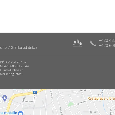
+420 48
+420 60
R
r.o. / Grafika od dnf.cz
PUNCOVNÍ ÚŘAD
DIČ: CZ 254 96 107
M: 420 606 33 20 44
E:
info@fabos.cz
Marketing info: 0