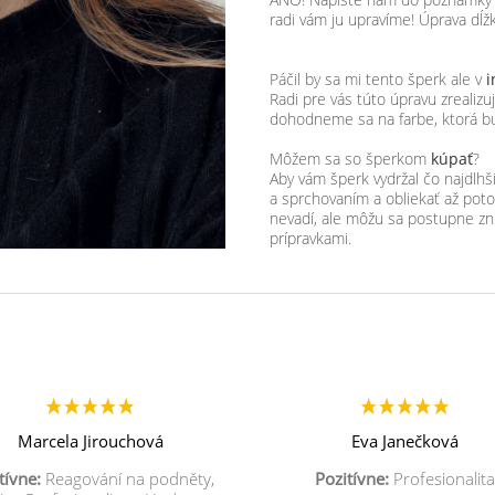
radi vám ju upravíme! Úprava dĺžk
Páčil by sa mi tento šperk ale v
i
Radi pre vás túto úpravu zrealiz
dohodneme sa na farbe, ktorá b
Môžem sa so šperkom
kúpať
?
Aby vám šperk vydržal čo najdl
a sprchovaním a obliekať až po
nevadí, ale môžu sa postupne zn
prípravkami.
Marcela Jirouchová
Eva Janečková
tívne:
Reagování na podněty,
Pozitívne:
Profesionalita