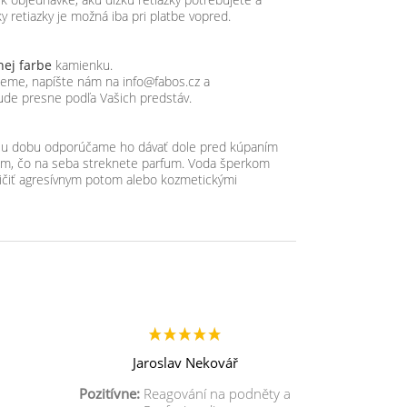
y retiazky je možná iba pri platbe vopred.
nej farbe
kamienku.
ujeme, napíšte nám na info@fabos.cz a
ude presne podľa Vašich predstáv.
hšiu dobu odporúčame ho dávať dole pred kúpaním
tom, čo na seba streknete parfum. Voda šperkom
ičiť agresívnym potom alebo kozmetickými
Jaroslav Nekovář
Pozitívne:
Reagování na podněty a