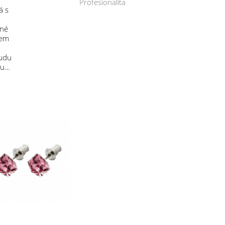
Profesionalita
á s
mné
sem
budu
 u