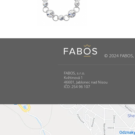
© 2024 FABOS, s.
FABOS, s.r.o.
Květinová 1
46601, Jablonec nad Nisou
IČO: 254 96 107