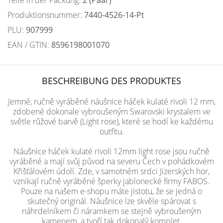
Teile in der Packung:
2 (Paar)
Produktionsnummer:
7440-4526-14-Pt
PLU:
907999
EAN / GTIN:
8596198001070
BESCHREIBUNG DES PRODUKTES
Jemné, ručně vyráběné náušnice háček kulaté rivoli 12 mm,
zdobené dokonale vybroušeným Swarovski krystalem ve
světle růžové barvě (Light rose), které se hodí ke každému
outfitu.
Náušnice háček kulaté rivoli 12mm light rose jsou ručně
vyráběné a mají svůj původ na severu Čech v pohádkovém
Křišťálovém údolí. Zde, v samotném srdci Jizerských hor,
vznikají ručně vyráběné šperky jablonecké firmy FABOS.
Pouze na našem e-shopu máte jistotu, že se jedná o
skutečný originál. Náušnice lze skvěle spárovat s
náhrdelníkem či náramkem se stejně vybroušeným
kamenem, a tvoří tak dokonalý komplet.