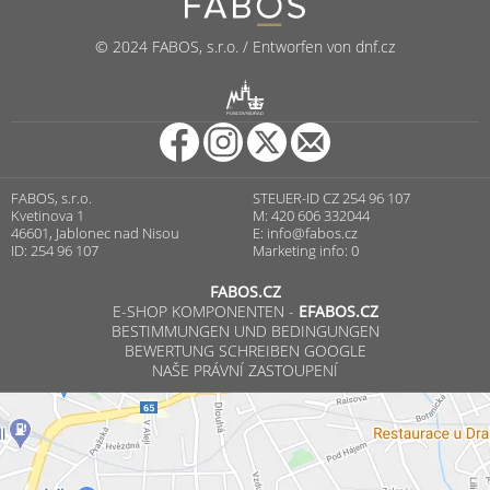
© 2024 FABOS, s.r.o. / Entworfen von dnf.cz
R
PUNCOVNÍ ÚŘAD
FABOS, s.r.o.
STEUER-ID CZ 254 96 107
Kvetinova 1
M: 420 606 332044
46601, Jablonec nad Nisou
E:
info@fabos.cz
ID: 254 96 107
Marketing info: 0
FABOS.CZ
E-SHOP KOMPONENTEN -
EFABOS.CZ
BESTIMMUNGEN UND BEDINGUNGEN
BEWERTUNG SCHREIBEN GOOGLE
NAŠE PRÁVNÍ ZASTOUPENÍ