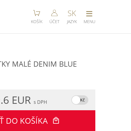
≡
SK
KOŠÍK
ÚČET
JAZYK
MENU
TKY MALÉ DENIM BLUE
.6 EUR
Kč
s DPH
Ť DO KOŠÍKA