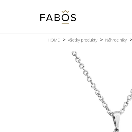
HOME
Všetky produkty
Náhrdelníky