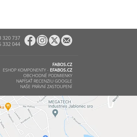
3 320 737
6 332 044
FABOS.CZ
ESHOP KOMPONENTY -
EFABOS.CZ
OBCHODNÉ PODMIENKY
NAPÍSAŤ RECENZIU GOOGLE
NAŠE PRÁVNÍ ZASTOUPENÍ