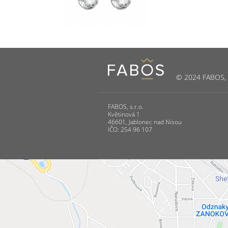
© 2024 FABOS, s.
FABOS, s.r.o.
Květinová 1
46601, Jablonec nad Nisou
IČO: 254 96 107