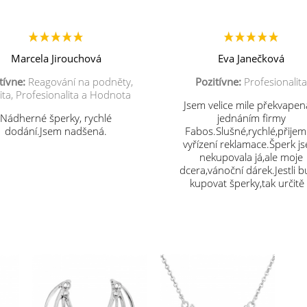
Marcela Jirouchová
Eva Janečková
tívne:
Reagování na podněty,
Pozitívne:
Profesionalita
ita, Profesionalita a Hodnota
Jsem velice mile překvapen
Nádherné šperky, rychlé
jednáním firmy
dodání.Jsem nadšená.
Fabos.Slušné,rychlé,přije
vyřízení reklamace.Šperk j
nekupovala já,ale moje
dcera,vánoční dárek.Jestli 
kupovat šperky,tak určitě
vás.Děkuji.