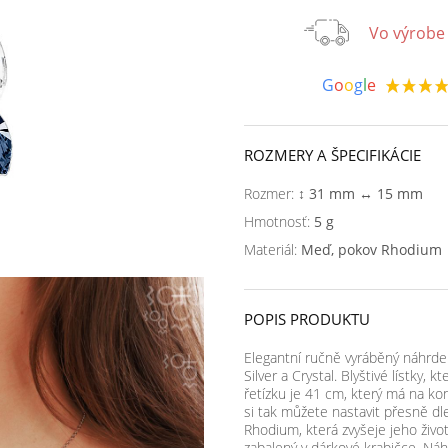
Vo výrobe 
G
o
o
g
l
e
ROZMERY A ŠPECIFIKÁCIE
Rozmer:
↕ 31 mm ↔ 15 mm
Hmotnosť:
5 g
Materiál:
Meď, pokov Rhodium
POPIS PRODUKTU
Elegantní ručně vyráběný náhrde
Silver a Crystal. Blyštivé lístky, 
řetízku je 41 cm, který má na ko
si tak můžete nastavit přesně dl
Rhodium, která zvyšeje jeho živo
zabalený v dárkové krabičce. Náh