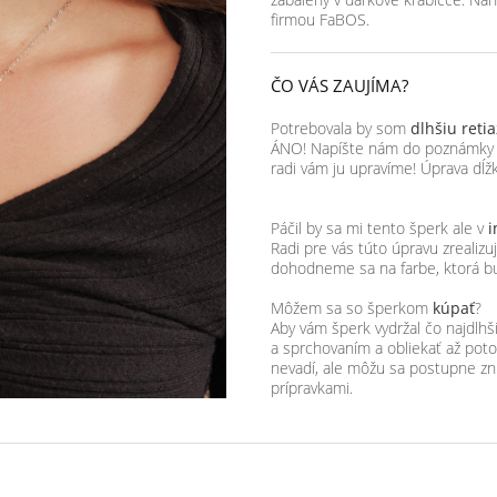
firmou FaBOS.
ČO VÁS ZAUJÍMA?
Potrebovala by som
dlhšiu reti
ÁNO! Napíšte nám do poznámky k 
radi vám ju upravíme! Úprava dĺžk
Páčil by sa mi tento šperk ale v
i
Radi pre vás túto úpravu zrealiz
dohodneme sa na farbe, ktorá b
Môžem sa so šperkom
kúpať
?
Aby vám šperk vydržal čo najdl
a sprchovaním a obliekať až po
nevadí, ale môžu sa postupne zn
prípravkami.