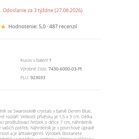
. Odoslanie za 3 týždne (27.08.2026)
Hodnotenie: 5,0 · 487 recenzií
Kusov v balení
1
Výrobné číslo:
7430-6000-03-Pt
PLU:
923033
lník se Swarovski® crystals v barvě Denim Blue,
které rozzáří. Velikost přívěsku je 1,5 x 3 cm. Délka
nci prodlužovací řetízek o délce 7 cm, náhrdelník
e vašich potřeb. Náhrdelník je v povrchové úpravě
tnost a je antialergenní. Výrobek dostanete
rdelník je navržen a vyroben v Jablonci nad Nisou