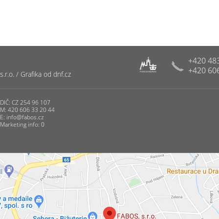
+420 48
+420 60
R
r.o. / Grafika od dnf.cz
PUNCOVNÍ ÚŘAD
DIČ: CZ 254 96 107
M: 420 606 33 20 44
E:
info@fabos.cz
Marketing info: 0