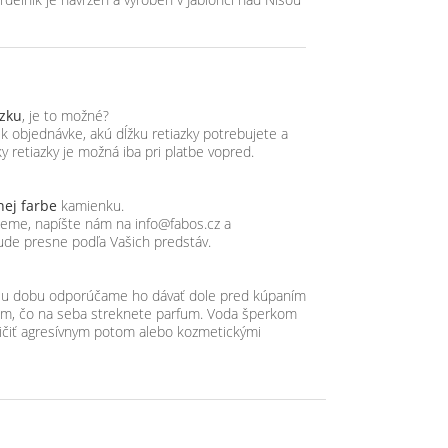
azku
, je to možné?
objednávke, akú dĺžku retiazky potrebujete a
y retiazky je možná iba pri platbe vopred.
nej farbe
kamienku.
ujeme, napíšte nám na info@fabos.cz a
ude presne podľa Vašich predstáv.
hšiu dobu odporúčame ho dávať dole pred kúpaním
tom, čo na seba streknete parfum. Voda šperkom
ičiť agresívnym potom alebo kozmetickými