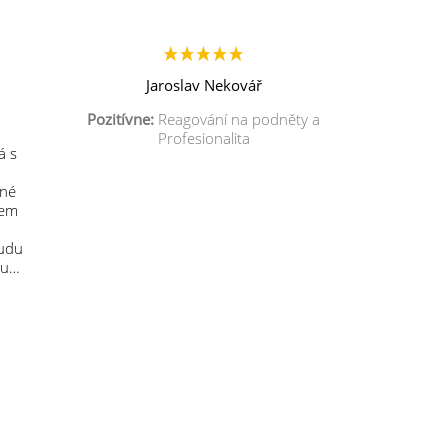
Jaroslav Nekovář
Pozitívne:
Reagování na podněty a
Profesionalita
á s
mné
sem
budu
 u