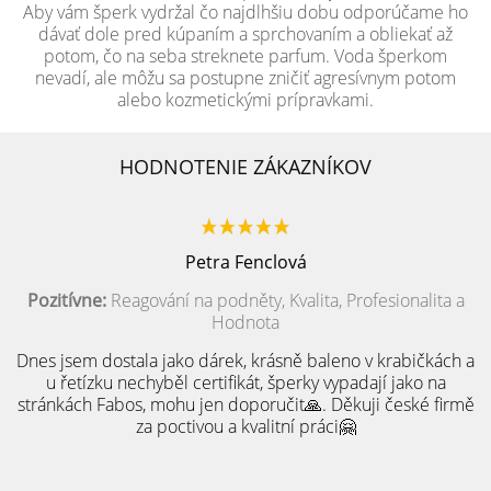
Aby vám šperk vydržal čo najdlhšiu dobu odporúčame ho
dávať dole pred kúpaním a sprchovaním a obliekať až
potom, čo na seba streknete parfum. Voda šperkom
nevadí, ale môžu sa postupne zničiť agresívnym potom
alebo kozmetickými prípravkami.
HODNOTENIE ZÁKAZNÍKOV
Petra Fenclová
Pozitívne:
Reagování na podněty, Kvalita, Profesionalita a
Hodnota
Dnes jsem dostala jako dárek, krásně baleno v krabičkách a
u řetízku nechyběl certifikát, šperky vypadají jako na
stránkách Fabos, mohu jen doporučit🙏. Děkuji české firmě
za poctivou a kvalitní práci🤗