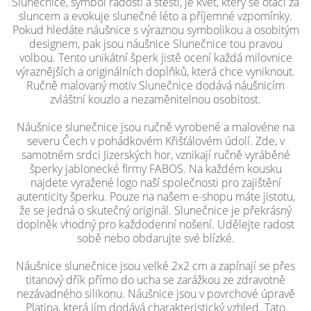
Slunečnice, symbol radosti a štěstí, je květ, který se otáčí za
sluncem a evokuje slunečné léto a příjemné vzpomínky.
Pokud hledáte náušnice s výraznou symbolikou a osobitým
designem, pak jsou náušnice Slunečnice tou pravou
volbou. Tento unikátní šperk jistě ocení každá milovnice
výraznějších a originálních doplňků, která chce vyniknout.
Ručně malovaný motiv Slunečnice dodává náušnicím
zvláštní kouzlo a nezaměnitelnou osobitost.
Náušnice slunečnice jsou ručně vyrobené a malovéne na
severu Čech v pohádkovém Křišťálovém údolí. Zde, v
samotném srdci Jizerských hor, vznikají ručně vyráběné
šperky jablonecké firmy FABOS. Na každém kousku
najdete vyražené logo naší společnosti pro zajištění
autenticity šperku. Pouze na našem e-shopu máte jistotu,
že se jedná o skutečný originál. Slunečnice je překrásný
doplněk vhodný pro každodenní nošení. Udělejte radost
sobě nebo obdarujte své blízké.
Náušnice slunečnice jsou velké 2x2 cm a zapínají se přes
titanový dřík přímo do ucha se zarážkou ze zdravotně
nezávadného silikonu. Náušnice jsou v povrchové úpravě
Platina, která jím dodává charakteristický vzhled. Tato