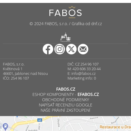
© 2024 FABOS, s.r.o. / Grafika od dnf.cz
R
PUNCOVNÍ ÚŘAD
FABOS, s.r.o.
DIČ: CZ 254 96 107
Květinová 1
M: 420 606 33 20 44
46601, Jablonec nad Nisou
E:
info@fabos.cz
IČO: 254 96 107
Marketing info: 0
FABOS.CZ
ESHOP KOMPONENTY -
EFABOS.CZ
OBCHODNÉ PODMIENKY
NAPÍSAŤ RECENZIU GOOGLE
NAŠE PRÁVNÍ ZASTOUPENÍ