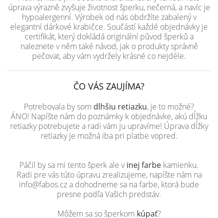
úprava výrazně zvyšuje životnost šperku, nečerná, a navíc je
hypoalergenní. Výrobek od nás obdržíte zabalený v
elegantní dárkové krabičce. Součástí každé objednávky je
certifikát, který dokládá originální původ šperků a
naleznete v něm také návod, jak o produkty správně
pečovat, aby vám vydržely krásné co nejdéle.
ČO VÁS ZAUJÍMA?
Potrebovala by som
dlhšiu retiazku
, je to možné?
ÁNO! Napíšte nám do poznámky k objednávke, akú dĺžku
retiazky potrebujete a radi vám ju upravíme! Úprava dĺžky
retiazky je možná iba pri platbe vopred.
Páčil by sa mi tento šperk ale v
inej farbe
kamienku.
Radi pre vás túto úpravu zrealizujeme, napíšte nám na
info@fabos.cz a dohodneme sa na farbe, ktorá bude
presne podľa Vašich predstáv.
Môžem sa so šperkom
kúpať
?