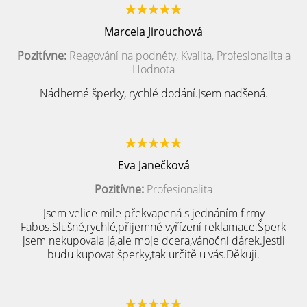
Marcela Jirouchová
Pozitívne:
Reagování na podněty, Kvalita, Profesionalita a
Hodnota
Nádherné šperky, rychlé dodání.Jsem nadšená.
Eva Janečková
Pozitívne:
Profesionalita
Jsem velice mile překvapená s jednáním firmy
Fabos.Slušné,rychlé,přijemné vyřízení reklamace.Šperk
jsem nekupovala já,ale moje dcera,vánoční dárek.Jestli
budu kupovat šperky,tak určitě u vás.Děkuji.