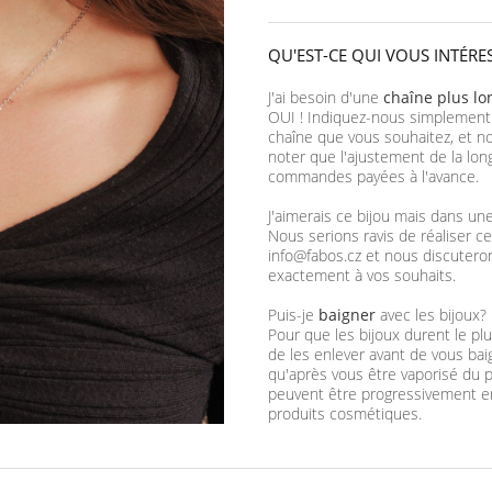
QU'EST-CE QUI VOUS INTÉRE
J'ai besoin d'une
chaîne plus l
OUI ! Indiquez-nous simplement
chaîne que vous souhaitez, et no
noter que l'ajustement de la lon
commandes payées à l'avance.
J'aimerais ce bijou mais dans un
Nous serions ravis de réaliser ce
info@fabos.cz et nous discutero
exactement à vos souhaits.
Puis-je
baigner
avec les bijoux?
Pour que les bijoux durent le 
de les enlever avant de vous ba
qu'après vous être vaporisé du p
peuvent être progressivement e
produits cosmétiques.