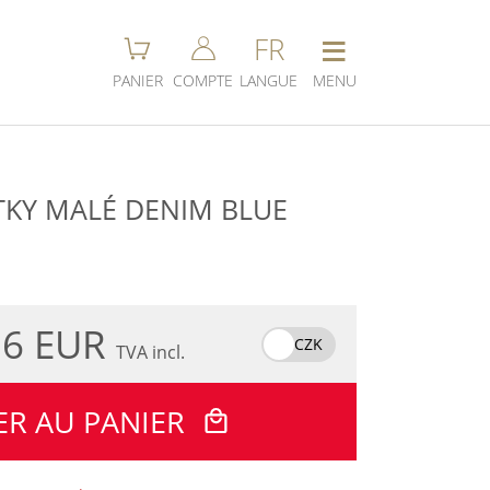
≡
FR
PANIER
COMPTE
LANGUE
MENU
TKY MALÉ DENIM BLUE
.6 EUR
CZK
TVA incl.
ER AU PANIER