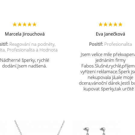
Marcela Jirouchová
Eva Janečková
itif:
Reagování na podněty,
Positif:
Profesionalita
ita, Profesionalita a Hodnota
Jsem velice mile překvapen
Nádherné šperky, rychlé
jednáním firmy
dodání.Jsem nadšená.
Fabos.Slušné,rychlé,přije
vyřízení reklamace.Šperk j
nekupovala já,ale moje
dcera,vánoční dárek.Jestli 
kupovat šperky,tak určitě
vás.Děkuji.