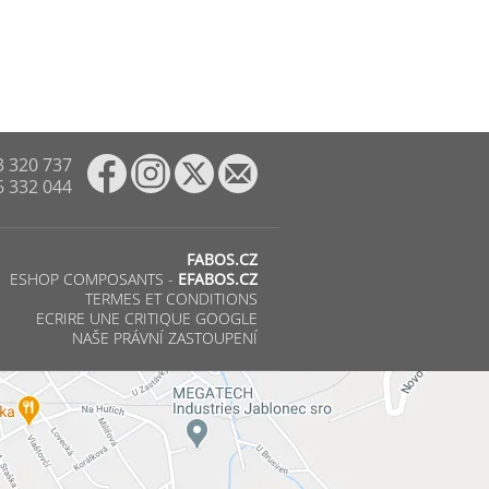
3 320 737
6 332 044
FABOS.CZ
ESHOP COMPOSANTS -
EFABOS.CZ
TERMES ET CONDITIONS
ECRIRE UNE CRITIQUE GOOGLE
NAŠE PRÁVNÍ ZASTOUPENÍ