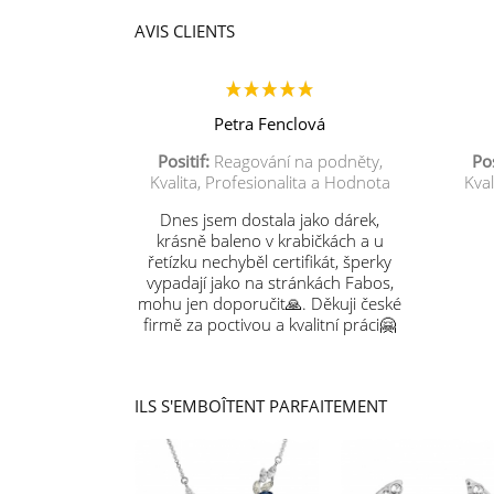
AVIS CLIENTS
Petra Fenclová
Positif:
Reagování na podněty,
Pos
Kvalita, Profesionalita a Hodnota
Kval
Dnes jsem dostala jako dárek,
krásně baleno v krabičkách a u
řetízku nechyběl certifikát, šperky
vypadají jako na stránkách Fabos,
mohu jen doporučit🙏. Děkuji české
firmě za poctivou a kvalitní práci🤗
ILS S'EMBOÎTENT PARFAITEMENT