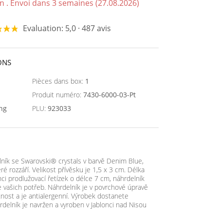
n . Envoi dans 3 semaines (27.08.2026)
Evaluation: 5,0 · 487 avis
ONS
Pièces dans box:
1
Produit numéro:
7430-6000-03-Pt
ing
PLU:
923033
lník se Swarovski® crystals v barvě Denim Blue,
které rozzáří. Velikost přívěsku je 1,5 x 3 cm. Délka
nci prodlužovací řetízek o délce 7 cm, náhrdelník
e vašich potřeb. Náhrdelník je v povrchové úpravě
tnost a je antialergenní. Výrobek dostanete
rdelník je navržen a vyroben v Jablonci nad Nisou