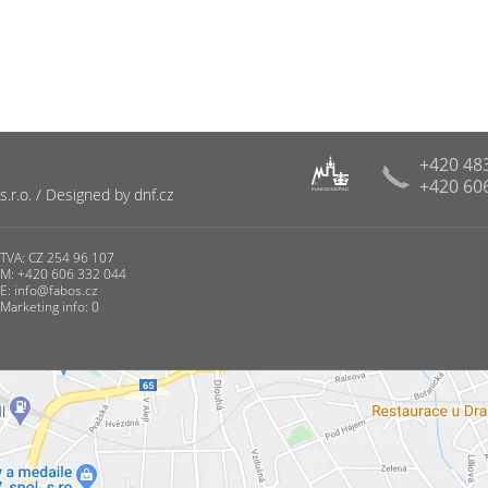
+420 48
+420 60
R
r.o. / Designed by dnf.cz
PUNCOVNÍ ÚŘAD
TVA: CZ 254 96 107
M: +420 606 332 044
E:
info@fabos.cz
Marketing info: 0