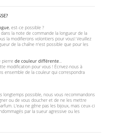
SSE?
ongue
, est-ce possible ?
 dans la note de commande la longueur de la
us la modifierons volontiers pour vous! Veuillez
gueur de la chaîne n'est possible que pour les
e pierre
de couleur différente
...
tte modification pour vous ! Écrivez-nous à
ns ensemble de la couleur qui correspondra
plus longtemps possible, nous vous recommandons
igner ou de vous doucher et de ne les mettre
arfum. L'eau ne gêne pas les bijoux, mais ceux-ci
ndommagés par la sueur agressive ou les