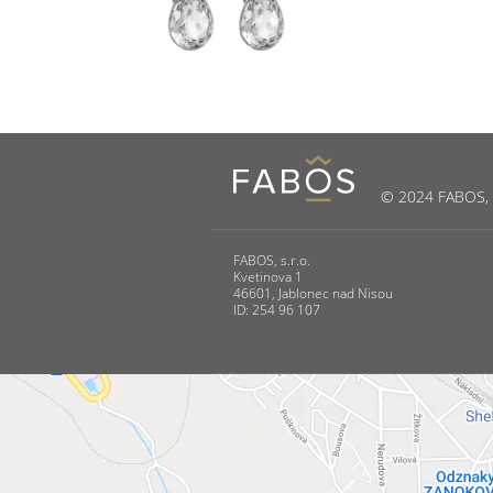
© 2024 FABOS, s.
FABOS, s.r.o.
Kvetinova 1
46601, Jablonec nad Nisou
ID: 254 96 107