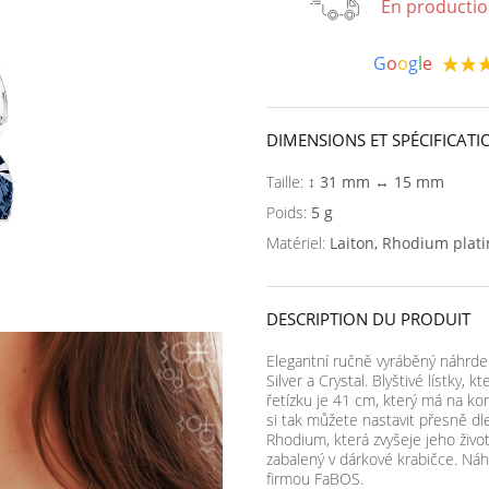
En productio
G
o
o
g
l
e
DIMENSIONS ET SPÉCIFICATI
Taille:
↕ 31 mm ↔ 15 mm
Poids:
5 g
Matériel:
Laiton, Rhodium plat
DESCRIPTION DU PRODUIT
Elegantní ručně vyráběný náhrde
Silver a Crystal. Blyštivé lístky, 
řetízku je 41 cm, který má na ko
si tak můžete nastavit přesně dl
Rhodium, která zvyšeje jeho živo
zabalený v dárkové krabičce. Náh
firmou FaBOS.