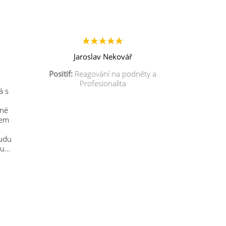
Jaroslav Nekovář
Positif:
Reagování na podněty a
Profesionalita
á s
mné
sem
budu
 u