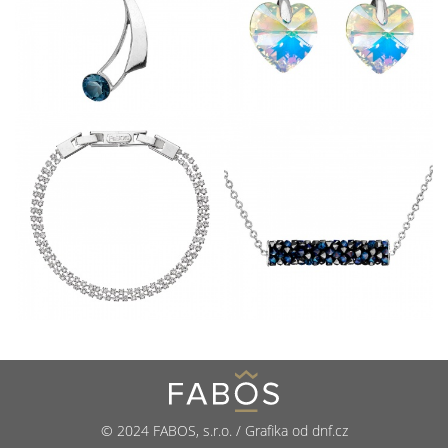
© 2024 FABOS, s.r.o. / Grafika od dnf.cz