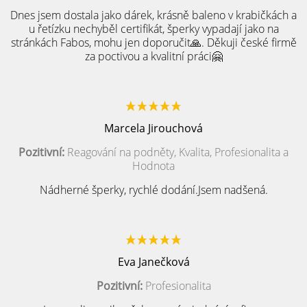
Dnes jsem dostala jako dárek, krásně baleno v krabičkách a
u řetízku nechyběl certifikát, šperky vypadají jako na
stránkách Fabos, mohu jen doporučit🙏. Děkuji české firmě
za poctivou a kvalitní práci🤗
Marcela Jirouchová
Pozitivní:
Reagování na podněty, Kvalita, Profesionalita a
Hodnota
Nádherné šperky, rychlé dodání.Jsem nadšená.
Eva Janečková
Pozitivní:
Profesionalita