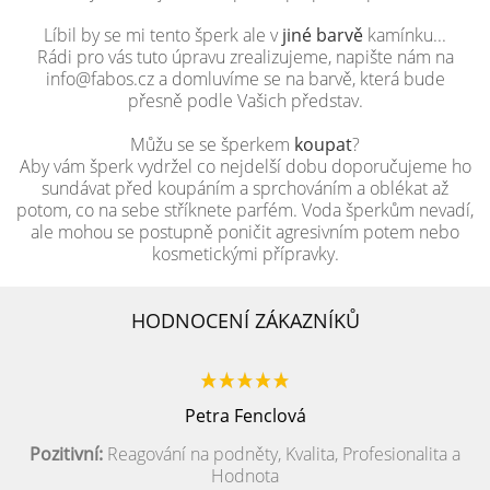
Líbil by se mi tento šperk ale v
jiné barvě
kamínku...
Rádi pro vás tuto úpravu zrealizujeme, napište nám na
info@fabos.cz a domluvíme se na barvě, která bude
přesně podle Vašich představ.
Můžu se se šperkem
koupat
?
Aby vám šperk vydržel co nejdelší dobu doporučujeme ho
sundávat před koupáním a sprchováním a oblékat až
potom, co na sebe stříknete parfém. Voda šperkům nevadí,
ale mohou se postupně poničit agresivním potem nebo
kosmetickými přípravky.
HODNOCENÍ ZÁKAZNÍKŮ
Petra Fenclová
Pozitivní:
Reagování na podněty, Kvalita, Profesionalita a
Hodnota