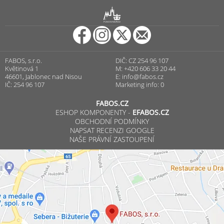
R
PUNCOVNÍ ÚŘAD
FABOS, s.r.o.
DIČ: CZ 254 96 107
Květinová 1
M: +420 606 33 20 44
46601, Jablonec nad Nisou
E:
info@fabos.cz
IČ: 254 96 107
Marketing info: 0
FABOS.CZ
ESHOP KOMPONENTY -
EFABOS.CZ
OBCHODNÍ PODMÍNKY
NAPSAT RECENZI GOOGLE
NAŠE PRÁVNÍ ZASTOUPENÍ