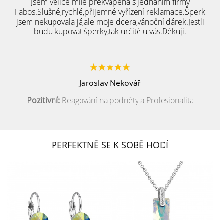
Jsem velice mile překvapená s jednáním firmy
Fabos.Slušné,rychlé,přijemné vyřízení reklamace.Šperk
jsem nekupovala já,ale moje dcera,vánoční dárek.Jestli
budu kupovat šperky,tak určitě u vás.Děkuji.
Jaroslav Nekovář
Pozitivní:
Reagování na podněty a Profesionalita
PERFEKTNĚ SE K SOBĚ HODÍ