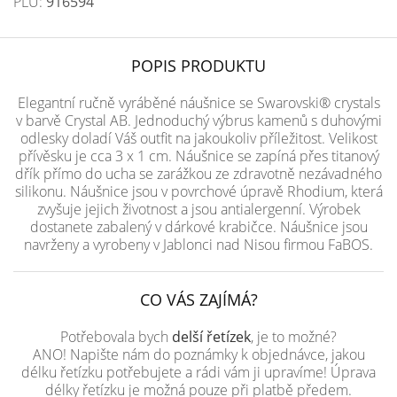
PLU:
916594
POPIS PRODUKTU
Elegantní ručně vyráběné náušnice se Swarovski® crystals
v barvě Crystal AB. Jednoduchý výbrus kamenů s duhovými
odlesky doladí Váš outfit na jakoukoliv příležitost. Velikost
přívěsku je cca 3 x 1 cm. Náušnice se zapíná přes titanový
dřík přímo do ucha se zarážkou ze zdravotně nezávadného
silikonu. Náušnice jsou v povrchové úpravě Rhodium, která
zvyšuje jejich životnost a jsou antialergenní. Výrobek
dostanete zabalený v dárkové krabičce. Náušnice jsou
navrženy a vyrobeny v Jablonci nad Nisou firmou FaBOS.
CO VÁS ZAJÍMÁ?
Potřebovala bych
delší řetízek
, je to možné?
ANO! Napište nám do poznámky k objednávce, jakou
délku řetízku potřebujete a rádi vám ji upravíme! Úprava
délky řetízku je možná pouze při platbě předem.