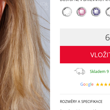
6
VLOŽI
Skladem 9 
G
o
o
g
l
e
ROZMĚRY A SPECIFIKACE