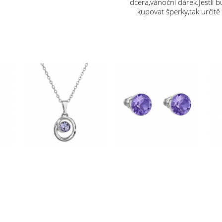
dcera,vánoční dárek.Jestli 
kupovat šperky,tak určitě
vás.Děkuji.