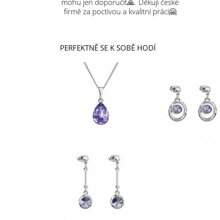
mohu jen doporučit🙏. Děkuji české
firmě za poctivou a kvalitní práci🤗
PERFEKTNĚ SE K SOBĚ HODÍ