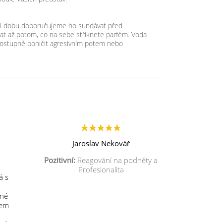
lší dobu doporučujeme ho sundávat před
t až potom, co na sebe stříknete parfém. Voda
ostupně poničit agresivním potem nebo
Jaroslav Nekovář
Pozitivní:
Reagování na podněty a
Profesionalita
á s
mné
sem