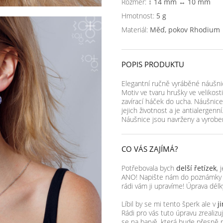
Rozměr:
↕ 14 mm ↔ 10 mm
Hmotnost:
5 g
Materiál:
Měď, pokov Rhodium
POPIS PRODUKTU
Elegantní ručně vyráběné náušnic
Motiv ve tvaru hrušky ve velikos
zavírací háček do ucha. Náušnic
jejich životnost a je antialergen
Náušnice jsou navrženy a vyrobe
CO VÁS ZAJÍMÁ?
Potřebovala bych
delší řetízek
, 
ANO! Napište nám do poznámky k 
rádi vám ji upravíme! Úprava dél
Líbil by se mi tento šperk ale v
j
Rádi pro vás tuto úpravu zreali
se na barvě, která bude přesně 