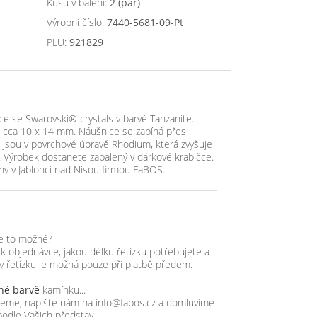
Kusů v balení:
2 (pár)
Výrobní číslo:
7440-5681-09-Pt
PLU:
921829
e se Swarovski® crystals v barvě Tanzanite.
ti cca 10 x 14 mm. Náušnice se zapíná přes
e jsou v povrchové úpravě Rhodium, která zvyšuje
ní. Výrobek dostanete zabalený v dárkové krabičce.
ny v Jablonci nad Nisou firmou FaBOS.
je to možné?
objednávce, jakou délku řetízku potřebujete a
ky řetízku je možná pouze při platbě předem.
iné barvě
kamínku...
zujeme, napište nám na info@fabos.cz a domluvíme
podle Vašich představ.