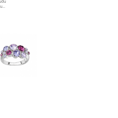
budu
 u