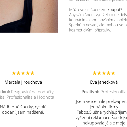
Můžu se se šperkem
koupat
?
Aby vám šperk vydržel co nejde
koupáním a sprchováním a obléka
šperkům nevadí, ale mohou se p
kosmetickými přípravky.
Marcela Jirouchová
Eva Janečková
tivní:
Reagování na podněty,
Pozitivní:
Profesionalita
ita, Profesionalita a Hodnota
Jsem velice mile překvapen
Nádherné šperky, rychlé
jednáním firmy
dodání.Jsem nadšená.
Fabos.Slušné,rychlé,přije
vyřízení reklamace.Šperk j
nekupovala já,ale moje