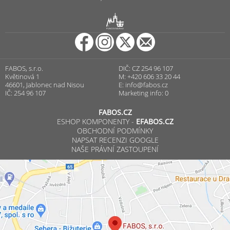
R
PUNCOVNÍ ÚŘAD
FABOS, s.r.o.
DIČ: CZ 254 96 107
Květinová 1
M: +420 606 33 20 44
46601, Jablonec nad Nisou
E:
info@fabos.cz
IČ: 254 96 107
Marketing info: 0
FABOS.CZ
ESHOP KOMPONENTY -
EFABOS.CZ
OBCHODNÍ PODMÍNKY
NAPSAT RECENZI GOOGLE
NAŠE PRÁVNÍ ZASTOUPENÍ