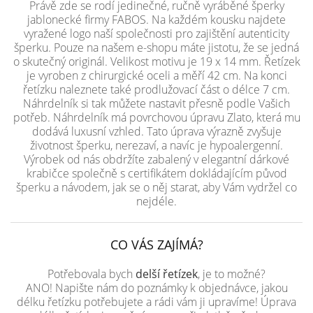
Právě zde se rodí jedinečné, ručně vyráběné šperky
jablonecké firmy FABOS. Na každém kousku najdete
vyražené logo naší společnosti pro zajištění autenticity
šperku. Pouze na našem e-shopu máte jistotu, že se jedná
o skutečný originál. Velikost motivu je 19 x 14 mm. Řetízek
je vyroben z chirurgické oceli a měří 42 cm. Na konci
řetízku naleznete také prodlužovací část o délce 7 cm.
Náhrdelník si tak můžete nastavit přesně podle Vašich
potřeb. Náhrdelník má povrchovou úpravu Zlato, která mu
dodává luxusní vzhled. Tato úprava výrazně zvyšuje
životnost šperku, nerezaví, a navíc je hypoalergenní.
Výrobek od nás obdržíte zabalený v elegantní dárkové
krabičce společně s certifikátem dokládajícím původ
šperku a návodem, jak se o něj starat, aby Vám vydržel co
nejdéle.
CO VÁS ZAJÍMÁ?
Potřebovala bych
delší řetízek
, je to možné?
ANO! Napište nám do poznámky k objednávce, jakou
délku řetízku potřebujete a rádi vám ji upravíme! Úprava