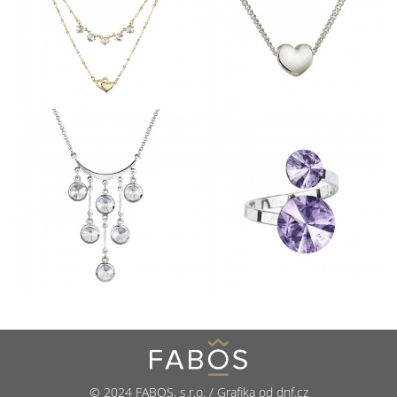
© 2024 FABOS, s.r.o. / Grafika od dnf.cz