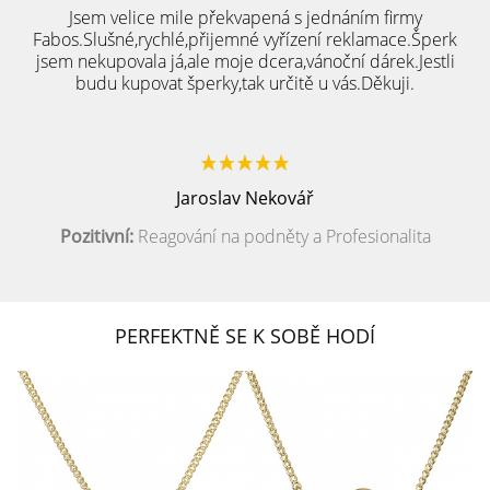
Jsem velice mile překvapená s jednáním firmy
Fabos.Slušné,rychlé,přijemné vyřízení reklamace.Šperk
jsem nekupovala já,ale moje dcera,vánoční dárek.Jestli
budu kupovat šperky,tak určitě u vás.Děkuji.
Jaroslav Nekovář
Pozitivní:
Reagování na podněty a Profesionalita
PERFEKTNĚ SE K SOBĚ HODÍ