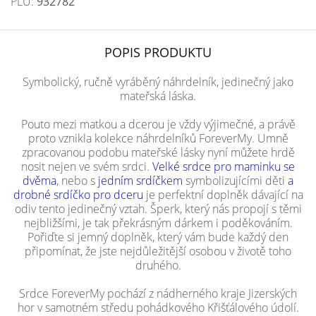
PLU:
932782
POPIS PRODUKTU
Symbolický, ručně vyráběný náhrdelník, jedinečný jako
mateřská láska.
Pouto mezi matkou a dcerou je vždy výjimečné, a právě
proto vznikla kolekce náhrdelníků ForeverMy. Umně
zpracovanou podobu mateřské lásky nyní můžete hrdě
nosit nejen ve svém srdci.
Velké srdce pro maminku se
dvěma
, nebo s
jedním srdíčkem
symbolizujícími děti
a
drobné srdíčko pro dceru
je perfektní doplněk dávající na
odiv tento jedinečný vztah. Šperk, který nás propojí s těmi
nejbližšími, je tak překrásným dárkem i poděkováním.
Pořiďte si jemný doplněk, který vám bude každý den
připomínat, že jste nejdůležitější osobou v životě toho
druhého.
Srdce ForeverMy pochází z nádherného kraje Jizerských
hor v samotném středu pohádkového Křišťálového údolí.