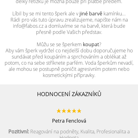
délky řetízku je možná pouze při platbě předem.
Líbil by se mi tento šperk ale v
jiné barvě
kamínku...
Rádi pro vás tuto úpravu zrealizujeme, napište nám na
info@fabos.cz a domluvíme se na barvě, která bude
přesně podle Vašich představ.
Můžu se se šperkem
koupat
?
Aby vám šperk vydržel co nejdelší dobu doporučujeme ho
sundávat před koupáním a sprchováním a oblékat až
potom, co na sebe stříknete parfém. Voda šperkům nevadí,
ale mohou se postupně poničit agresivním potem nebo
kosmetickými přípravky.
HODNOCENÍ ZÁKAZNÍKŮ
Petra Fenclová
Pozitivní:
Reagování na podněty, Kvalita, Profesionalita a
Hodnota