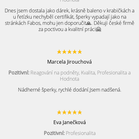
Dnes jsem dostala jako dárek, krásně baleno v krabičkách a
u řetízku nechyběl certifikát, šperky vypadají jako na
stránkách Fabos, mohu jen doporučit🙏. Děkuji české firmě
za poctivou a kvalitní práci🤗
Marcela Jirouchová
Pozitivní:
Reagování na podněty, Kvalita, Profesionalita a
Hodnota
Nádherné šperky, rychlé dodání.Jsem nadšená.
Eva Janečková
Pozitivní:
Profesionalita