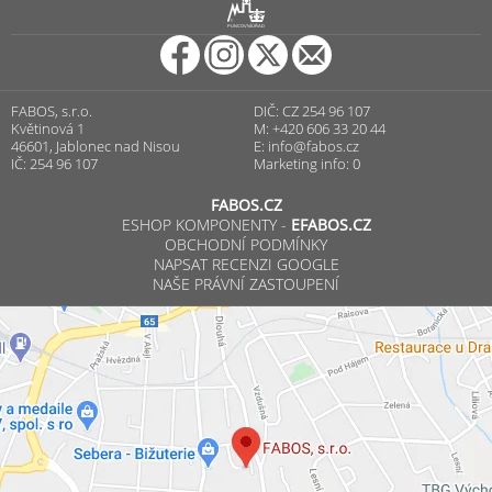
R
PUNCOVNÍ ÚŘAD
FABOS, s.r.o.
DIČ: CZ 254 96 107
Květinová 1
M: +420 606 33 20 44
46601, Jablonec nad Nisou
E:
info@fabos.cz
IČ: 254 96 107
Marketing info: 0
FABOS.CZ
ESHOP KOMPONENTY -
EFABOS.CZ
OBCHODNÍ PODMÍNKY
NAPSAT RECENZI GOOGLE
NAŠE PRÁVNÍ ZASTOUPENÍ