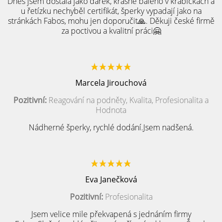
Dnes jsem dostala jako dárek, krásně baleno v krabičkách a
u řetízku nechyběl certifikát, šperky vypadají jako na
stránkách Fabos, mohu jen doporučit🙏. Děkuji české firmě
za poctivou a kvalitní práci🤗
Marcela Jirouchová
Pozitivní:
Reagování na podněty, Kvalita, Profesionalita a
Hodnota
Nádherné šperky, rychlé dodání.Jsem nadšená.
Eva Janečková
Pozitivní:
Profesionalita
Jsem velice mile překvapená s jednáním firmy