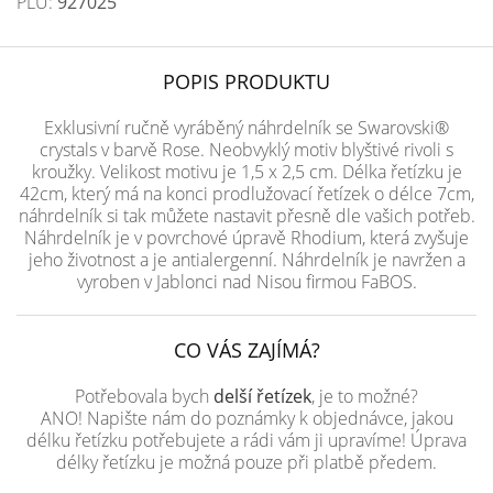
PLU:
927025
POPIS PRODUKTU
Exklusivní ručně vyráběný náhrdelník se Swarovski®
crystals v barvě Rose. Neobvyklý motiv blyštivé rivoli s
kroužky. Velikost motivu je 1,5 x 2,5 cm. Délka řetízku je
42cm, který má na konci prodlužovací řetízek o délce 7cm,
náhrdelník si tak můžete nastavit přesně dle vašich potřeb.
Náhrdelník je v povrchové úpravě Rhodium, která zvyšuje
jeho životnost a je antialergenní. Náhrdelník je navržen a
vyroben v Jablonci nad Nisou firmou FaBOS.
CO VÁS ZAJÍMÁ?
Potřebovala bych
delší řetízek
, je to možné?
ANO! Napište nám do poznámky k objednávce, jakou
délku řetízku potřebujete a rádi vám ji upravíme! Úprava
délky řetízku je možná pouze při platbě předem.