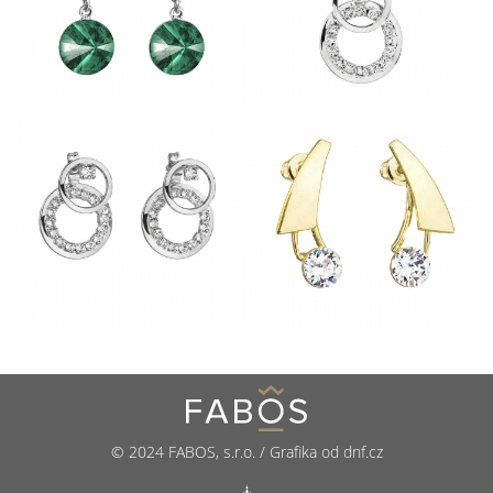
© 2024 FABOS, s.r.o. / Grafika od dnf.cz