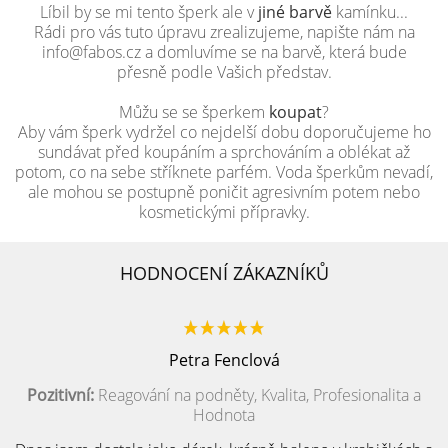
Líbil by se mi tento šperk ale v
jiné barvě
kamínku...
Rádi pro vás tuto úpravu zrealizujeme, napište nám na
info@fabos.cz a domluvíme se na barvě, která bude
přesně podle Vašich představ.
Můžu se se šperkem
koupat
?
Aby vám šperk vydržel co nejdelší dobu doporučujeme ho
sundávat před koupáním a sprchováním a oblékat až
potom, co na sebe stříknete parfém. Voda šperkům nevadí,
ale mohou se postupně poničit agresivním potem nebo
kosmetickými přípravky.
HODNOCENÍ ZÁKAZNÍKŮ
Petra Fenclová
Pozitivní:
Reagování na podněty, Kvalita, Profesionalita a
Hodnota