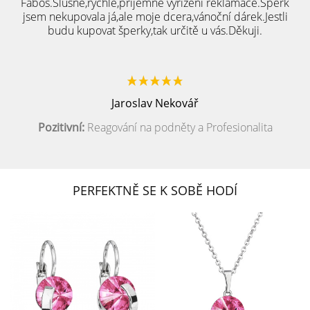
Fabos.Slušné,rychlé,přijemné vyřízení reklamace.Šperk
jsem nekupovala já,ale moje dcera,vánoční dárek.Jestli
budu kupovat šperky,tak určitě u vás.Děkuji.
Jaroslav Nekovář
Pozitivní:
Reagování na podněty a Profesionalita
PERFEKTNĚ SE K SOBĚ HODÍ