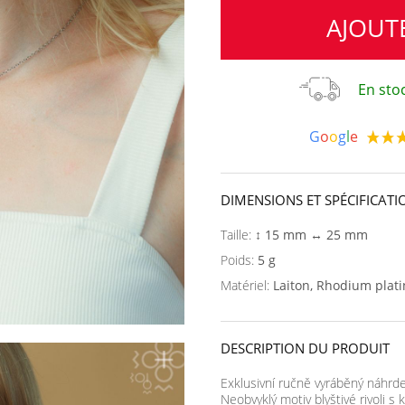
AJOUT
En stoc
G
o
o
g
l
e
DIMENSIONS ET SPÉCIFICATI
Taille:
↕ 15 mm ↔ 25 mm
Poids:
5 g
Matériel:
Laiton, Rhodium plat
DESCRIPTION DU PRODUIT
Exklusivní ručně vyráběný náhrde
Neobvyklý motiv blyštivé rivoli s 