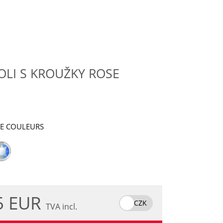
OLI S KROUŽKY ROSE
DE COULEURS
5 EUR
CZK
TVA incl.