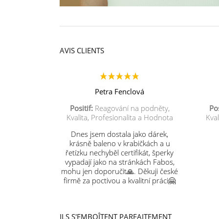
AVIS CLIENTS
Petra Fenclová
Positif:
Reagování na podněty,
Pos
Kvalita, Profesionalita a Hodnota
Kval
Dnes jsem dostala jako dárek,
krásně baleno v krabičkách a u
řetízku nechyběl certifikát, šperky
vypadají jako na stránkách Fabos,
mohu jen doporučit🙏. Děkuji české
firmě za poctivou a kvalitní práci🤗
ILS S'EMBOÎTENT PARFAITEMENT