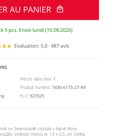
ER AU PANIER
k 9 pcs. Envoi lundi (10.08.2026)
Evaluation: 5,0 · 487 avis
ONS
Pièces dans box:
1
Produit numéro:
7430-6175-27-Rh
ing
PLU:
927025
lník se Swarovski® crystals v barvě Rose.
kroužky. Velikost motivu je 1,5 x 2,5 cm. Délka