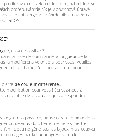
ci prodlužovací řetízek o délce 7cm, náhrdelník si
ašich potřeb. Náhrdelník je v povrchové úpravě
nost a je antialergenní. Náhrdelník je navržen a
rmou FaBOS.
SSE?
ongue
, est-ce possible ?
 dans la note de commande la longueur de la
us la modifierons volontiers pour vous! Veuillez
gueur de la chaîne n'est possible que pour les
e pierre
de couleur différente
...
tte modification pour vous ! Écrivez-nous à
ns ensemble de la couleur qui correspondra
plus longtemps possible, nous vous recommandons
igner ou de vous doucher et de ne les mettre
arfum. L'eau ne gêne pas les bijoux, mais ceux-ci
ndommagés par la sueur agressive ou les