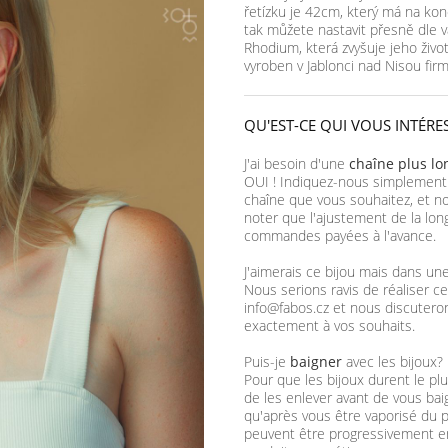
řetízku je 42cm, který má na kon
tak můžete nastavit přesně dle v
Rhodium, která zvyšuje jeho život
vyroben v Jablonci nad Nisou fi
QU'EST-CE QUI VOUS INTÉRE
J'ai besoin d'une
chaîne plus l
OUI ! Indiquez-nous simplement
chaîne que vous souhaitez, et no
noter que l'ajustement de la lon
commandes payées à l'avance.
J'aimerais ce bijou mais dans un
Nous serions ravis de réaliser ce
info@fabos.cz et nous discutero
exactement à vos souhaits.
Puis-je
baigner
avec les bijoux?
Pour que les bijoux durent le 
de les enlever avant de vous ba
qu'après vous être vaporisé du p
peuvent être progressivement e