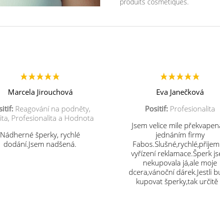
produits cosmétiques.
Marcela Jirouchová
Eva Janečková
itif:
Reagování na podněty,
Positif:
Profesionalita
ita, Profesionalita a Hodnota
Jsem velice mile překvapen
Nádherné šperky, rychlé
jednáním firmy
dodání.Jsem nadšená.
Fabos.Slušné,rychlé,přije
vyřízení reklamace.Šperk j
nekupovala já,ale moje
dcera,vánoční dárek.Jestli 
kupovat šperky,tak určitě
vás.Děkuji.