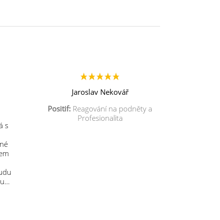
Jaroslav Nekovář
Positif:
Reagování na podněty a
Profesionalita
á s
mné
sem
budu
 u