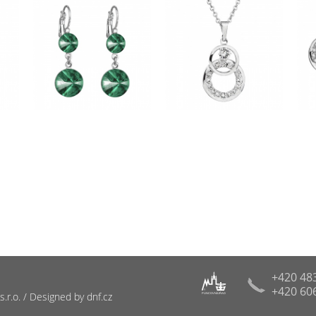
+420 48
+420 60
R
r.o. / Designed by dnf.cz
PUNCOVNÍ ÚŘAD