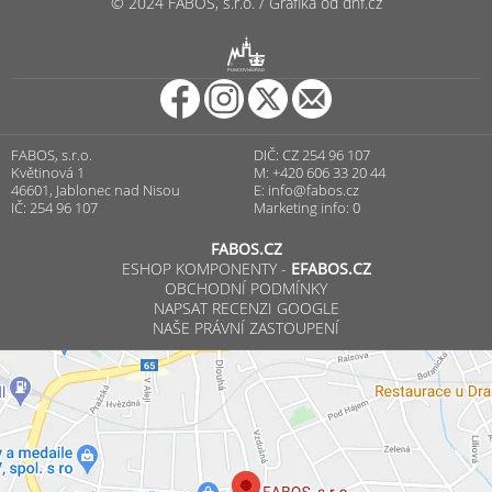
© 2024 FABOS, s.r.o. / Grafika od dnf.cz
R
PUNCOVNÍ ÚŘAD
FABOS, s.r.o.
DIČ: CZ 254 96 107
Květinová 1
M: +420 606 33 20 44
46601, Jablonec nad Nisou
E:
info@fabos.cz
IČ: 254 96 107
Marketing info: 0
FABOS.CZ
ESHOP KOMPONENTY -
EFABOS.CZ
OBCHODNÍ PODMÍNKY
NAPSAT RECENZI GOOGLE
NAŠE PRÁVNÍ ZASTOUPENÍ