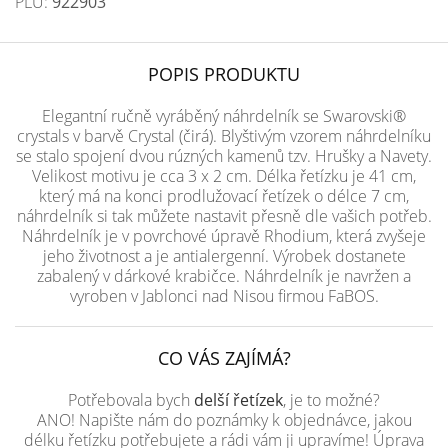
PLU:
922903
POPIS PRODUKTU
Elegantní ručně vyráběný náhrdelník se Swarovski®
crystals v barvě Crystal (čirá). Blyštivým vzorem náhrdelníku
se stalo spojení dvou rúzných kamenů tzv. Hrušky a Navety.
Velikost motivu je cca 3 x 2 cm. Délka řetízku je 41 cm,
který má na konci prodlužovací řetízek o délce 7 cm,
náhrdelník si tak můžete nastavit přesně dle vašich potřeb.
Náhrdelník je v povrchové úpravě Rhodium, která zvyšeje
jeho životnost a je antialergenní. Výrobek dostanete
zabalený v dárkové krabičce. Náhrdelník je navržen a
vyroben v Jablonci nad Nisou firmou FaBOS.
CO VÁS ZAJÍMÁ?
Potřebovala bych
delší řetízek
, je to možné?
ANO! Napište nám do poznámky k objednávce, jakou
délku řetízku potřebujete a rádi vám ji upravíme! Úprava