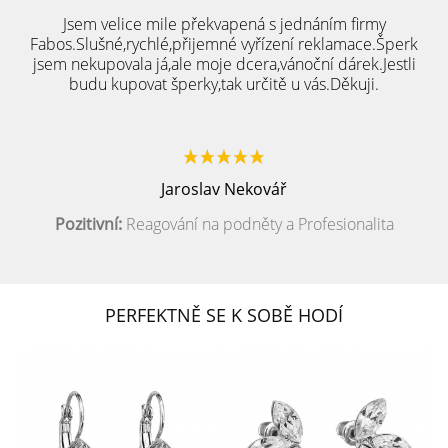
Jsem velice mile překvapená s jednáním firmy
Fabos.Slušné,rychlé,přijemné vyřízení reklamace.Šperk
jsem nekupovala já,ale moje dcera,vánoční dárek.Jestli
budu kupovat šperky,tak určitě u vás.Děkuji.
Jaroslav Nekovář
Pozitivní:
Reagování na podněty a Profesionalita
PERFEKTNĚ SE K SOBĚ HODÍ