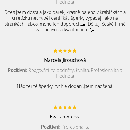
Hodnota
Dnes jsem dostala jako dárek, krásně baleno v krabičkách a
u řetízku nechyběl certifikát, šperky vypadají jako na
stránkách Fabos, mohu jen doporučit🙏. Děkuji české firmě
za poctivou a kvalitní práci🤗
Marcela Jirouchová
Pozitivní:
Reagování na podněty, Kvalita, Profesionalita a
Hodnota
Nádherné šperky, rychlé dodání.Jsem nadšená.
Eva Janečková
Pozitivní:
Profesionalita