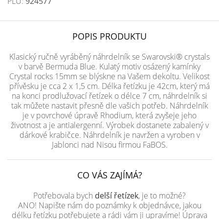
PLU:
924577
POPIS PRODUKTU
Klasický ručně vyráběný náhrdelník se Swarovski® crystals
v barvě Bermuda Blue. Kulatý motiv osázený kamínky
Crystal rocks 15mm se blýskne na Vašem dekoltu. Velikost
přívěsku je cca 2 x 1,5 cm. Délka řetízku je 42cm, který má
na konci prodlužovací řetízek o délce 7 cm, náhrdelník si
tak můžete nastavit přesně dle vašich potřeb. Náhrdelník
je v povrchové úpravě Rhodium, která zvyšeje jeho
životnost a je antialergenní. Výrobek dostanete zabalený v
dárkové krabičce. Náhrdelník je navržen a vyroben v
Jablonci nad Nisou firmou FaBOS.
CO VÁS ZAJÍMÁ?
Potřebovala bych
delší řetízek
, je to možné?
ANO! Napište nám do poznámky k objednávce, jakou
délku řetízku potřebujete a rádi vám ji upravíme! Úprava