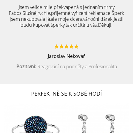
Jsem velice mile překvapená s jednáním firmy
Fabos.Slušné,rychlé,přijemné vyřízení reklamace.Šperk
jsem nekupovala já,ale moje dcera,vánoční dárek.Jestli
budu kupovat šperky,tak určitě u vás.Děkuji.
Jaroslav Nekovář
Pozitivní:
Reagování na podněty a Profesionalita
PERFEKTNĚ SE K SOBĚ HODÍ