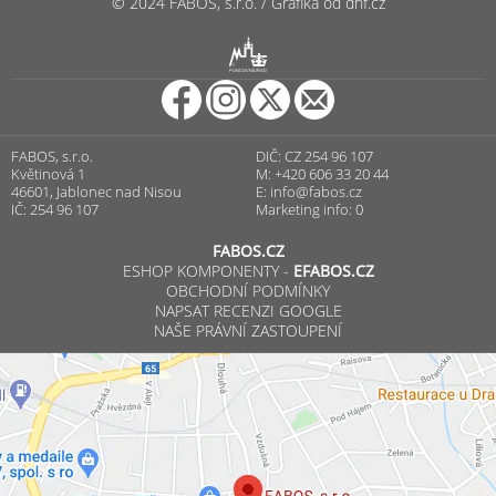
© 2024 FABOS, s.r.o. / Grafika od dnf.cz
R
PUNCOVNÍ ÚŘAD
FABOS, s.r.o.
DIČ: CZ 254 96 107
Květinová 1
M: +420 606 33 20 44
46601, Jablonec nad Nisou
E:
info@fabos.cz
IČ: 254 96 107
Marketing info: 0
FABOS.CZ
ESHOP KOMPONENTY -
EFABOS.CZ
OBCHODNÍ PODMÍNKY
NAPSAT RECENZI GOOGLE
NAŠE PRÁVNÍ ZASTOUPENÍ