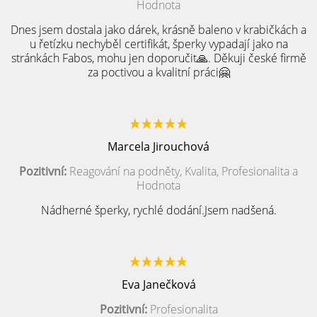
Hodnota
Dnes jsem dostala jako dárek, krásně baleno v krabičkách a
u řetízku nechyběl certifikát, šperky vypadají jako na
stránkách Fabos, mohu jen doporučit🙏. Děkuji české firmě
za poctivou a kvalitní práci🤗
Marcela Jirouchová
Pozitivní:
Reagování na podněty, Kvalita, Profesionalita a
Hodnota
Nádherné šperky, rychlé dodání.Jsem nadšená.
Eva Janečková
Pozitivní:
Profesionalita