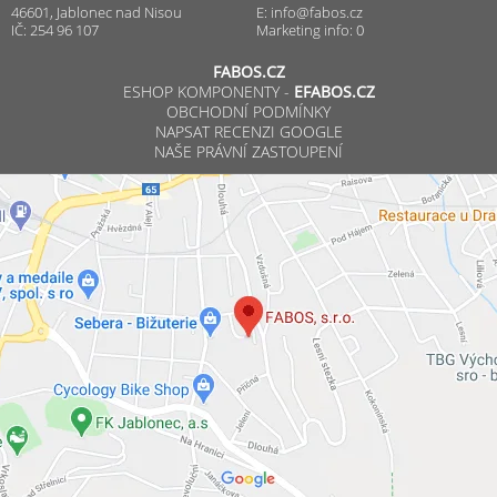
46601, Jablonec nad Nisou
E:
info@fabos.cz
IČ: 254 96 107
Marketing info: 0
FABOS.CZ
ESHOP KOMPONENTY -
EFABOS.CZ
OBCHODNÍ PODMÍNKY
NAPSAT RECENZI GOOGLE
NAŠE PRÁVNÍ ZASTOUPENÍ