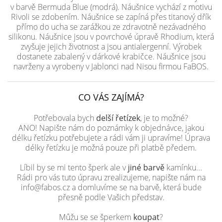
v barvě Bermuda Blue (modrá). Náušnice vychází z motivu
Rivoli se zdobením. Náušnice se zapíná přes titanový dřík
přímo do ucha se zarážkou ze zdravotně nezávadného
silikonu. Náušnice jsou v povrchové úpravě Rhodium, která
zvyšuje jejich životnost a jsou antialergenní. Výrobek
dostanete zabalený v dárkové krabičce. Náušnice jsou
navrženy a vyrobeny v Jablonci nad Nisou firmou FaBOS.
CO VÁS ZAJÍMÁ?
Potřebovala bych
delší řetízek
, je to možné?
ANO! Napište nám do poznámky k objednávce, jakou
délku řetízku potřebujete a rádi vám ji upravíme! Úprava
délky řetízku je možná pouze při platbě předem.
Líbil by se mi tento šperk ale v
jiné barvě
kamínku...
Rádi pro vás tuto úpravu zrealizujeme, napište nám na
info@fabos.cz a domluvíme se na barvě, která bude
přesně podle Vašich představ.
Můžu se se šperkem
koupat
?