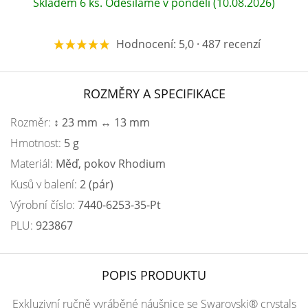
Skladem 6 ks. Odesíláme v pondělí (10.08.2026)
Hodnocení: 5,0 · 487 recenzí
ROZMĚRY A SPECIFIKACE
Rozměr:
↕ 23 mm ↔ 13 mm
Hmotnost:
5 g
Materiál:
Měď, pokov Rhodium
Kusů v balení:
2 (pár)
Výrobní číslo:
7440-6253-35-Pt
PLU:
923867
POPIS PRODUKTU
Exkluzivní ručně vyráběné náušnice se Swarovski® crystals