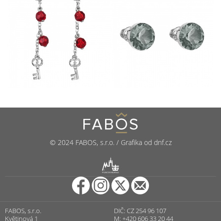
© 2024 FABOS, s.r.o. / Grafika od dnf.cz
R
PUNCOVNÍ ÚŘAD
FABOS, s.r.o.
DIČ: CZ 254 96 107
Květinová 1
M: +420 606 33 20 44