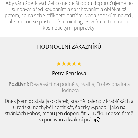
Aby vám šperk vydržel co nejdelší dobu doporučujeme ho
sundávat před koupáním a sprchováním a oblékat až
potom, co na sebe stříknete parfém. Voda šperkům nevadí,
ale mohou se postupně poničit agresivním potem nebo
kosmetickými přípravky.
HODNOCENÍ ZÁKAZNÍKŮ
Petra Fenclová
Pozitivní:
Reagování na podněty, Kvalita, Profesionalita a
Hodnota
Dnes jsem dostala jako dárek, krásně baleno v krabičkách a
u řetízku nechyběl certifikát, šperky vypadají jako na
stránkách Fabos, mohu jen doporučit🙏. Děkuji české firmě
za poctivou a kvalitní práci🤗