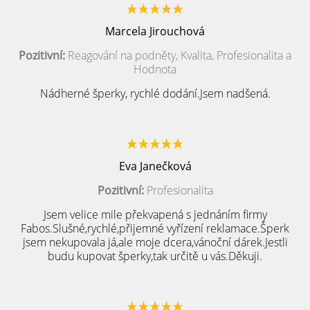
Marcela Jirouchová
Pozitivní:
Reagování na podněty, Kvalita, Profesionalita a
Hodnota
Nádherné šperky, rychlé dodání.Jsem nadšená.
Eva Janečková
Pozitivní:
Profesionalita
Jsem velice mile překvapená s jednáním firmy
Fabos.Slušné,rychlé,přijemné vyřízení reklamace.Šperk
jsem nekupovala já,ale moje dcera,vánoční dárek.Jestli
budu kupovat šperky,tak určitě u vás.Děkuji.