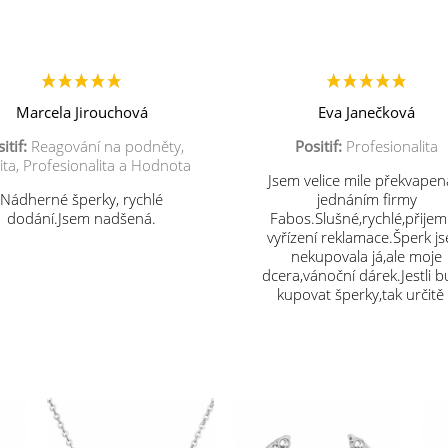
Marcela Jirouchová
Eva Janečková
itif:
Reagování na podněty,
Positif:
Profesionalita
ita, Profesionalita a Hodnota
Jsem velice mile překvapen
Nádherné šperky, rychlé
jednáním firmy
dodání.Jsem nadšená.
Fabos.Slušné,rychlé,přije
vyřízení reklamace.Šperk j
nekupovala já,ale moje
dcera,vánoční dárek.Jestli 
kupovat šperky,tak určitě
vás.Děkuji.