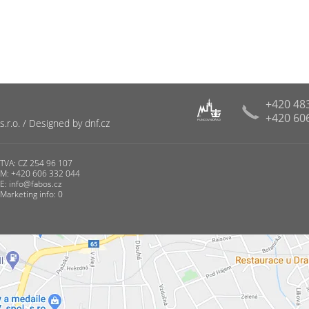
+420 48
+420 60
R
r.o. / Designed by dnf.cz
PUNCOVNÍ ÚŘAD
TVA: CZ 254 96 107
M: +420 606 332 044
E:
info@fabos.cz
Marketing info: 0