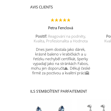
AVIS CLIENTS
Petra Fenclová
Positif:
Reagování na podněty,
Pos
Kvalita, Profesionalita a Hodnota
Kval
Dnes jsem dostala jako dárek,
krásně baleno v krabičkách a u
řetízku nechyběl certifikát, šperky
vypadají jako na stránkách Fabos,
mohu jen doporučit🙏. Děkuji české
firmě za poctivou a kvalitní práci🤗
ILS S'EMBOÎTENT PARFAITEMENT