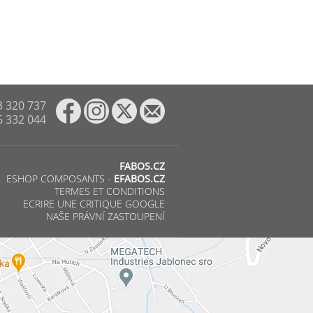
3 320 737
6 332 044
FABOS.CZ
ESHOP COMPOSANTS -
EFABOS.CZ
TERMES ET CONDITIONS
ECRIRE UNE CRITIQUE GOOGLE
NAŠE PRÁVNÍ ZASTOUPENÍ