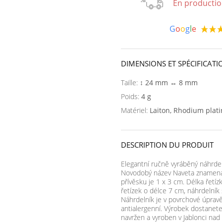
En productio
G
o
o
g
l
e
DIMENSIONS ET SPÉCIFICATI
Taille:
↕ 24 mm ↔ 8 mm
Poids:
4 g
Matériel:
Laiton, Rhodium plat
DESCRIPTION DU PRODUIT
Elegantní ručně vyráběný náhrdel
Novodobý název Naveta znamená 
přívěsku je 1 x 3 cm. Délka řetíz
řetízek o délce 7 cm, náhrdelník
Náhrdelník je v povrchové úpravě
antialergenní. Výrobek dostanete
navržen a vyroben v Jablonci na