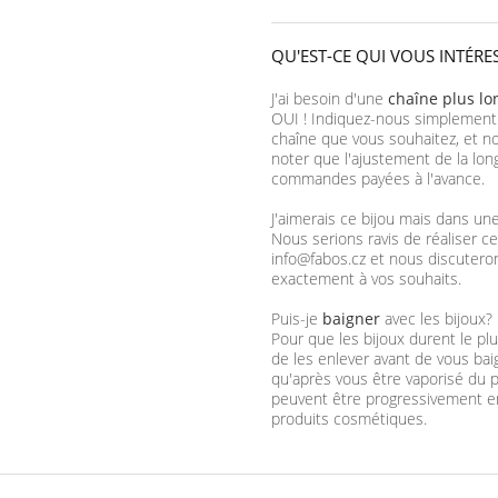
QU'EST-CE QUI VOUS INTÉRE
J'ai besoin d'une
chaîne plus l
OUI ! Indiquez-nous simplement
chaîne que vous souhaitez, et no
noter que l'ajustement de la lon
commandes payées à l'avance.
J'aimerais ce bijou mais dans un
Nous serions ravis de réaliser ce
info@fabos.cz et nous discutero
exactement à vos souhaits.
Puis-je
baigner
avec les bijoux?
Pour que les bijoux durent le 
de les enlever avant de vous ba
qu'après vous être vaporisé du p
peuvent être progressivement e
produits cosmétiques.