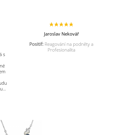
Jaroslav Nekovář
Positif:
Reagování na podněty a
Profesionalita
á s
mné
sem
budu
 u