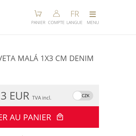
≡
FR
PANIER
COMPTE
LANGUE
MENU
VETA MALÁ 1X3 CM DENIM
I
.3 EUR
CZK
TVA incl.
ER AU PANIER