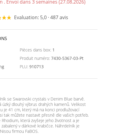
n . Envoi dans 3 semaines (27.08.2026)
Evaluation: 5,0 · 487 avis
ONS
Pièces dans box:
1
Produit numéro:
7430-5367-03-Pt
ing
PLU:
910713
ník se Swarovski crystals v Denim Blue barvě.
úzký dlouhý výbrus drahých kamenů. Velikost
ku je 41 cm, který má na konci prodlužovací
 si tak můžete nastavit přesně dle vašich potřeb.
 Rhodium, která zvyšeje jeho životnost a je
 zabalený v dárkové krabičce. Náhrdelník je
d Nisou firmou FaBOS.