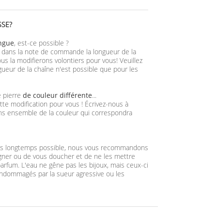
SSE?
ongue
, est-ce possible ?
 dans la note de commande la longueur de la
us la modifierons volontiers pour vous! Veuillez
gueur de la chaîne n'est possible que pour les
e pierre
de couleur différente
...
tte modification pour vous ! Écrivez-nous à
ns ensemble de la couleur qui correspondra
plus longtemps possible, nous vous recommandons
igner ou de vous doucher et de ne les mettre
arfum. L'eau ne gêne pas les bijoux, mais ceux-ci
ndommagés par la sueur agressive ou les