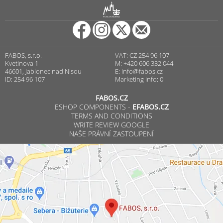
R
PUNCOVNÍ ÚŘAD
FABOS, s.r.o.
VAT: CZ 254 96 107
Kvetinova 1
M: +420 606 332 044
46601, Jablonec nad Nisou
E:
info@fabos.cz
ID: 254 96 107
Marketing info: 0
FABOS.CZ
ESHOP COMPONENTS -
EFABOS.CZ
TERMS AND CONDITIONS
WRITE REVIEW GOOGLE
NAŠE PRÁVNÍ ZASTOUPENÍ