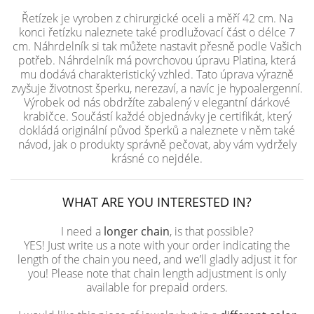
Řetízek je vyroben z chirurgické oceli a měří 42 cm. Na
konci řetízku naleznete také prodlužovací část o délce 7
cm. Náhrdelník si tak můžete nastavit přesně podle Vašich
potřeb. Náhrdelník má povrchovou úpravu Platina, která
mu dodává charakteristický vzhled. Tato úprava výrazně
zvyšuje životnost šperku, nerezaví, a navíc je hypoalergenní.
Výrobek od nás obdržíte zabalený v elegantní dárkové
krabičce. Součástí každé objednávky je certifikát, který
dokládá originální původ šperků a naleznete v něm také
návod, jak o produkty správně pečovat, aby vám vydržely
krásné co nejdéle.
WHAT ARE YOU INTERESTED IN?
I need a
longer chain
, is that possible?
YES! Just write us a note with your order indicating the
length of the chain you need, and we’ll gladly adjust it for
you! Please note that chain length adjustment is only
available for prepaid orders.