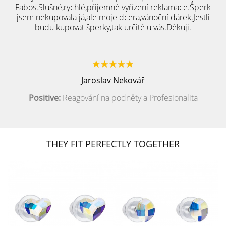
Fabos.Slušné,rychlé,přijemné vyřízení reklamace.Šperk
jsem nekupovala já,ale moje dcera,vánoční dárek.Jestli
budu kupovat šperky,tak určitě u vás.Děkuji.
Jaroslav Nekovář
Positive:
Reagování na podněty a Profesionalita
THEY FIT PERFECTLY TOGETHER