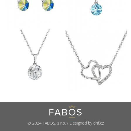
© 2024 FABOS, s.r.o. / Designed by dnf.cz