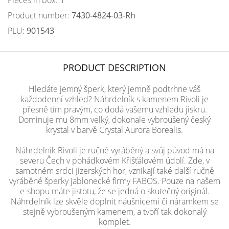
Pieces in box:
1
Product number:
7430-4824-03-Rh
PLU:
901543
PRODUCT DESCRIPTION
Hledáte jemný šperk, který jemně podtrhne váš
každodenní vzhled? Náhrdelník s kamenem Rivoli je
přesně tím pravým, co dodá vašemu vzhledu jiskru.
Dominuje mu 8mm velký, dokonale vybroušený český
krystal v barvě Crystal Aurora Borealis.
Náhrdelník Rivoli je ručně vyráběný a svůj původ má na
severu Čech v pohádkovém Křišťálovém údolí. Zde, v
samotném srdci Jizerských hor, vznikají také další ručně
vyráběné šperky jablonecké firmy FABOS. Pouze na našem
e-shopu máte jistotu, že se jedná o skutečný originál.
Náhrdelník lze skvěle doplnit náušnicemi či náramkem se
stejně vybroušeným kamenem, a tvoří tak dokonalý
komplet.