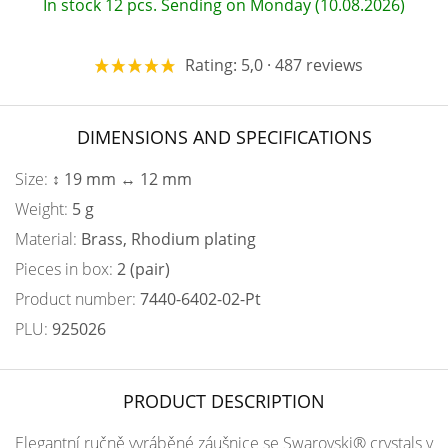
In stock 12 pcs. Sending on Monday (10.08.2026)
Rating: 5,0 · 487 reviews
DIMENSIONS AND SPECIFICATIONS
Size:
↕ 19 mm ↔ 12 mm
Weight:
5 g
Material:
Brass, Rhodium plating
Pieces in box:
2 (pair)
Product number:
7440-6402-02-Pt
PLU:
925026
PRODUCT DESCRIPTION
Elegantní ručně vyráběné záušnice se Swarovski® crystals v