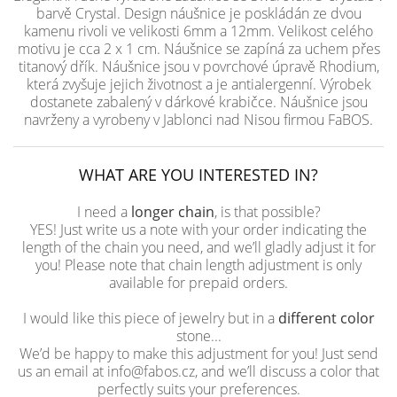
barvě Crystal. Design náušnice je poskládán ze dvou
kamenu rivoli ve velikosti 6mm a 12mm. Velikost celého
motivu je cca 2 x 1 cm. Náušnice se zapíná za uchem přes
titanový dřík. Náušnice jsou v povrchové úpravě Rhodium,
která zvyšuje jejich životnost a je antialergenní. Výrobek
dostanete zabalený v dárkové krabičce. Náušnice jsou
navrženy a vyrobeny v Jablonci nad Nisou firmou FaBOS.
WHAT ARE YOU INTERESTED IN?
I need a
longer chain
, is that possible?
YES! Just write us a note with your order indicating the
length of the chain you need, and we’ll gladly adjust it for
you! Please note that chain length adjustment is only
available for prepaid orders.
I would like this piece of jewelry but in a
different color
stone...
We’d be happy to make this adjustment for you! Just send
us an email at info@fabos.cz, and we’ll discuss a color that
perfectly suits your preferences.