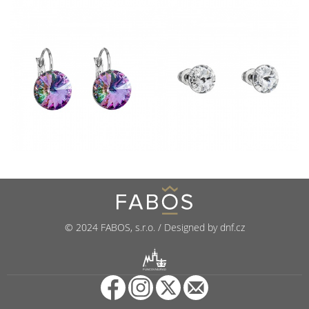
© 2024 FABOS, s.r.o. / Designed by dnf.cz
R
PUNCOVNÍ ÚŘAD