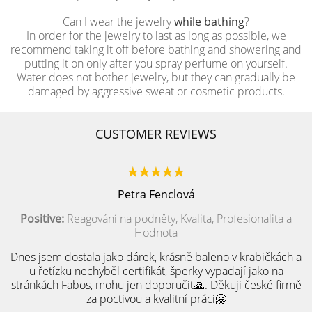
Can I wear the jewelry
while bathing
?
In order for the jewelry to last as long as possible, we
recommend taking it off before bathing and showering and
putting it on only after you spray perfume on yourself.
Water does not bother jewelry, but they can gradually be
damaged by aggressive sweat or cosmetic products.
CUSTOMER REVIEWS
Petra Fenclová
Positive:
Reagování na podněty, Kvalita, Profesionalita a
Hodnota
Dnes jsem dostala jako dárek, krásně baleno v krabičkách a
u řetízku nechyběl certifikát, šperky vypadají jako na
stránkách Fabos, mohu jen doporučit🙏. Děkuji české firmě
za poctivou a kvalitní práci🤗