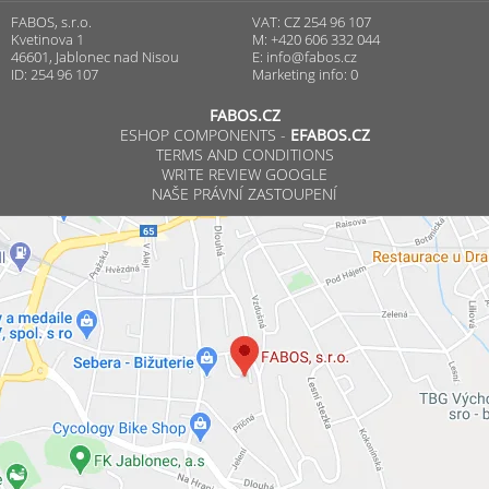
FABOS, s.r.o.
VAT: CZ 254 96 107
Kvetinova 1
M: +420 606 332 044
46601, Jablonec nad Nisou
E:
info@fabos.cz
ID: 254 96 107
Marketing info: 0
FABOS.CZ
ESHOP COMPONENTS -
EFABOS.CZ
TERMS AND CONDITIONS
WRITE REVIEW GOOGLE
NAŠE PRÁVNÍ ZASTOUPENÍ