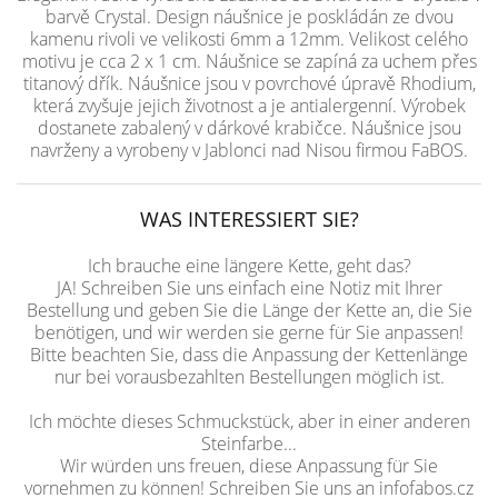
barvě Crystal. Design náušnice je poskládán ze dvou
kamenu rivoli ve velikosti 6mm a 12mm. Velikost celého
motivu je cca 2 x 1 cm. Náušnice se zapíná za uchem přes
titanový dřík. Náušnice jsou v povrchové úpravě Rhodium,
která zvyšuje jejich životnost a je antialergenní. Výrobek
dostanete zabalený v dárkové krabičce. Náušnice jsou
navrženy a vyrobeny v Jablonci nad Nisou firmou FaBOS.
WAS INTERESSIERT SIE?
Ich brauche eine längere Kette, geht das?
JA! Schreiben Sie uns einfach eine Notiz mit Ihrer
Bestellung und geben Sie die Länge der Kette an, die Sie
benötigen, und wir werden sie gerne für Sie anpassen!
Bitte beachten Sie, dass die Anpassung der Kettenlänge
nur bei vorausbezahlten Bestellungen möglich ist.
Ich möchte dieses Schmuckstück, aber in einer anderen
Steinfarbe...
Wir würden uns freuen, diese Anpassung für Sie
vornehmen zu können! Schreiben Sie uns an infofabos.cz