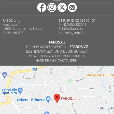
PUNCOVNÍ ÚŘAD
FABOS, s.r.o.
STEUER-ID CZ 254 96 107
Kvetinova 1
M: 420 606 332044
46601, Jablonec nad Nisou
E:
info@fabos.cz
ID: 254 96 107
Marketing info: 0
FABOS.CZ
E-SHOP KOMPONENTEN -
EFABOS.CZ
BESTIMMUNGEN UND BEDINGUNGEN
BEWERTUNG SCHREIBEN GOOGLE
NAŠE PRÁVNÍ ZASTOUPENÍ