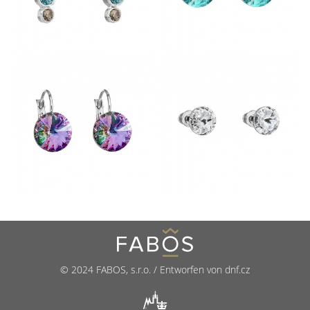
© 2024 FABOS, s.r.o. / Entworfen von dnf.cz
R