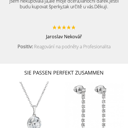
jsem nekupovala já,ale moje dcera,vánoční dárek.Jestli
budu kupovat šperky,tak určitě u vás.Děkuji.
Jaroslav Nekovář
Positiv:
Reagování na podněty a Profesionalita
SIE PASSEN PERFEKT ZUSAMMEN