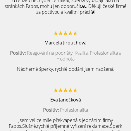
u řetízku nechyběl certifikát, šperky vypadají jako na
stránkách Fabos, mohu jen doporučit🙏. Děkuji české firmě
za poctivou a kvalitní práci🤗
Marcela Jirouchová
Positiv:
Reagování na podněty, Kvalita, Profesionalita a
Hodnota
Nádherné šperky, rychlé dodání.Jsem nadšená.
Eva Janečková
Positiv:
Profesionalita
Jsem velice mile překvapená s jednáním firmy
Fabos.Slušné,rychlé,přijemné vyřízení reklamace.Šperk