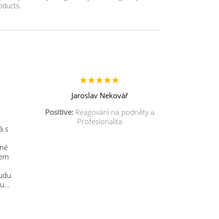
oducts.
Jaroslav Nekovář
Positive:
Reagování na podněty a
Profesionalita
á s
mné
sem
budu
 u