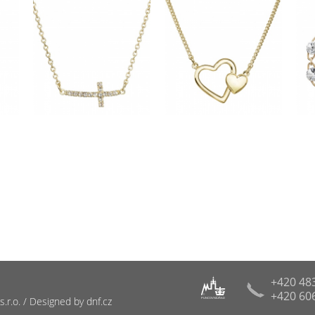
+420 48
+420 60
R
r.o. / Designed by dnf.cz
PUNCOVNÍ ÚŘAD