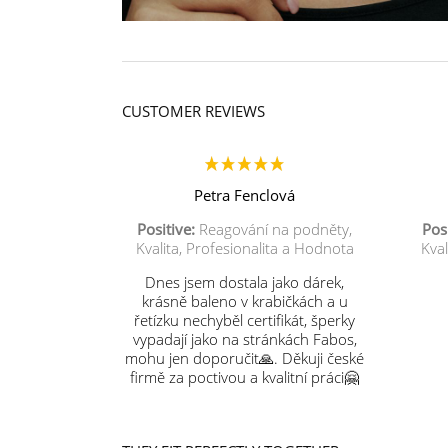
CUSTOMER REVIEWS
Petra Fenclová
Positive:
Reagování na podněty,
Posi
Kvalita, Profesionalita a Hodnota
Kval
Dnes jsem dostala jako dárek,
krásně baleno v krabičkách a u
řetízku nechyběl certifikát, šperky
vypadají jako na stránkách Fabos,
mohu jen doporučit🙏. Děkuji české
firmě za poctivou a kvalitní práci🤗