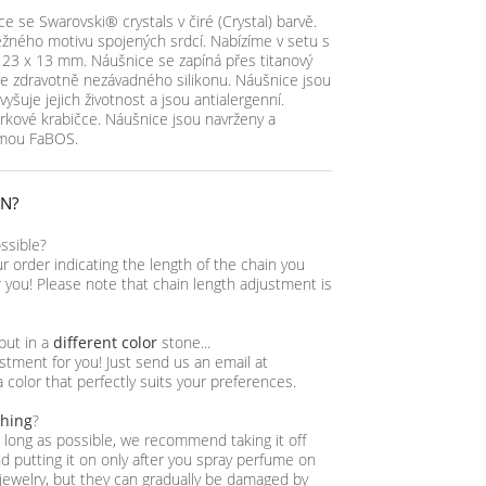
e se Swarovski® crystals v čiré (Crystal) barvě.
ěžného motivu spojených srdcí. Nabízíme v setu s
e 23 x 13 mm. Náušnice se zapíná přes titanový
ze zdravotně nezávadného silikonu. Náušnice jsou
yšuje jejich životnost a jsou antialergenní.
rkové krabičce. Náušnice jsou navrženy a
irmou FaBOS.
IN?
ossible?
ur order indicating the length of the chain you
or you! Please note that chain length adjustment is
 but in a
different color
stone...
tment for you! Just send us an email at
a color that perfectly suits your preferences.
thing
?
as long as possible, we recommend taking it off
 putting it on only after you spray perfume on
jewelry, but they can gradually be damaged by