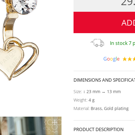
29
AD
In stock 7
G
o
o
g
l
e
DIMENSIONS AND SPECIFICA
Size:
↕ 23 mm ↔ 13 mm
Weight:
4 g
Material:
Brass, Gold plating
PRODUCT DESCRIPTION