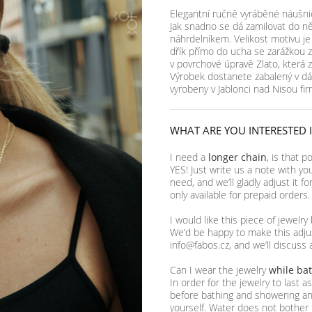
Elegantní ručně vyráběné náušnic
Jak snadno se dá zamilovat do n
náhrdelníkem. Velikost motivu j
dřík přímo do ucha se zarážkou 
v povrchové úpravě Zlato, která zv
Výrobek dostanete zabalený v dá
vyrobeny v Jablonci nad Nisou f
WHAT ARE YOU INTERESTED 
I need a
longer chain
, is that p
YES! Just write us a note with yo
need, and we’ll gladly adjust it f
only available for prepaid orders.
I would like this piece of jewelry
We’d be happy to make this adjus
info@fabos.cz, and we’ll discuss 
Can I wear the jewelry
while ba
In order for the jewelry to last 
before bathing and showering and
yourself. Water does not bother 