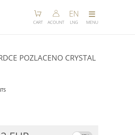
≡
EN
CART
ACOUNT
LNG
MENU
RDCE POZLACENO CRYSTAL
NTS