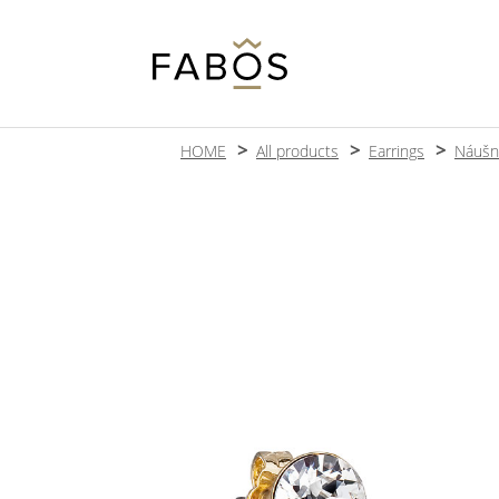
HOME
All products
Earrings
Náušn