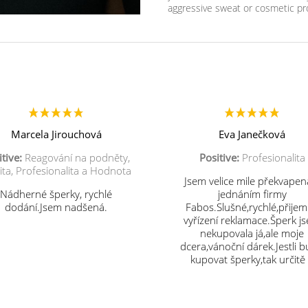
aggressive sweat or cosmetic pr
Marcela Jirouchová
Eva Janečková
tive:
Reagování na podněty,
Positive:
Profesionalita
ita, Profesionalita a Hodnota
Jsem velice mile překvapen
Nádherné šperky, rychlé
jednáním firmy
dodání.Jsem nadšená.
Fabos.Slušné,rychlé,přije
vyřízení reklamace.Šperk j
nekupovala já,ale moje
dcera,vánoční dárek.Jestli 
kupovat šperky,tak určitě
vás.Děkuji.