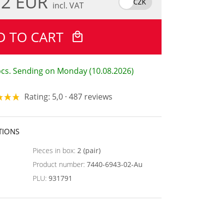
.2 EUR
CZK
incl. VAT
D TO CART
 pcs. Sending on Monday (10.08.2026)
Rating: 5,0 · 487 reviews
TIONS
Pieces in box:
2 (pair)
Product number:
7440-6943-02-Au
PLU:
931791