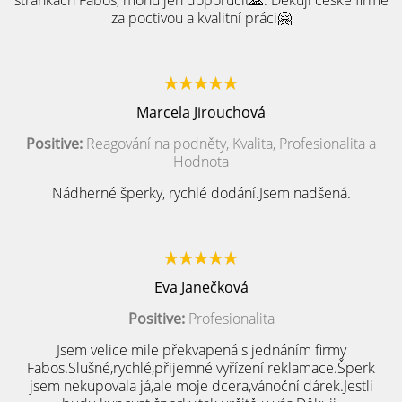
stránkách Fabos, mohu jen doporučit🙏. Děkuji české firmě
za poctivou a kvalitní práci🤗
Marcela Jirouchová
Positive:
Reagování na podněty, Kvalita, Profesionalita a
Hodnota
Nádherné šperky, rychlé dodání.Jsem nadšená.
Eva Janečková
Positive:
Profesionalita
Jsem velice mile překvapená s jednáním firmy
Fabos.Slušné,rychlé,přijemné vyřízení reklamace.Šperk
jsem nekupovala já,ale moje dcera,vánoční dárek.Jestli