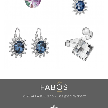
© 2024 FABOS, s.r.o. / Designed by dnf.cz