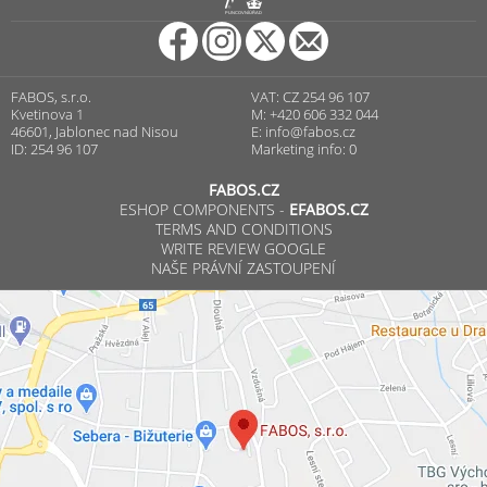
R
PUNCOVNÍ ÚŘAD
FABOS, s.r.o.
VAT: CZ 254 96 107
Kvetinova 1
M: +420 606 332 044
46601, Jablonec nad Nisou
E:
info@fabos.cz
ID: 254 96 107
Marketing info: 0
FABOS.CZ
ESHOP COMPONENTS -
EFABOS.CZ
TERMS AND CONDITIONS
WRITE REVIEW GOOGLE
NAŠE PRÁVNÍ ZASTOUPENÍ