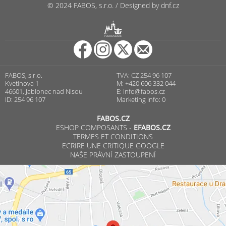
© 2024 FABOS, s.r.o. / Designed by dnf.cz
R
PUNCOVNÍ ÚŘAD
FABOS, s.r.o.
TVA: CZ 254 96 107
Kvetinova 1
M: +420 606 332 044
46601, Jablonec nad Nisou
E:
info@fabos.cz
ID: 254 96 107
Marketing info: 0
FABOS.CZ
ESHOP COMPOSANTS -
EFABOS.CZ
TERMES ET CONDITIONS
ECRIRE UNE CRITIQUE GOOGLE
NAŠE PRÁVNÍ ZASTOUPENÍ