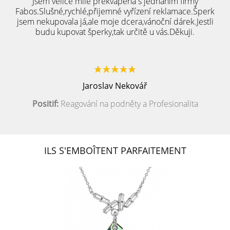
Jsem velice mile překvapená s jednáním firmy
Fabos.Slušné,rychlé,přijemné vyřízení reklamace.Šperk
jsem nekupovala já,ale moje dcera,vánoční dárek.Jestli
budu kupovat šperky,tak určitě u vás.Děkuji.
Jaroslav Nekovář
Positif:
Reagování na podněty a Profesionalita
ILS S'EMBOÎTENT PARFAITEMENT