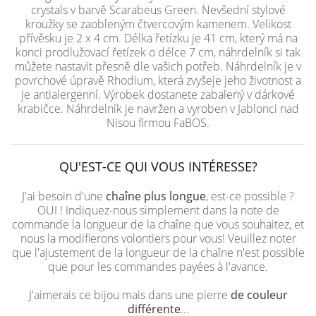
crystals v barvě Scarabeus Green. Nevšední stylové
kroužky se zaobleným čtvercovým kamenem. Velikost
přívěsku je 2 x 4 cm. Délka řetízku je 41 cm, který má na
konci prodlužovací řetízek o délce 7 cm, náhrdelník si tak
můžete nastavit přesně dle vašich potřeb. Náhrdelník je v
povrchové úpravě Rhodium, která zvyšeje jeho životnost a
je antialergenní. Výrobek dostanete zabalený v dárkové
krabičce. Náhrdelník je navržen a vyroben v Jablonci nad
Nisou firmou FaBOS.
QU'EST-CE QUI VOUS INTÉRESSE?
J'ai besoin d'une
chaîne plus longue
, est-ce possible ?
OUI ! Indiquez-nous simplement dans la note de
commande la longueur de la chaîne que vous souhaitez, et
nous la modifierons volontiers pour vous! Veuillez noter
que l'ajustement de la longueur de la chaîne n'est possible
que pour les commandes payées à l'avance.
J'aimerais ce bijou mais dans une pierre
de couleur
différente
...