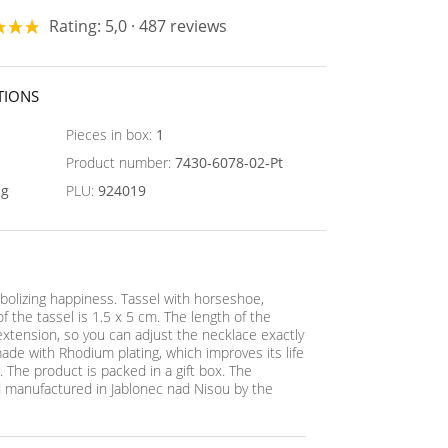
Rating: 5,0 · 487 reviews
TIONS
Pieces in box:
1
Product number:
7430-6078-02-Pt
ng
PLU:
924019
olizing happiness. Tassel with horseshoe,
of the tassel is 1.5 x 5 cm. The length of the
extension, so you can adjust the necklace exactly
ade with Rhodium plating, which improves its life
. The product is packed in a gift box. The
 manufactured in Jablonec nad Nisou by the