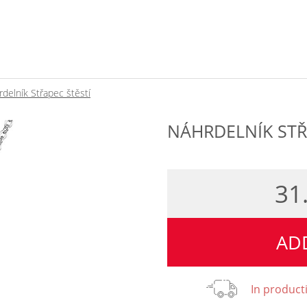
delník Střapec štěstí
NÁHRDELNÍK STŘ
31
AD
In product