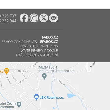
3 320 737
6 332 044
FABOS.CZ
ESHOP COMPONENTS -
EFABOS.CZ
TERMS AND CONDITIONS
WRITE REVIEW GOOGLE
NAŠE PRÁVNÍ ZASTOUPENÍ