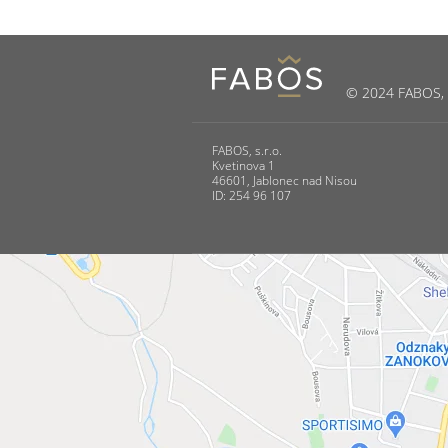
© 2024 FABOS, s.
FABOS, s.r.o.
Kvetinova 1
46601, Jablonec nad Nisou
ID: 254 96 107