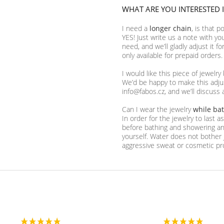
WHAT ARE YOU INTERESTED 
I need a
longer chain
, is that p
YES! Just write us a note with yo
need, and we’ll gladly adjust it f
only available for prepaid orders.
I would like this piece of jewelry
We’d be happy to make this adjus
info@fabos.cz, and we’ll discuss 
Can I wear the jewelry
while ba
In order for the jewelry to last 
before bathing and showering and
yourself. Water does not bother 
aggressive sweat or cosmetic pr