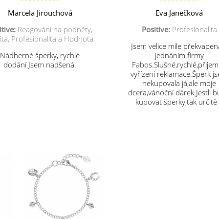
Marcela Jirouchová
Eva Janečková
tive:
Reagování na podněty,
Positive:
Profesionalita
ita, Profesionalita a Hodnota
Jsem velice mile překvapen
Nádherné šperky, rychlé
jednáním firmy
dodání.Jsem nadšená.
Fabos.Slušné,rychlé,přije
vyřízení reklamace.Šperk j
nekupovala já,ale moje
dcera,vánoční dárek.Jestli 
kupovat šperky,tak určitě
vás.Děkuji.