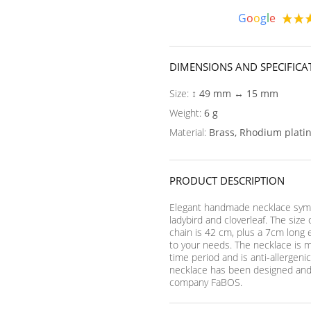
G
o
o
g
l
e
DIMENSIONS AND SPECIFICA
Size:
↕ 49 mm ↔ 15 mm
Weight:
6 g
Material:
Brass, Rhodium plati
PRODUCT DESCRIPTION
Elegant handmade necklace symb
ladybird and cloverleaf. The size 
chain is 42 cm, plus a 7cm long 
to your needs. The necklace is m
time period and is anti-allergenic
necklace has been designed and
company FaBOS.