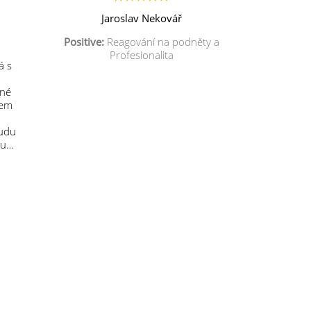
Jaroslav Nekovář
Positive:
Reagování na podněty a
Profesionalita
á s
mné
sem
budu
 u