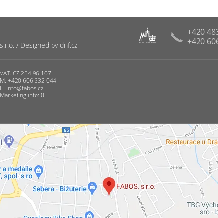
+420 48
+420 60
R
r.o. / Designed by dnf.cz
PUNCOVNÍ ÚŘAD
VAT: CZ 254 96 107
M: +420 606 332 044
E:
info@fabos.cz
Marketing info: 0