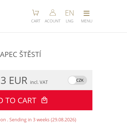
≡
EN
CART
ACOUNT
LNG
MENU
APEC ŠTĚSTÍ
.3 EUR
CZK
incl. VAT
D TO CART
ion . Sending in 3 weeks (29.08.2026)