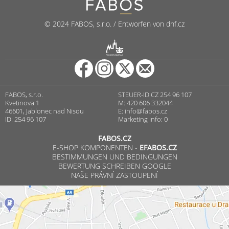
© 2024 FABOS, s.r.o. / Entworfen von dnf.cz
R
PUNCOVNÍ ÚŘAD
FABOS, s.r.o.
STEUER-ID CZ 254 96 107
Kvetinova 1
M: 420 606 332044
46601, Jablonec nad Nisou
E:
info@fabos.cz
ID: 254 96 107
Marketing info: 0
FABOS.CZ
E-SHOP KOMPONENTEN -
EFABOS.CZ
BESTIMMUNGEN UND BEDINGUNGEN
BEWERTUNG SCHREIBEN GOOGLE
NAŠE PRÁVNÍ ZASTOUPENÍ