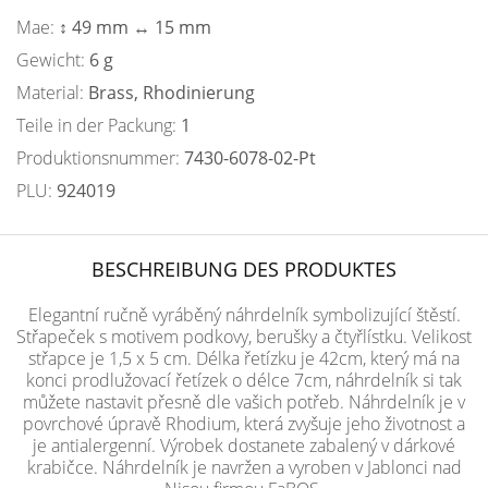
Mae:
↕ 49 mm ↔ 15 mm
Gewicht:
6 g
Material:
Brass, Rhodinierung
Teile in der Packung:
1
Produktionsnummer:
7430-6078-02-Pt
PLU:
924019
BESCHREIBUNG DES PRODUKTES
Elegantní ručně vyráběný náhrdelník symbolizující štěstí.
Střapeček s motivem podkovy, berušky a čtyřlístku. Velikost
střapce je 1,5 x 5 cm. Délka řetízku je 42cm, který má na
konci prodlužovací řetízek o délce 7cm, náhrdelník si tak
můžete nastavit přesně dle vašich potřeb. Náhrdelník je v
povrchové úpravě Rhodium, která zvyšuje jeho životnost a
je antialergenní. Výrobek dostanete zabalený v dárkové
krabičce. Náhrdelník je navržen a vyroben v Jablonci nad