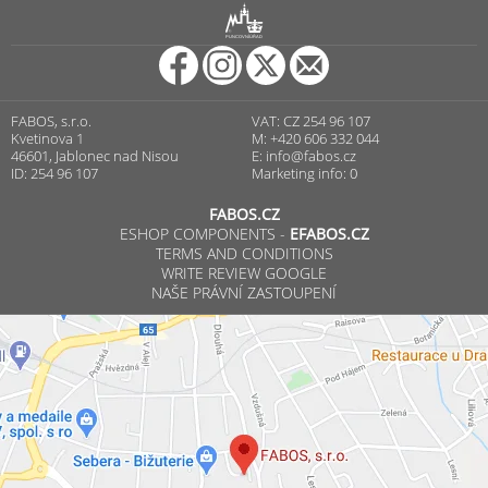
R
PUNCOVNÍ ÚŘAD
FABOS, s.r.o.
VAT: CZ 254 96 107
Kvetinova 1
M: +420 606 332 044
46601, Jablonec nad Nisou
E:
info@fabos.cz
ID: 254 96 107
Marketing info: 0
FABOS.CZ
ESHOP COMPONENTS -
EFABOS.CZ
TERMS AND CONDITIONS
WRITE REVIEW GOOGLE
NAŠE PRÁVNÍ ZASTOUPENÍ