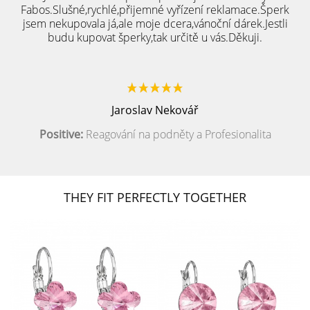
Fabos.Slušné,rychlé,přijemné vyřízení reklamace.Šperk
jsem nekupovala já,ale moje dcera,vánoční dárek.Jestli
budu kupovat šperky,tak určitě u vás.Děkuji.
Jaroslav Nekovář
Positive:
Reagování na podněty a Profesionalita
THEY FIT PERFECTLY TOGETHER