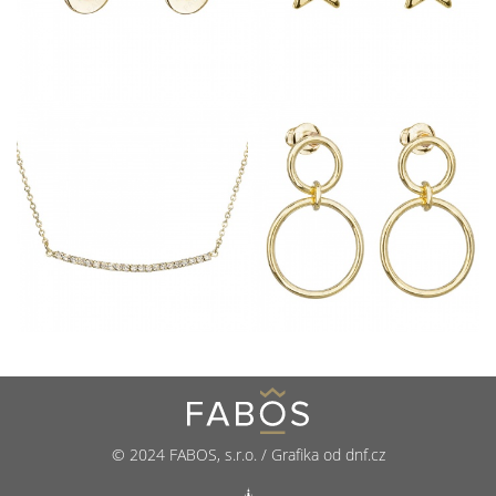
© 2024 FABOS, s.r.o. / Grafika od dnf.cz