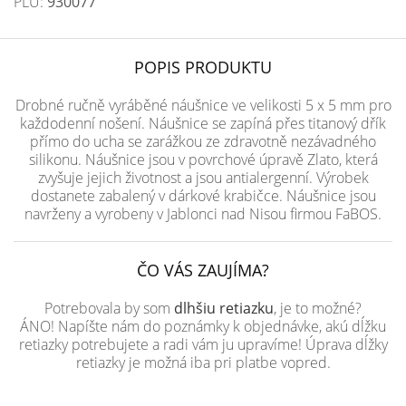
PLU:
930077
POPIS PRODUKTU
Drobné ručně vyráběné náušnice ve velikosti 5 x 5 mm pro
každodenní nošení. Náušnice se zapíná přes titanový dřík
přímo do ucha se zarážkou ze zdravotně nezávadného
silikonu. Náušnice jsou v povrchové úpravě Zlato, která
zvyšuje jejich životnost a jsou antialergenní. Výrobek
dostanete zabalený v dárkové krabičce. Náušnice jsou
navrženy a vyrobeny v Jablonci nad Nisou firmou FaBOS.
ČO VÁS ZAUJÍMA?
Potrebovala by som
dlhšiu retiazku
, je to možné?
ÁNO! Napíšte nám do poznámky k objednávke, akú dĺžku
retiazky potrebujete a radi vám ju upravíme! Úprava dĺžky
retiazky je možná iba pri platbe vopred.