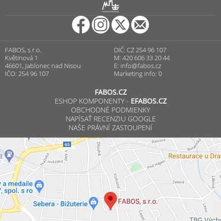
R
PUNCOVNÍ ÚŘAD
FABOS, s.r.o.
DIČ: CZ 254 96 107
Květinová 1
M: 420 606 33 20 44
46601, Jablonec nad Nisou
E:
info@fabos.cz
IČO: 254 96 107
Marketing info: 0
FABOS.CZ
ESHOP KOMPONENTY -
EFABOS.CZ
OBCHODNÉ PODMIENKY
NAPÍSAŤ RECENZIU GOOGLE
NAŠE PRÁVNÍ ZASTOUPENÍ