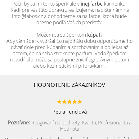
Páčil by sa mi tento šperk ale v
inej farbe
kamienku.
Radi pre vás túto úpravu zrealizujeme, napíšte nám na
info@fabos.cz a dohodneme sa na farbe, ktorá bude
presne podľa Vašich predstáv.
Môžem sa so šperkom
kúpať
?
Aby vám šperk vydržal čo najdlhšiu dobu odporúčame ho
dávať dole pred kúpaním a sprchovaním a obliekať až
potom, čo na seba streknete parfum. Voda šperkom
nevadí, ale môžu sa postupne zničiť agresívnym potom
alebo kozmetickými prípravkami.
HODNOTENIE ZÁKAZNÍKOV
Petra Fenclová
Pozitívne:
Reagování na podněty, Kvalita, Profesionalita a
Hodnota