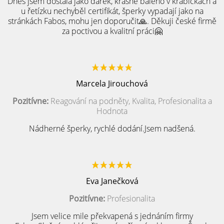
Dnes jsem dostala jako dárek, krásně baleno v krabičkách a
u řetízku nechyběl certifikát, šperky vypadají jako na
stránkách Fabos, mohu jen doporučit🙏. Děkuji české firmě
za poctivou a kvalitní práci🤗
Marcela Jirouchová
Pozitívne:
Reagování na podněty, Kvalita, Profesionalita a
Hodnota
Nádherné šperky, rychlé dodání.Jsem nadšená.
Eva Janečková
Pozitívne:
Profesionalita
Jsem velice mile překvapená s jednáním firmy