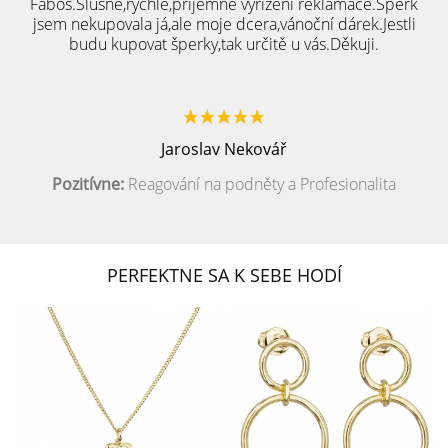
Fabos.Slušné,rychlé,přijemné vyřízení reklamace.Šperk
jsem nekupovala já,ale moje dcera,vánoční dárek.Jestli
budu kupovat šperky,tak určitě u vás.Děkuji.
Jaroslav Nekovář
Pozitívne:
Reagování na podněty a Profesionalita
PERFEKTNE SA K SEBE HODÍ