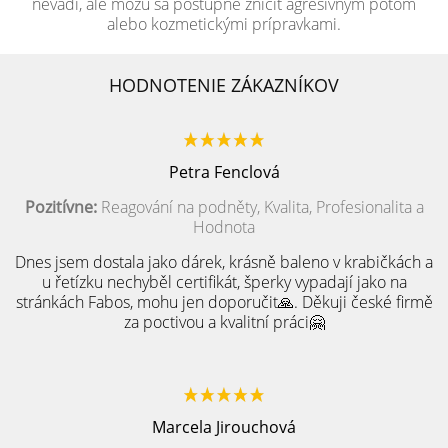
nevadí, ale môžu sa postupne zničiť agresívnym potom
alebo kozmetickými prípravkami.
HODNOTENIE ZÁKAZNÍKOV
Petra Fenclová
Pozitívne:
Reagování na podněty, Kvalita, Profesionalita a
Hodnota
Dnes jsem dostala jako dárek, krásně baleno v krabičkách a
u řetízku nechyběl certifikát, šperky vypadají jako na
stránkách Fabos, mohu jen doporučit🙏. Děkuji české firmě
za poctivou a kvalitní práci🤗
Marcela Jirouchová