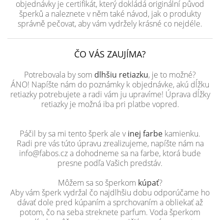
objednávky je certifikát, který dokládá originální původ
šperků a naleznete v něm také návod, jak o produkty
správně pečovat, aby vám vydržely krásné co nejdéle.
ČO VÁS ZAUJÍMA?
Potrebovala by som
dlhšiu retiazku
, je to možné?
ÁNO! Napíšte nám do poznámky k objednávke, akú dĺžku
retiazky potrebujete a radi vám ju upravíme! Úprava dĺžky
retiazky je možná iba pri platbe vopred.
Páčil by sa mi tento šperk ale v
inej farbe
kamienku.
Radi pre vás túto úpravu zrealizujeme, napíšte nám na
info@fabos.cz a dohodneme sa na farbe, ktorá bude
presne podľa Vašich predstáv.
Môžem sa so šperkom
kúpať
?
Aby vám šperk vydržal čo najdlhšiu dobu odporúčame ho
dávať dole pred kúpaním a sprchovaním a obliekať až
potom, čo na seba streknete parfum. Voda šperkom