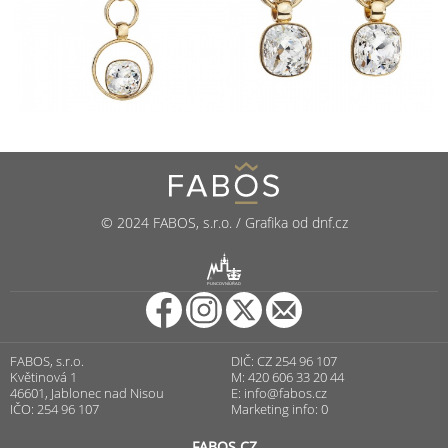
© 2024 FABOS, s.r.o. / Grafika od dnf.cz
R
PUNCOVNÍ ÚŘAD
FABOS, s.r.o.
DIČ: CZ 254 96 107
Květinová 1
M: 420 606 33 20 44
46601, Jablonec nad Nisou
E:
info@fabos.cz
IČO: 254 96 107
Marketing info: 0
FABOS.CZ