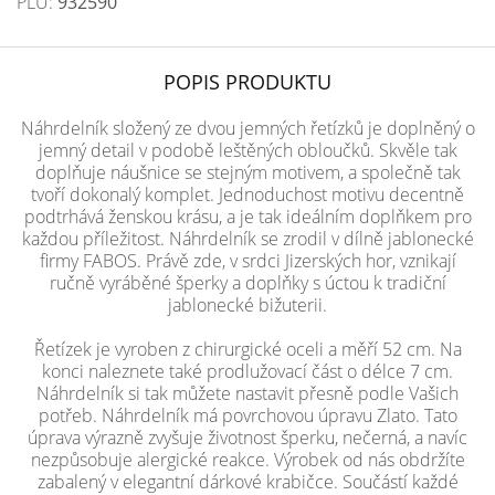
PLU:
932590
POPIS PRODUKTU
Náhrdelník složený ze dvou jemných řetízků je doplněný o
jemný detail v podobě leštěných obloučků. Skvěle tak
doplňuje náušnice se stejným motivem, a společně tak
tvoří dokonalý komplet. Jednoduchost motivu decentně
podtrhává ženskou krásu, a je tak ideálním doplňkem pro
každou příležitost. Náhrdelník se zrodil v dílně jablonecké
firmy FABOS. Právě zde, v srdci Jizerských hor, vznikají
ručně vyráběné šperky a doplňky s úctou k tradiční
jablonecké bižuterii.
Řetízek je vyroben z chirurgické oceli a měří 52 cm. Na
konci naleznete také prodlužovací část o délce 7 cm.
Náhrdelník si tak můžete nastavit přesně podle Vašich
potřeb. Náhrdelník má povrchovou úpravu Zlato. Tato
úprava výrazně zvyšuje životnost šperku, nečerná, a navíc
nezpůsobuje alergické reakce. Výrobek od nás obdržíte
zabalený v elegantní dárkové krabičce. Součástí každé