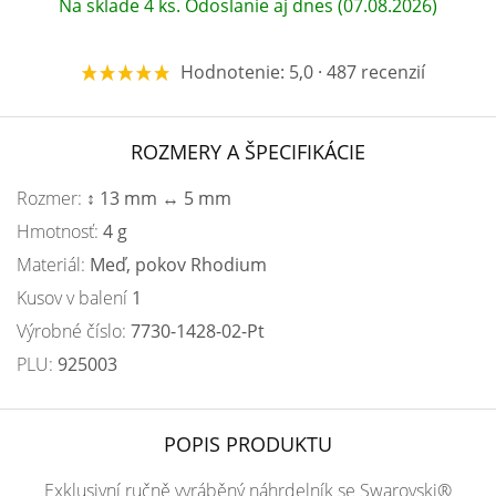
Na sklade 4 ks. Odoslanie aj dnes (07.08.2026)
Hodnotenie: 5,0 · 487 recenzií
ROZMERY A ŠPECIFIKÁCIE
Rozmer:
↕ 13 mm ↔ 5 mm
Hmotnosť:
4 g
Materiál:
Meď, pokov Rhodium
Kusov v balení
1
Výrobné číslo:
7730-1428-02-Pt
PLU:
925003
POPIS PRODUKTU
Exklusivní ručně vyráběný náhrdelník se Swarovski®