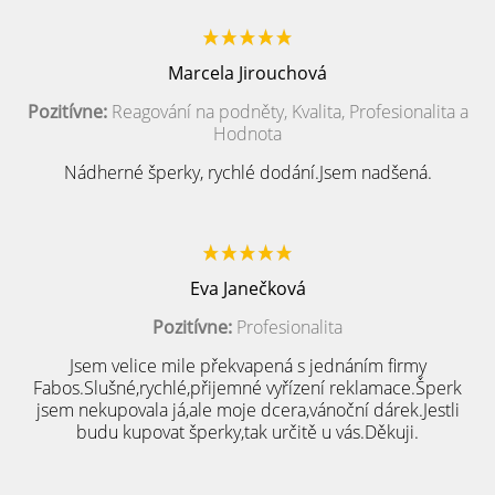
Marcela Jirouchová
Pozitívne:
Reagování na podněty, Kvalita, Profesionalita a
Hodnota
Nádherné šperky, rychlé dodání.Jsem nadšená.
Eva Janečková
Pozitívne:
Profesionalita
Jsem velice mile překvapená s jednáním firmy
Fabos.Slušné,rychlé,přijemné vyřízení reklamace.Šperk
jsem nekupovala já,ale moje dcera,vánoční dárek.Jestli
budu kupovat šperky,tak určitě u vás.Děkuji.