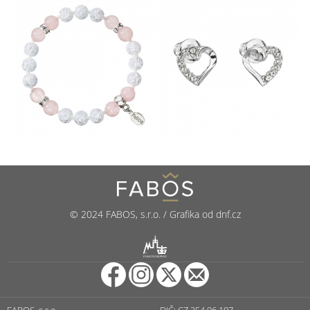
© 2024 FABOS, s.r.o. / Grafika od dnf.cz
R
PUNCOVNÍ ÚŘAD
FABOS, s.r.o.
DIČ: CZ 254 96 107