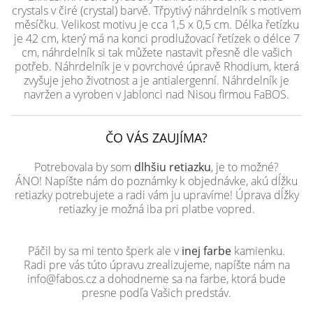
crystals v čiré (crystal) barvě. Třpytivý náhrdelník s motivem
měsíčku. Velikost motivu je cca 1,5 x 0,5 cm. Délka řetízku
je 42 cm, který má na konci prodlužovací řetízek o délce 7
cm, náhrdelník si tak můžete nastavit přesně dle vašich
potřeb. Náhrdelník je v povrchové úpravě Rhodium, která
zvyšuje jeho životnost a je antialergenní. Náhrdelník je
navržen a vyroben v Jablonci nad Nisou firmou FaBOS.
ČO VÁS ZAUJÍMA?
Potrebovala by som
dlhšiu retiazku
, je to možné?
ÁNO! Napíšte nám do poznámky k objednávke, akú dĺžku
retiazky potrebujete a radi vám ju upravíme! Úprava dĺžky
retiazky je možná iba pri platbe vopred.
Páčil by sa mi tento šperk ale v
inej farbe
kamienku.
Radi pre vás túto úpravu zrealizujeme, napíšte nám na
info@fabos.cz a dohodneme sa na farbe, ktorá bude
presne podľa Vašich predstáv.