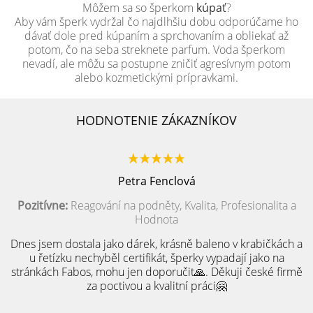
Môžem sa so šperkom
kúpať
?
Aby vám šperk vydržal čo najdlhšiu dobu odporúčame ho
dávať dole pred kúpaním a sprchovaním a obliekať až
potom, čo na seba streknete parfum. Voda šperkom
nevadí, ale môžu sa postupne zničiť agresívnym potom
alebo kozmetickými prípravkami.
HODNOTENIE ZÁKAZNÍKOV
Petra Fenclová
Pozitívne:
Reagování na podněty, Kvalita, Profesionalita a
Hodnota
Dnes jsem dostala jako dárek, krásně baleno v krabičkách a
u řetízku nechyběl certifikát, šperky vypadají jako na
stránkách Fabos, mohu jen doporučit🙏. Děkuji české firmě
za poctivou a kvalitní práci🤗