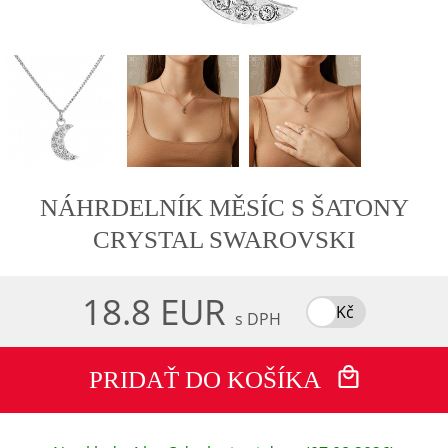
NÁHRDELNÍK MĚSÍC S ŠATONY
CRYSTAL SWAROVSKI
18.8 EUR
Kč
s DPH
PRIDAŤ DO KOŠÍKA