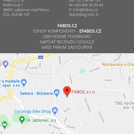
Květinová 1
M: 420 606 33 20 44
46601, Jablonec nad Nisou
E:
info@fabos.cz
IČO: 254 96 107
Marketing info: 0
FABOS.CZ
ESHOP KOMPONENTY -
EFABOS.CZ
OBCHODNÉ PODMIENKY
NAPÍSAŤ RECENZIU GOOGLE
NAŠE PRÁVNÍ ZASTOUPENÍ