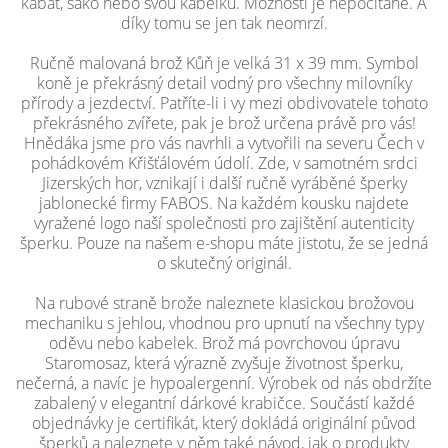
kabát, sako nebo svou kabelku. Možností je nepočítaně. A
díky tomu se jen tak neomrzí.
Ručně malovaná brož Kůň je velká 31 x 39 mm. Symbol
koně je překrásný detail vodný pro všechny milovníky
přírody a jezdectví. Patříte-li i vy mezi obdivovatele tohoto
překrásného zvířete, pak je brož určena právě pro vás!
Hnědáka jsme pro vás navrhli a vytvořili na severu Čech v
pohádkovém Křišťálovém údolí. Zde, v samotném srdci
Jizerských hor, vznikají i další ručně vyráběné šperky
jablonecké firmy FABOS. Na každém kousku najdete
vyražené logo naší společnosti pro zajištění autenticity
šperku. Pouze na našem e-shopu máte jistotu, že se jedná
o skutečný originál.
Na rubové straně brože naleznete klasickou brožovou
mechaniku s jehlou, vhodnou pro upnutí na všechny typy
oděvu nebo kabelek. Brož má povrchovou úpravu
Staromosaz, která výrazně zvyšuje životnost šperku,
nečerná, a navíc je hypoalergenní. Výrobek od nás obdržíte
zabalený v elegantní dárkové krabičce. Součástí každé
objednávky je certifikát, který dokládá originální původ
šperků a naleznete v něm také návod, jak o produkty