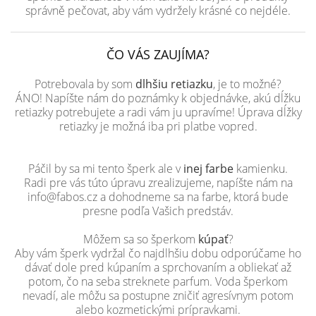
správně pečovat, aby vám vydržely krásné co nejdéle.
ČO VÁS ZAUJÍMA?
Potrebovala by som
dlhšiu retiazku
, je to možné?
ÁNO! Napíšte nám do poznámky k objednávke, akú dĺžku
retiazky potrebujete a radi vám ju upravíme! Úprava dĺžky
retiazky je možná iba pri platbe vopred.
Páčil by sa mi tento šperk ale v
inej farbe
kamienku.
Radi pre vás túto úpravu zrealizujeme, napíšte nám na
info@fabos.cz a dohodneme sa na farbe, ktorá bude
presne podľa Vašich predstáv.
Môžem sa so šperkom
kúpať
?
Aby vám šperk vydržal čo najdlhšiu dobu odporúčame ho
dávať dole pred kúpaním a sprchovaním a obliekať až
potom, čo na seba streknete parfum. Voda šperkom
nevadí, ale môžu sa postupne zničiť agresívnym potom
alebo kozmetickými prípravkami.