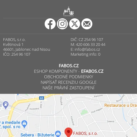
R
PUNCOVNÍ ÚŘAD
FABOS, s.r.o.
DIČ: CZ 254 96 107
Květinová 1
M: 420 606 33 20 44
46601, Jablonec nad Nisou
E:
info@fabos.cz
IČO: 254 96 107
Marketing info: 0
FABOS.CZ
ESHOP KOMPONENTY -
EFABOS.CZ
OBCHODNÉ PODMIENKY
NAPÍSAŤ RECENZIU GOOGLE
NAŠE PRÁVNÍ ZASTOUPENÍ