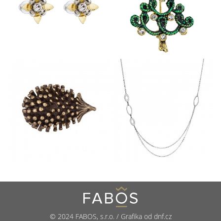
© 2024 FABOS, s.r.o. / Grafika od dnf.cz