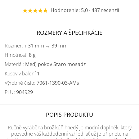
Hodnotenie: 5,0 · 487 recenzií
ROZMERY A ŠPECIFIKÁCIE
Rozmer:
↕ 31 mm ↔ 39 mm
Hmotnosť:
8 g
Materiál:
Meď, pokov Staro mosadz
Kusov v balení
1
Výrobné číslo:
7061-1390-03-AMs
PLU:
904929
POPIS PRODUKTU
Ručně vyráběná brož kůň hnědý je modní doplněk, který
pozvedne váš každodenní vzhled, ať už je připnete na