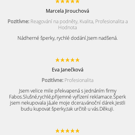
Marcela Jirouchová
Pozitívne:
Reagování na podněty, Kvalita, Profesionalita a
Hodnota
Nádherné šperky, rychlé dodání.Jsem nadšená.
Eva Janečková
Pozitívne:
Profesionalita
Jsem velice mile překvapená s jednáním firmy
Fabos.Slušné,rychlé,přijemné vyřízení reklamace.Šperk
jsem nekupovala já,ale moje dcera,vánoční dárek.Jestli
budu kupovat šperky,tak určitě u vás.Děkuji.