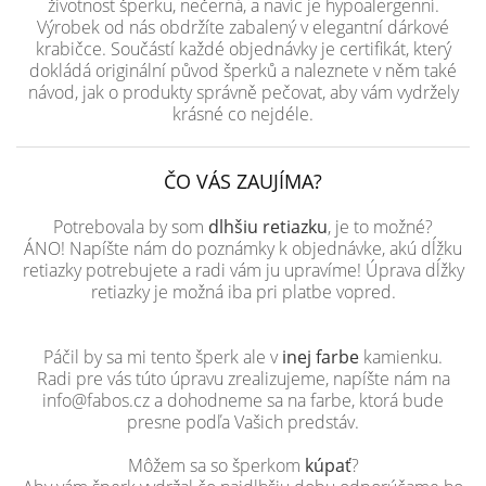
životnost šperku, nečerná, a navíc je hypoalergenní.
Výrobek od nás obdržíte zabalený v elegantní dárkové
krabičce. Součástí každé objednávky je certifikát, který
dokládá originální původ šperků a naleznete v něm také
návod, jak o produkty správně pečovat, aby vám vydržely
krásné co nejdéle.
ČO VÁS ZAUJÍMA?
Potrebovala by som
dlhšiu retiazku
, je to možné?
ÁNO! Napíšte nám do poznámky k objednávke, akú dĺžku
retiazky potrebujete a radi vám ju upravíme! Úprava dĺžky
retiazky je možná iba pri platbe vopred.
Páčil by sa mi tento šperk ale v
inej farbe
kamienku.
Radi pre vás túto úpravu zrealizujeme, napíšte nám na
info@fabos.cz a dohodneme sa na farbe, ktorá bude
presne podľa Vašich predstáv.
Môžem sa so šperkom
kúpať
?