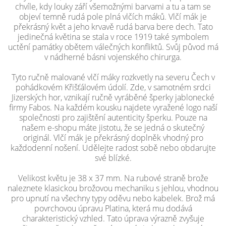
chvíle, kdy louky září všemožnými barvami a tu a tam se
objeví temně rudá pole plná vlčích máků. Vlčí mák je
překrásný květ a jeho krvavě rudá barva bere dech. Tato
jedinečná květina se stala v roce 1919 také symbolem
uctění památky obětem válečných konfliktů. Svůj původ má
v nádherné básni vojenského chirurga.
Tyto ručně malované vlčí máky rozkvetly na severu Čech v
pohádkovém Křišťálovém údolí. Zde, v samotném srdci
Jizerských hor, vznikají ručně vyráběné šperky jablonecké
firmy Fabos. Na každém kousku najdete vyražené logo naší
společnosti pro zajištění autenticity šperku. Pouze na
našem e-shopu máte jistotu, že se jedná o skutečný
originál. Vlčí mák je překrásný doplněk vhodný pro
každodenní nošení. Udělejte radost sobě nebo obdarujte
své blízké.
Velikost květu je 38 x 37 mm. Na rubové straně brože
naleznete klasickou brožovou mechaniku s jehlou, vhodnou
pro upnutí na všechny typy oděvu nebo kabelek. Brož má
povrchovou úpravu Platina, která mu dodává
charakteristický vzhled. Tato úprava výrazně zvyšuje