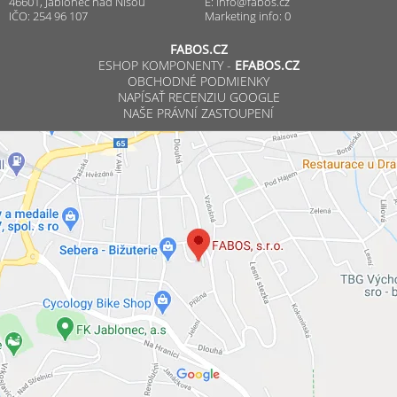
46601, Jablonec nad Nisou
E:
info@fabos.cz
IČO: 254 96 107
Marketing info: 0
FABOS.CZ
ESHOP KOMPONENTY -
EFABOS.CZ
OBCHODNÉ PODMIENKY
NAPÍSAŤ RECENZIU GOOGLE
NAŠE PRÁVNÍ ZASTOUPENÍ