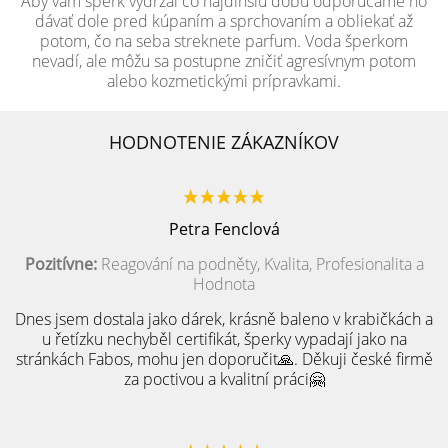
Aby vám šperk vydržal čo najdlhšiu dobu odporúčame ho
dávať dole pred kúpaním a sprchovaním a obliekať až
potom, čo na seba streknete parfum. Voda šperkom
nevadí, ale môžu sa postupne zničiť agresívnym potom
alebo kozmetickými prípravkami.
HODNOTENIE ZÁKAZNÍKOV
Petra Fenclová
Pozitívne:
Reagování na podněty, Kvalita, Profesionalita a
Hodnota
Dnes jsem dostala jako dárek, krásně baleno v krabičkách a
u řetízku nechyběl certifikát, šperky vypadají jako na
stránkách Fabos, mohu jen doporučit🙏. Děkuji české firmě
za poctivou a kvalitní práci🤗