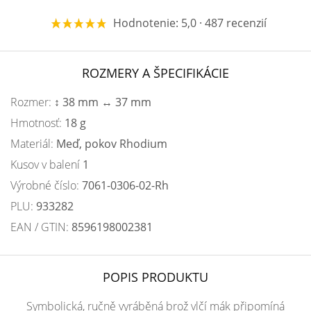
Hodnotenie: 5,0 · 487 recenzií
ROZMERY A ŠPECIFIKÁCIE
Rozmer:
↕ 38 mm ↔ 37 mm
Hmotnosť:
18 g
Materiál:
Meď, pokov Rhodium
Kusov v balení
1
Výrobné číslo:
7061-0306-02-Rh
PLU:
933282
EAN / GTIN:
8596198002381
POPIS PRODUKTU
Symbolická, ručně vyráběná brož vlčí mák připomíná