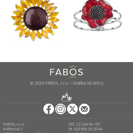
© 2024 FABOS, s.r.o. / Grafika od dnf.cz
R
PUNCOVNÍ ÚŘAD
FABOS, s.r.o.
DIČ: CZ 254 96 107
Květinová 1
M: 420 606 33 20 44