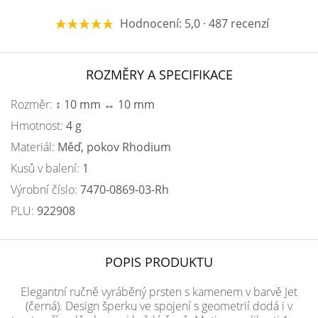
Hodnocení: 5,0 · 487 recenzí
ROZMĚRY A SPECIFIKACE
Rozměr:
↕ 10 mm ↔ 10 mm
Hmotnost:
4 g
Materiál:
Měď, pokov Rhodium
Kusů v balení:
1
Výrobní číslo:
7470-0869-03-Rh
PLU:
922908
POPIS PRODUKTU
Elegantní ručně vyráběný prsten s kamenem v barvě Jet
(černá). Design šperku ve spojení s geometrií dodá i v