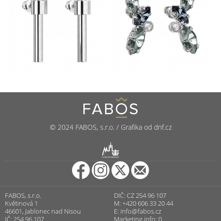
© 2024 FABOS, s.r.o. / Grafika od dnf.cz
R
PUNCOVNÍ ÚŘAD
FABOS, s.r.o.
DIČ: CZ 254 96 107
Květinová 1
M: +420 606 33 20 44
46601, Jablonec nad Nisou
E:
info@fabos.cz
IČ: 254 96 107
Marketing info: 0