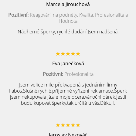
Marcela Jirouchová
Pozitivní:
Reagování na podněty, Kvalita, Profesionalita a
Hodnota
Nádherné šperky, rychlé dodání.Jsem nadšená.
Eva Janečková
Pozitivní:
Profesionalita
Jsem velice mile překvapená s jednáním firmy
Fabos.Slušné,rychlé,přijemné vyřízení reklamace.Šperk
jsem nekupovala já,ale moje dcera,vánoční dárek.Jestli
budu kupovat šperky,tak určitě u vás.Děkuji.
Jaroslav Nekovář