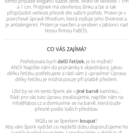
tomto případě eleganci každé ženě. Motiv ve velikosti 1 cm
a 1 cm. Prstýnek má otevřenou šínku a lze si tak
přizpůsobit velikost přesně dle vašich potřeb. Prsten je v
povrchové úpravě Rhodium, která zvyšuje jeho životnost a
je antialergenní. Prsten je navržen a vyroben v Jablonci nad
Nisou firmou FaBOS.
CO VÁS ZAJÍMÁ?
Potřebovala bych
delší řetízek
, je to možné?
ANO! Napište nám do poznámky k objednávce, jakou
délku řetízku potřebujete a rádi vám ji upravíme! Úprava
délky řetízku je možná pouze při platbě předem.
Líbil by se mi tento šperk ale v
jiné barvě
kamínku...
Rádi pro vás tuto úpravu zrealizujeme, napište nám na
info@fabos.cz a domluvíme se na barvě, která bude
přesně podle Vašich představ.
Můžu se se šperkem
koupat
?
Aby vám šperk vydržel co nejdelší dobu doporučujeme ho
sundávat před koupáním a sprchováním a oblékat až