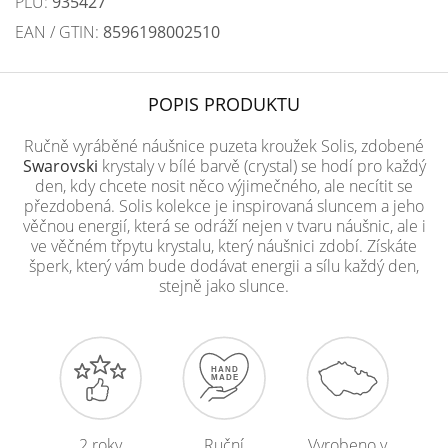
PLU:
935427
EAN / GTIN:
8596198002510
POPIS PRODUKTU
Ručně vyráběné náušnice puzeta kroužek Solis, zdobené
Swarovski
krystaly v bílé barvě (crystal) se hodí pro každý
den, kdy chcete nosit něco výjimečného, ale necítit se
přezdobená. Solis kolekce je inspirovaná sluncem a jeho
věčnou energií, která se odráží nejen v tvaru náušnic, ale i
ve věčném třpytu krystalu, který náušnici zdobí. Získáte
šperk, který vám bude dodávat energii a sílu každý den,
stejně jako slunce.
2 roky
Ruční
Vyrobeno v