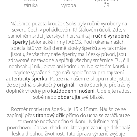
záruka
výroba
ČR
Náušnice puzeta kroužek Solis byly ručně vyrobeny na
severu Čech v pohádkovém Křišťálovém údolí. Zde, v
samotném srdci Jizerských hor, vznikají
ručně vyráběné
šperky
jablonecké firmy FABOS. Pod rukama našich
specialistů vznikají denně stovky šperků a vy tak máte
jistotu, že všechny naše šperky mají český původ, jsou
zdravotně nezávadné a splňují všechny směrnice EU, čili
neobsahují nikl, olovo ani kadmium. Na každém kousku
najdete vyražené logo naší společnosti pro zajištění
autenticity šperku
. Pouze na našem e-shopu máte jistotu,
že se jedná o skutečný
originál
. Tento šperk je překrásný
doplněk vhodný pro
každodenní nošení
. Udělejte radost
sobě nebo
obdarujte
své blízké.
Rozměr motivu na šperku je 15 x 15mm. Náušnice se
zapínají přes
titanový dřík
přímo do ucha se zarážkou ze
zdravotně nezávadného silikonu. Náušnice mají
povrchovou úpravu rhodium, která jim zaručuje dokonalý
lesk a dlouhou životnost. Tato úprava výrazně zvyšuje