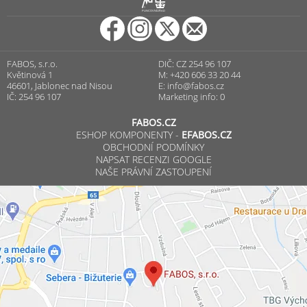
R
PUNCOVNÍ ÚŘAD
FABOS, s.r.o.
DIČ: CZ 254 96 107
Květinová 1
M: +420 606 33 20 44
46601, Jablonec nad Nisou
E:
info@fabos.cz
IČ: 254 96 107
Marketing info: 0
FABOS.CZ
ESHOP KOMPONENTY -
EFABOS.CZ
OBCHODNÍ PODMÍNKY
NAPSAT RECENZI GOOGLE
NAŠE PRÁVNÍ ZASTOUPENÍ