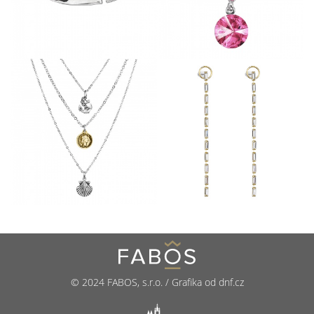
© 2024 FABOS, s.r.o. / Grafika od dnf.cz