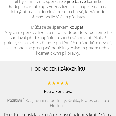
Líbil by se mi tento šperk ale v
jiné barvě
kamínku...
Rádi pro vás tuto úpravu zrealizujeme, napište nám na
info@fabos.cz a domluvíme se na barvě, která bude
přesně podle Vašich představ.
Můžu se se šperkem
koupat
?
Aby vám šperk vydržel co nejdelší dobu doporučujeme ho
sundávat před koupáním a sprchováním a oblékat až
potom, co na sebe stříknete parfém. Voda šperkům nevadí,
ale mohou se postupně poničit agresivním potem nebo
kosmetickými přípravky.
HODNOCENÍ ZÁKAZNÍKŮ
Petra Fenclová
Pozitivní:
Reagování na podněty, Kvalita, Profesionalita a
Hodnota
Dnes jsem dostala jako dárek, krásně baleno v krabičkách a