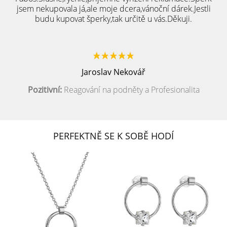
jsem nekupovala já,ale moje dcera,vánoční dárek.Jestli
budu kupovat šperky,tak určitě u vás.Děkuji.
Jaroslav Nekovář
Pozitivní:
Reagování na podněty a Profesionalita
PERFEKTNĚ SE K SOBĚ HODÍ