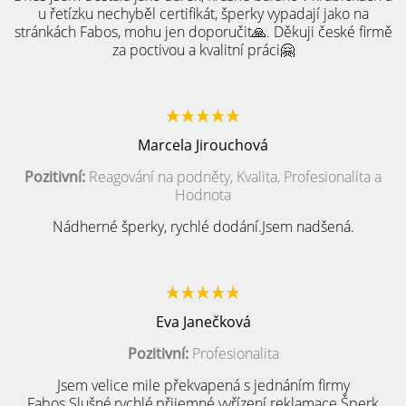
u řetízku nechyběl certifikát, šperky vypadají jako na
stránkách Fabos, mohu jen doporučit🙏. Děkuji české firmě
za poctivou a kvalitní práci🤗
Marcela Jirouchová
Pozitivní:
Reagování na podněty, Kvalita, Profesionalita a
Hodnota
Nádherné šperky, rychlé dodání.Jsem nadšená.
Eva Janečková
Pozitivní:
Profesionalita
Jsem velice mile překvapená s jednáním firmy
Fabos.Slušné,rychlé,přijemné vyřízení reklamace.Šperk