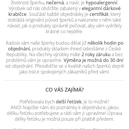
životnost šperku,
nečerná
, a navíc je
hypoalergenní
.
Výrobek od nás obdržíte zabalený v
elegantní dárkové
krabičce
. Součástí každé objednávky je
certifikát
, který
dokládá originální původ šperků a naleznete v něm také
návod, jak o produkty správně pečovat, aby vám vydržely
krásné co nejdéle.
Radost vám naše šperky budou dělat již
několik hodin po
objednání
, produkty skladem ihned odesíláme z České
Republiky. Na všechny výrobky máte
2 roky záruku
a bez
problémů vám je opravíme.
Výměna je možná do 30 dní
od objednání. Přesvědčte se o kvalitě našich šperků stejně
jako tisíce spokojených zákazníků před vámi.
CO VÁS ZAJÍMÁ?
Potřebovala bych
delší řetízek
, je to možné?
ANO! Napište nám do poznámky k objednávce, jakou
délku řetízku potřebujete a rádi vám ji upravíme! Úprava
délky řetízku je možná pouze při platbě předem.