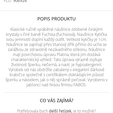
PLU:
906924
POPIS PRODUKTU
Klasické ručně vyráběné náušnice zdobené českými
krystaly v čiré barvě Fuchsia (fuchsiová). Naušnice Kytička
svou jemností doplní každý outfit. Velikost kytičky je 1cm.
Náušnice se zapínají přes titanový dřík přímo do ucha se
zarážkou ze zdravotně nezávadného silikonu. Náušnice
mají povrchovou úpravu Platina, která jim dodává
charakteristický vzhled. Tato úprava výrazně zvyšuje
životnost šperku, nečerná, a navíc je hypoalergenní.
Výrobek od nás obdržíte zabalený v elegantní dárkové
krabičce společně s certifikátem dokládajícím původ
šperku a návodem, jak o něj správně pečovat. Vyrobeno v
Jablonci nad Nisou firmou FABOS.
CO VÁS ZAJÍMÁ?
Potřebovala bych
delší řetízek
, je to možné?