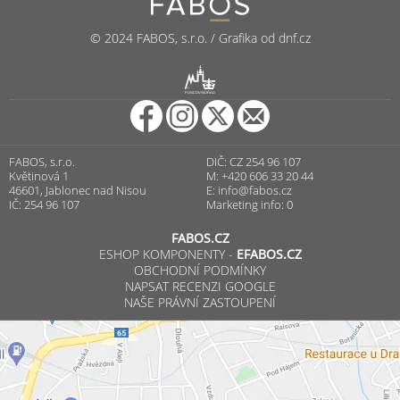
© 2024 FABOS, s.r.o. / Grafika od dnf.cz
R
PUNCOVNÍ ÚŘAD
FABOS, s.r.o.
DIČ: CZ 254 96 107
Květinová 1
M: +420 606 33 20 44
46601, Jablonec nad Nisou
E:
info@fabos.cz
IČ: 254 96 107
Marketing info: 0
FABOS.CZ
ESHOP KOMPONENTY -
EFABOS.CZ
OBCHODNÍ PODMÍNKY
NAPSAT RECENZI GOOGLE
NAŠE PRÁVNÍ ZASTOUPENÍ