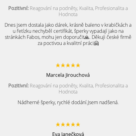
Pozitivní:
Reagování na podněty, Kvalita, Profesionalita a
Hodnota
Dnes jsem dostala jako dárek, krásně baleno v krabičkách a
u řetízku nechyběl certifikát, šperky vypadají jako na
stránkách Fabos, mohu jen doporučit🙏. Děkuji české firmě
za poctivou a kvalitní práci🤗
Marcela Jirouchová
Pozitivní:
Reagování na podněty, Kvalita, Profesionalita a
Hodnota
Nádherné šperky, rychlé dodání.Jsem nadšená.
Eva Janečková