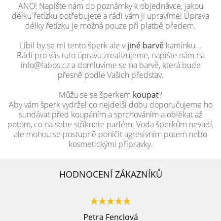
ANO! Napište nám do poznámky k objednávce, jakou
délku řetízku potřebujete a rádi vám ji upravíme! Úprava
délky řetízku je možná pouze při platbě předem.
Líbil by se mi tento šperk ale v
jiné barvě
kamínku...
Rádi pro vás tuto úpravu zrealizujeme, napište nám na
info@fabos.cz a domluvíme se na barvě, která bude
přesně podle Vašich představ.
Můžu se se šperkem
koupat
?
Aby vám šperk vydržel co nejdelší dobu doporučujeme ho
sundávat před koupáním a sprchováním a oblékat až
potom, co na sebe stříknete parfém. Voda šperkům nevadí,
ale mohou se postupně poničit agresivním potem nebo
kosmetickými přípravky.
HODNOCENÍ ZÁKAZNÍKŮ
Petra Fenclová