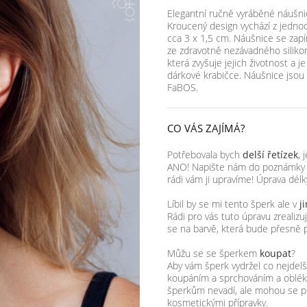
Elegantní ručně vyráběné náušnic
Kroucený design vychází z jednod
cca 3 x 1,5 cm. Náušnice se zapí
ze zdravotně nezávadného siliko
která zvyšuje jejich životnost a 
dárkové krabičce. Náušnice jsou 
FaBOS.
CO VÁS ZAJÍMÁ?
Potřebovala bych
delší řetízek
, 
ANO! Napište nám do poznámky k 
rádi vám ji upravíme! Úprava dél
Líbil by se mi tento šperk ale v
j
Rádi pro vás tuto úpravu zreali
se na barvě, která bude přesně 
Můžu se se šperkem
koupat
?
Aby vám šperk vydržel co nejde
koupáním a sprchováním a obléka
šperkům nevadí, ale mohou se p
kosmetickými přípravky.