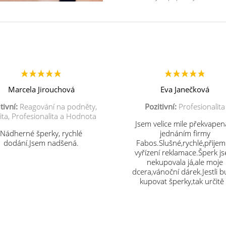
Marcela Jirouchová
Eva Janečková
tivní:
Reagování na podněty,
Pozitivní:
Profesionalita
ita, Profesionalita a Hodnota
Jsem velice mile překvapen
Nádherné šperky, rychlé
jednáním firmy
dodání.Jsem nadšená.
Fabos.Slušné,rychlé,přije
vyřízení reklamace.Šperk j
nekupovala já,ale moje
dcera,vánoční dárek.Jestli 
kupovat šperky,tak určitě
vás.Děkuji.