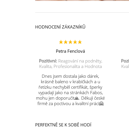
HODNOCENÍ ZÁKAZNÍKŮ
Petra Fenclová
Pozitivní:
Reagování na podněty,
Pozi
Kvalita, Profesionalita a Hodnota
Kval
Dnes jsem dostala jako dárek,
krásně baleno v krabičkách a u
řetízku nechyběl certifikát, šperky
vypadají jako na stránkách Fabos,
mohu jen doporučit🙏. Děkuji české
firmě za poctivou a kvalitní práci🤗
PERFEKTNĚ SE K SOBĚ HODÍ