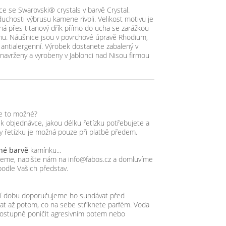
e se Swarovski® crystals v barvě Crystal.
uchosti výbrusu kamene rivoli. Velikost motivu je
ná přes titanový dřík přímo do ucha se zarážkou
nu. Náušnice jsou v povrchové úpravě Rhodium,
je antialergenní. Výrobek dostanete zabalený v
navrženy a vyrobeny v Jablonci nad Nisou firmou
je to možné?
objednávce, jakou délku řetízku potřebujete a
ky řetízku je možná pouze při platbě předem.
iné barvě
kamínku...
zujeme, napište nám na info@fabos.cz a domluvíme
podle Vašich představ.
lší dobu doporučujeme ho sundávat před
t až potom, co na sebe stříknete parfém. Voda
ostupně poničit agresivním potem nebo