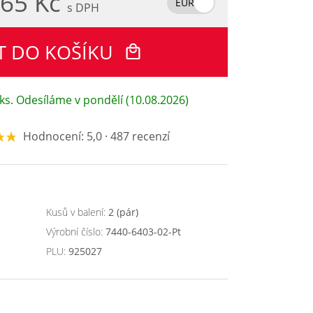
65 Kč
EUR
s DPH
T DO KOŠÍKU
ks. Odesíláme v pondělí (10.08.2026)
Hodnocení: 5,0 · 487 recenzí
Kusů v balení:
2 (pár)
Výrobní číslo:
7440-6403-02-Pt
PLU:
925027