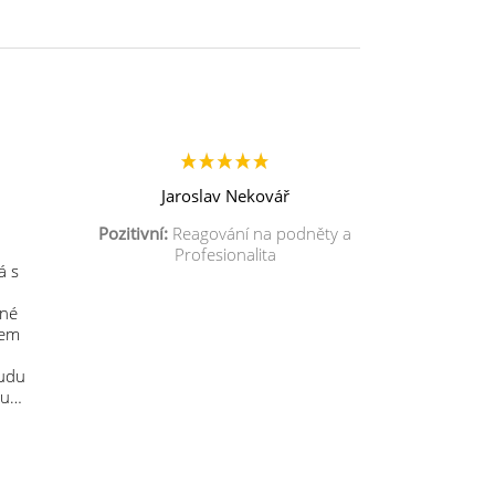
Jaroslav Nekovář
Pozitivní:
Reagování na podněty a
Profesionalita
á s
mné
sem
budu
 u