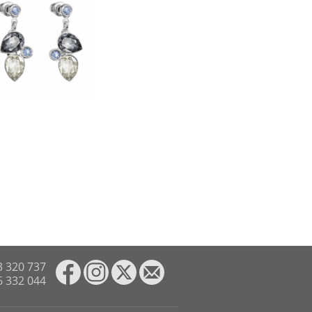
3 320 737
6 332 044