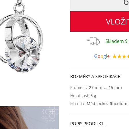
6
VLOŽI
Skladem 9 
G
o
o
g
l
e
ROZMĚRY A SPECIFIKACE
Rozměr:
↕ 27 mm ↔ 15 mm
Hmotnost:
6 g
Materiál:
Měď, pokov Rhodium
POPIS PRODUKTU