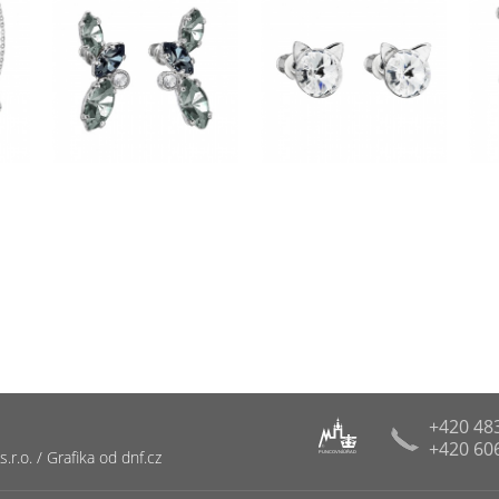
+420 48
+420 60
R
r.o. / Grafika od dnf.cz
PUNCOVNÍ ÚŘAD