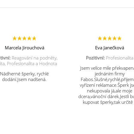
Marcela Jirouchová
Eva Janečková
tivní:
Reagování na podněty,
Pozitivní:
Profesionalita
ita, Profesionalita a Hodnota
Jsem velice mile překvapen
Nádherné šperky, rychlé
jednáním firmy
dodání.Jsem nadšená.
Fabos.Slušné,rychlé,přije
vyřízení reklamace.Šperk j
nekupovala já,ale moje
dcera,vánoční dárek.Jestli 
kupovat šperky,tak určitě
vás.Děkuji.