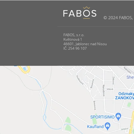
© 2024 FABOS, s.
FABOS, s.r.o.
Květinová 1
46601, Jablonec nad Nisou
IČ: 254 96 107