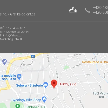
+420 48
+420 60
R
r.o. / Grafika od dnf.cz
PUNCOVNÍ ÚŘAD
DIČ: CZ 254 96 107
M: +420 606 33 20 44
E:
info@fabos.cz
Marketing info: 0