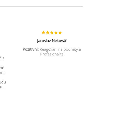
Jaroslav Nekovář
Pozitivní:
Reagování na podněty a
Profesionalita
á s
mné
sem
budu
 u