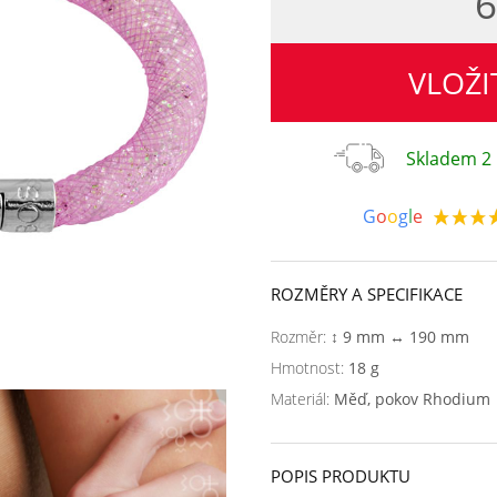
6
VLOŽI
Skladem 2 
G
o
o
g
l
e
ROZMĚRY A SPECIFIKACE
Rozměr:
↕ 9 mm ↔ 190 mm
Hmotnost:
18 g
Materiál:
Měď, pokov Rhodium
POPIS PRODUKTU