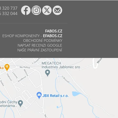
3 320 737
6 332 044
FABOS.CZ
ESHOP KOMPONENTY -
EFABOS.CZ
OBCHODNÍ PODMÍNKY
NAPSAT RECENZI GOOGLE
NAŠE PRÁVNÍ ZASTOUPENÍ