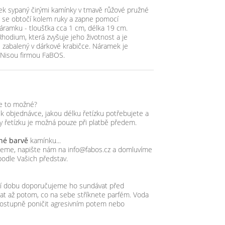
ek sypaný čirými kamínky v tmavě růžové pružné
k se obtočí kolem ruky a zapne pomocí
áramku - tloušťka cca 1 cm, délka 19 cm.
odium, která zvyšuje jeho životnost a je
 zabalený v dárkové krabičce. Náramek je
d Nisou firmou FaBOS.
je to možné?
objednávce, jakou délku řetízku potřebujete a
ky řetízku je možná pouze při platbě předem.
iné barvě
kamínku...
zujeme, napište nám na info@fabos.cz a domluvíme
podle Vašich představ.
lší dobu doporučujeme ho sundávat před
t až potom, co na sebe stříknete parfém. Voda
ostupně poničit agresivním potem nebo