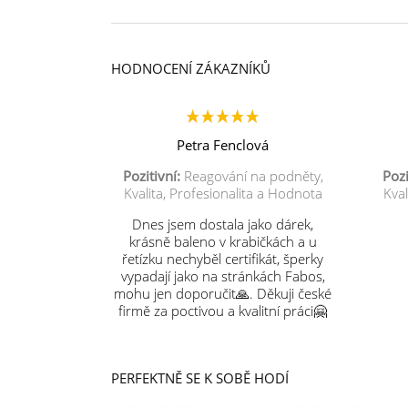
HODNOCENÍ ZÁKAZNÍKŮ
Petra Fenclová
Pozitivní:
Reagování na podněty,
Pozi
Kvalita, Profesionalita a Hodnota
Kval
Dnes jsem dostala jako dárek,
krásně baleno v krabičkách a u
řetízku nechyběl certifikát, šperky
vypadají jako na stránkách Fabos,
mohu jen doporučit🙏. Děkuji české
firmě za poctivou a kvalitní práci🤗
PERFEKTNĚ SE K SOBĚ HODÍ