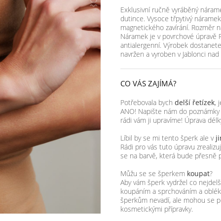
Exklusivní ručně vyráběný náram
dutince. Vysoce třpytivý nárame
magnetického zavírání. Rozměr n
Náramek je v povrchové úpravě Rh
antialergenní. Výrobek dostanete
navržen a vyroben v Jablonci na
CO VÁS ZAJÍMÁ?
Potřebovala bych
delší řetízek
, 
ANO! Napište nám do poznámky k 
rádi vám ji upravíme! Úprava dél
Líbil by se mi tento šperk ale v
j
Rádi pro vás tuto úpravu zreali
se na barvě, která bude přesně 
Můžu se se šperkem
koupat
?
Aby vám šperk vydržel co nejde
koupáním a sprchováním a obléka
šperkům nevadí, ale mohou se p
kosmetickými přípravky.