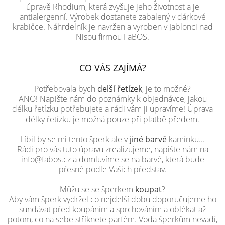
úpravě Rhodium, která zvyšuje jeho životnost a je
antialergenní. Výrobek dostanete zabalený v dárkové
krabičce. Náhrdelník je navržen a vyroben v Jablonci nad
Nisou firmou FaBOS.
CO VÁS ZAJÍMÁ?
Potřebovala bych
delší řetízek
, je to možné?
ANO! Napište nám do poznámky k objednávce, jakou
délku řetízku potřebujete a rádi vám ji upravíme! Úprava
délky řetízku je možná pouze při platbě předem.
Líbil by se mi tento šperk ale v
jiné barvě
kamínku...
Rádi pro vás tuto úpravu zrealizujeme, napište nám na
info@fabos.cz a domluvíme se na barvě, která bude
přesně podle Vašich představ.
Můžu se se šperkem
koupat
?
Aby vám šperk vydržel co nejdelší dobu doporučujeme ho
sundávat před koupáním a sprchováním a oblékat až
potom, co na sebe stříknete parfém. Voda šperkům nevadí,