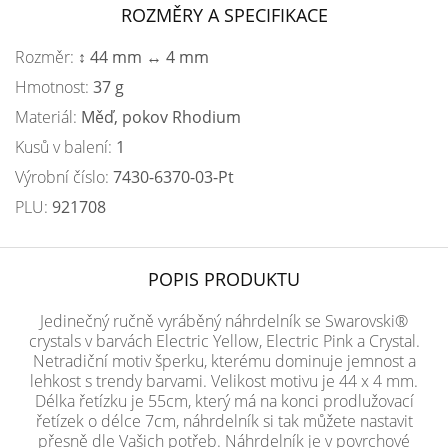
ROZMĚRY A SPECIFIKACE
Rozměr:
↕ 44 mm ↔ 4 mm
Hmotnost:
37 g
Materiál:
Měď, pokov Rhodium
Kusů v balení:
1
Výrobní číslo:
7430-6370-03-Pt
PLU:
921708
POPIS PRODUKTU
Jedinečný ručně vyráběný náhrdelník se Swarovski®
crystals v barvách Electric Yellow, Electric Pink a Crystal.
Netradiční motiv šperku, kterému dominuje jemnost a
lehkost s trendy barvami. Velikost motivu je 44 x 4 mm.
Délka řetízku je 55cm, který má na konci prodlužovací
řetízek o délce 7cm, náhrdelník si tak můžete nastavit
přesně dle Vašich potřeb. Náhrdelník je v povrchové