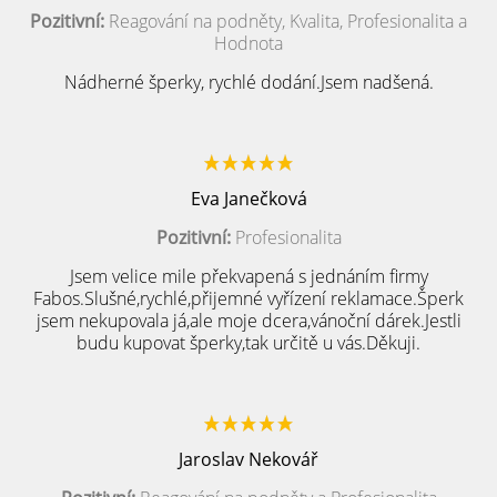
Pozitivní:
Reagování na podněty, Kvalita, Profesionalita a
Hodnota
Nádherné šperky, rychlé dodání.Jsem nadšená.
Eva Janečková
Pozitivní:
Profesionalita
Jsem velice mile překvapená s jednáním firmy
Fabos.Slušné,rychlé,přijemné vyřízení reklamace.Šperk
jsem nekupovala já,ale moje dcera,vánoční dárek.Jestli
budu kupovat šperky,tak určitě u vás.Děkuji.
Jaroslav Nekovář