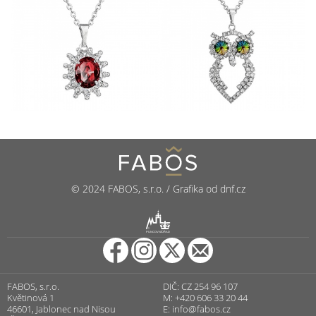
© 2024 FABOS, s.r.o. / Grafika od dnf.cz
R
PUNCOVNÍ ÚŘAD
FABOS, s.r.o.
DIČ: CZ 254 96 107
Květinová 1
M: +420 606 33 20 44
46601, Jablonec nad Nisou
E:
info@fabos.cz