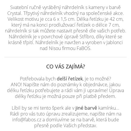
Svatební ručně vyráběný náhrdelník s kameny v barvě
Crystal. Třpytivý náhrdelník vhodný na společenské akce.
Velikost motivu je cca 6 x 1,5 cm. Délka řetízku je 42 cm,
který má na konci prodlužovací řetízek o délce 7 cm,
náhrdelník si tak můžete nastavit přesně dle vašich potřeb.
Náhrdelník je v povrchové úpravě Stříbro, díky které se
krásně třpití. Náhrdelník je navržen a vyroben v Jablonci
nad Nisou firmou FaBOS.
CO VÁS ZAJÍMÁ?
Potřebovala bych
delší řetízek
, je to možné?
ANO! Napište nám do poznámky k objednávce, jakou
délku řetízku potřebujete a rádi vám ji upravíme! Úprava
délky řetízku je možná pouze při platbě předem.
Líbil by se mi tento šperk ale v
jiné barvě
kamínku...
Rádi pro vás tuto úpravu zrealizujeme, napište nám na
info@fabos.cz a domluvíme se na barvě, která bude
přesně podle Vašich představ.