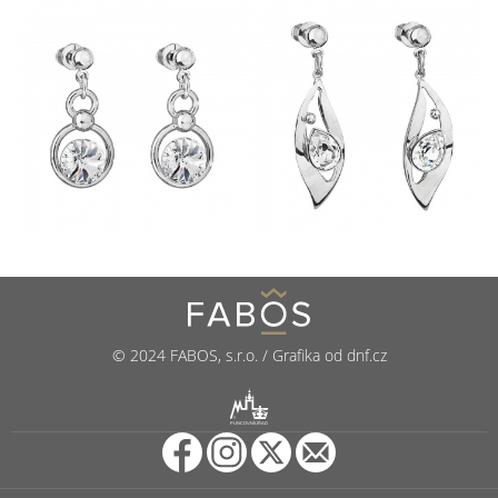
© 2024 FABOS, s.r.o. / Grafika od dnf.cz
R
PUNCOVNÍ ÚŘAD