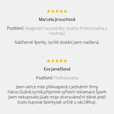
Marcela Jirouchová
Pozitivní:
Reagování na podněty, Kvalita, Profesionalita a
Hodnota
Nádherné šperky, rychlé dodání.Jsem nadšená.
Eva Janečková
Pozitivní:
Profesionalita
Jsem velice mile překvapená s jednáním firmy
Fabos.Slušné,rychlé,přijemné vyřízení reklamace.Šperk
jsem nekupovala já,ale moje dcera,vánoční dárek.Jestli
budu kupovat šperky,tak určitě u vás.Děkuji.