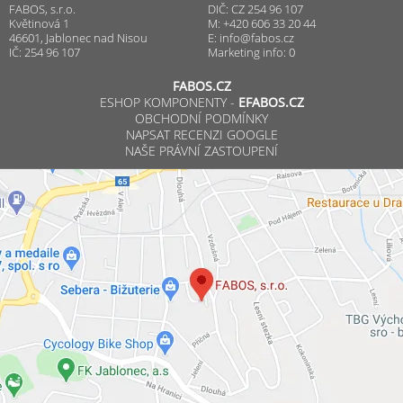
FABOS, s.r.o.
DIČ: CZ 254 96 107
Květinová 1
M: +420 606 33 20 44
46601, Jablonec nad Nisou
E:
info@fabos.cz
IČ: 254 96 107
Marketing info: 0
FABOS.CZ
ESHOP KOMPONENTY -
EFABOS.CZ
OBCHODNÍ PODMÍNKY
NAPSAT RECENZI GOOGLE
NAŠE PRÁVNÍ ZASTOUPENÍ