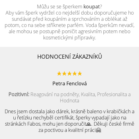
Můžu se se šperkem
koupat
?
Aby vám šperk vydržel co nejdelší dobu doporučujeme ho
sundávat před koupáním a sprchováním a oblékat až
potom, co na sebe stříknete parfém. Voda šperkům nevadí,
ale mohou se postupně poničit agresivním potem nebo
kosmetickými přípravky.
HODNOCENÍ ZÁKAZNÍKŮ
Petra Fenclová
Pozitivní:
Reagování na podněty, Kvalita, Profesionalita a
Hodnota
Dnes jsem dostala jako dárek, krásně baleno v krabičkách a
u řetízku nechyběl certifikát, šperky vypadají jako na
stránkách Fabos, mohu jen doporučit🙏. Děkuji české firmě
za poctivou a kvalitní práci🤗