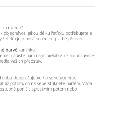
je to možné?
objednávce, jakou délku řetízku potřebujete a
ky řetízku je možná pouze při platbě předem.
iné barvě
kamínku...
zujeme, napište nám na info@fabos.cz a domluvíme
podle Vašich představ.
lší dobu doporučujeme ho sundávat před
t až potom, co na sebe stříknete parfém. Voda
ostupně poničit agresivním potem nebo