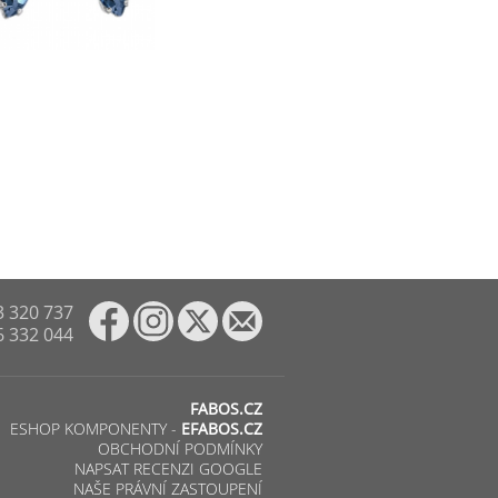
3 320 737
6 332 044
FABOS.CZ
ESHOP KOMPONENTY -
EFABOS.CZ
OBCHODNÍ PODMÍNKY
NAPSAT RECENZI GOOGLE
NAŠE PRÁVNÍ ZASTOUPENÍ