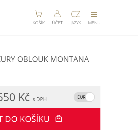
≡
CZ
KOŠÍK
ÚČET
JAZYK
MENU
XURY OBLOUK MONTANA
650 Kč
EUR
s DPH
T DO KOŠÍKU