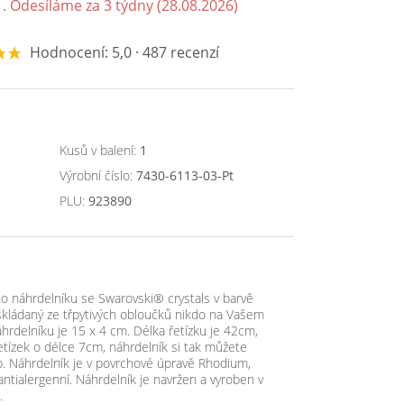
. Odesíláme za 3 týdny (28.08.2026)
Hodnocení: 5,0 · 487 recenzí
Kusů v balení:
1
Výrobní číslo:
7430-6113-03-Pt
PLU:
923890
ho náhrdelníku se Swarovski® crystals v barvě
kládaný ze třpytivých obloučků nikdo na Vašem
hrdelníku je 15 x 4 cm. Délka řetízku je 42cm,
etízek o délce 7cm, náhrdelník si tak můžete
b. Náhrdelník je v povrchové úpravě Rhodium,
 antialergenní. Náhrdelník je navržen a vyroben v
.