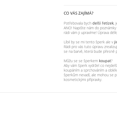
CO VÁS ZAJÍMÁ?
Potřebovala bych
delší řetízek
, 
ANO! Napište nám do poznámky k 
rádi vám ji upravíme! Úprava dél
Líbil by se mi tento šperk ale v
j
Rádi pro vás tuto úpravu zreali
se na barvě, která bude přesně 
Můžu se se šperkem
koupat
?
Aby vám šperk vydržel co nejde
koupáním a sprchováním a obléka
šperkům nevadí, ale mohou se p
kosmetickými přípravky.