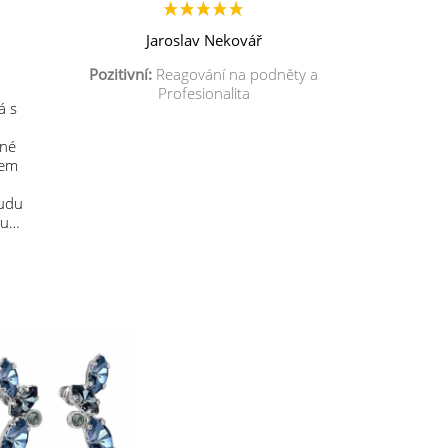
Jaroslav Nekovář
Pozitivní:
Reagování na podněty a
Profesionalita
á s
mné
sem
budu
 u