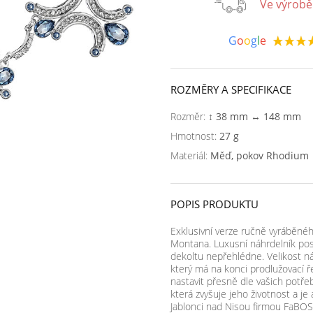
Ve výrobě 
G
o
o
g
l
e
ROZMĚRY A SPECIFIKACE
Rozměr:
↕ 38 mm ↔ 148 mm
Hmotnost:
27 g
Materiál:
Měď, pokov Rhodium
POPIS PRODUKTU
Exklusivní verze ručně vyráběné
Montana. Luxusní náhrdelník pos
dekoltu nepřehlédne. Velikost ná
který má na konci prodlužovací ř
nastavit přesně dle vašich potře
která zvyšuje jeho životnost a je
Jablonci nad Nisou firmou FaBOS