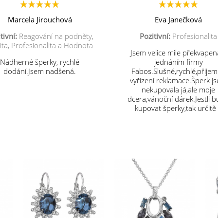
Marcela Jirouchová
Eva Janečková
tivní:
Reagování na podněty,
Pozitivní:
Profesionalita
ita, Profesionalita a Hodnota
Jsem velice mile překvapen
Nádherné šperky, rychlé
jednáním firmy
dodání.Jsem nadšená.
Fabos.Slušné,rychlé,přije
vyřízení reklamace.Šperk j
nekupovala já,ale moje
dcera,vánoční dárek.Jestli 
kupovat šperky,tak určitě
vás.Děkuji.