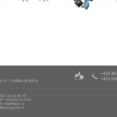
+420 48
+420 60
R
r.o. / Grafika od dnf.cz
PUNCOVNÍ ÚŘAD
DIČ: CZ 254 96 107
M: +420 606 33 20 44
E:
info@fabos.cz
Marketing info: 0