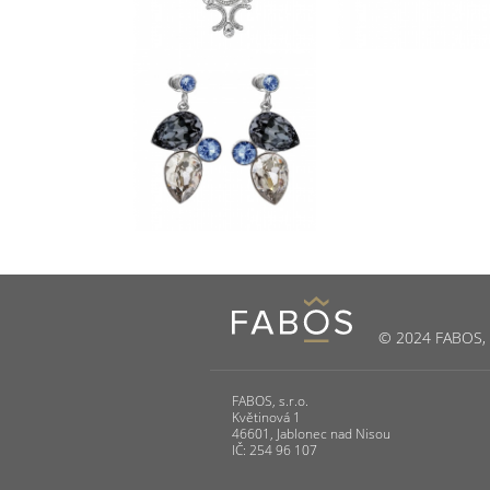
© 2024 FABOS, s.
FABOS, s.r.o.
Květinová 1
46601, Jablonec nad Nisou
IČ: 254 96 107