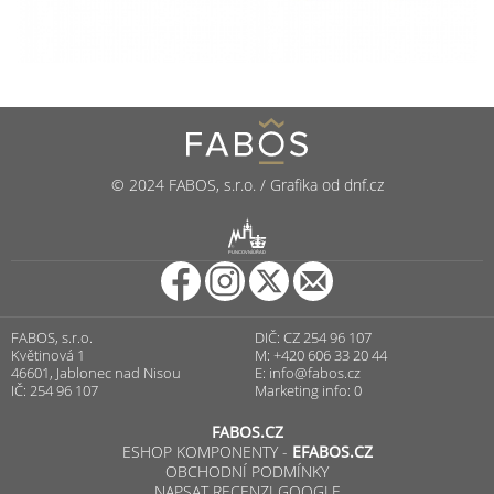
© 2024 FABOS, s.r.o. / Grafika od dnf.cz
R
PUNCOVNÍ ÚŘAD
FABOS, s.r.o.
DIČ: CZ 254 96 107
Květinová 1
M: +420 606 33 20 44
46601, Jablonec nad Nisou
E:
info@fabos.cz
IČ: 254 96 107
Marketing info: 0
FABOS.CZ
ESHOP KOMPONENTY -
EFABOS.CZ
OBCHODNÍ PODMÍNKY
NAPSAT RECENZI GOOGLE