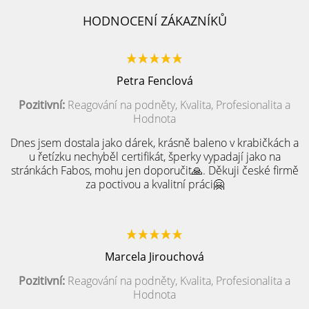
HODNOCENÍ ZÁKAZNÍKŮ
Petra Fenclová
Pozitivní:
Reagování na podněty, Kvalita, Profesionalita a
Hodnota
Dnes jsem dostala jako dárek, krásně baleno v krabičkách a
u řetízku nechyběl certifikát, šperky vypadají jako na
stránkách Fabos, mohu jen doporučit🙏. Děkuji české firmě
za poctivou a kvalitní práci🤗
Marcela Jirouchová
Pozitivní:
Reagování na podněty, Kvalita, Profesionalita a
Hodnota