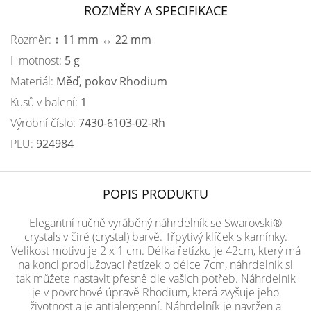
ROZMĚRY A SPECIFIKACE
Rozměr:
↕ 11 mm ↔ 22 mm
Hmotnost:
5 g
Materiál:
Měď, pokov Rhodium
Kusů v balení:
1
Výrobní číslo:
7430-6103-02-Rh
PLU:
924984
POPIS PRODUKTU
Elegantní ručně vyráběný náhrdelník se Swarovski®
crystals v čiré (crystal) barvě. Třpytivý klíček s kamínky.
Velikost motivu je 2 x 1 cm. Délka řetízku je 42cm, který má
na konci prodlužovací řetízek o délce 7cm, náhrdelník si
tak můžete nastavit přesně dle vašich potřeb. Náhrdelník
je v povrchové úpravě Rhodium, která zvyšuje jeho
životnost a je antialergenní. Náhrdelník je navržen a