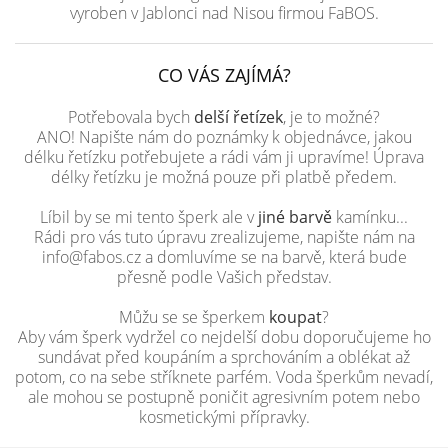
vyroben v Jablonci nad Nisou firmou FaBOS.
CO VÁS ZAJÍMÁ?
Potřebovala bych
delší řetízek
, je to možné?
ANO! Napište nám do poznámky k objednávce, jakou
délku řetízku potřebujete a rádi vám ji upravíme! Úprava
délky řetízku je možná pouze při platbě předem.
Líbil by se mi tento šperk ale v
jiné barvě
kamínku...
Rádi pro vás tuto úpravu zrealizujeme, napište nám na
info@fabos.cz a domluvíme se na barvě, která bude
přesně podle Vašich představ.
Můžu se se šperkem
koupat
?
Aby vám šperk vydržel co nejdelší dobu doporučujeme ho
sundávat před koupáním a sprchováním a oblékat až
potom, co na sebe stříknete parfém. Voda šperkům nevadí,
ale mohou se postupně poničit agresivním potem nebo
kosmetickými přípravky.