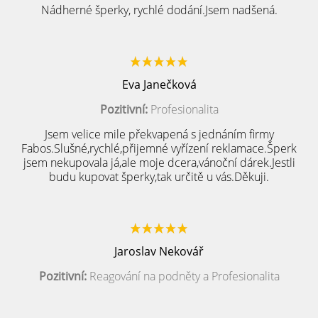
Nádherné šperky, rychlé dodání.Jsem nadšená.
Eva Janečková
Pozitivní:
Profesionalita
Jsem velice mile překvapená s jednáním firmy
Fabos.Slušné,rychlé,přijemné vyřízení reklamace.Šperk
jsem nekupovala já,ale moje dcera,vánoční dárek.Jestli
budu kupovat šperky,tak určitě u vás.Děkuji.
Jaroslav Nekovář
Pozitivní:
Reagování na podněty a Profesionalita